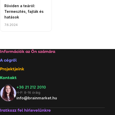
Röviden a teáról:
Termesztés, fajták és
hatások
7.6.2024
Listairányítás
elemei
Lábléc
Információk az Ön számára
A cégről
Projektjeink
Kontakt
+36 21 212 2010
H-P: 8-16 óráig
info@brainmarket.hu
Iratkozz fel hírlevelünkre