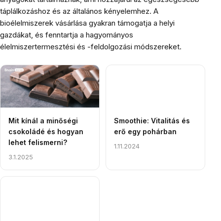
táplálkozáshoz és az általános kényelemhez. A
bioélelmiszerek vásárlása gyakran támogatja a helyi
gazdákat, és fenntartja a hagyományos
élelmiszertermesztési és -feldolgozási módszereket.
Cikkek
listája
Mit kínál a minőségi
Smoothie: Vitalitás és
csokoládé és hogyan
erő egy pohárban
lehet felismerni?
1.11.2024
3.1.2025