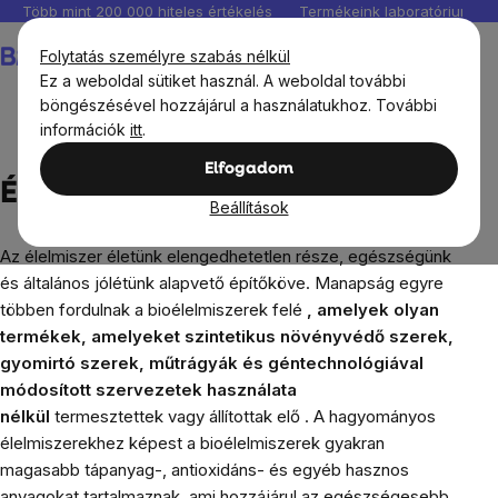
Ugrás
Több mint 200 000 hiteles értékelés
Termékeink laboratóriumban 
a
Kosár
Folytatás személyre szabás nélkül
fő
Ez a weboldal sütiket használ. A weboldal további
tartalomhoz
böngészésével hozzájárul a használatukhoz. További
információk
itt
.
Blog
Étel és vendéglátás
Elfogadom
Étel és vendéglátás
Beállítások
Az élelmiszer életünk elengedhetetlen része, egészségünk
és általános jólétünk alapvető építőköve. Manapság egyre
többen fordulnak a bioélelmiszerek felé
, amelyek olyan
termékek, amelyeket
szintetikus növényvédő szerek,
gyomirtó szerek, műtrágyák és géntechnológiával
módosított szervezetek használata
nélkül
termesztettek vagy állítottak elő . A hagyományos
élelmiszerekhez képest a bioélelmiszerek gyakran
magasabb tápanyag-, antioxidáns- és egyéb hasznos
anyagokat tartalmaznak, ami hozzájárul az egészségesebb