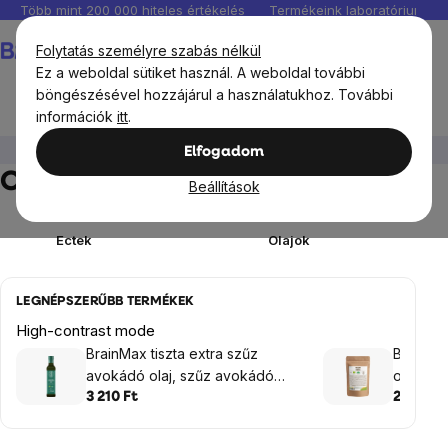
Ugrás
Több mint 200 000 hiteles értékelés
Termékeink laboratóriumban 
a
Kosár
Folytatás személyre szabás nélkül
fő
Ez a weboldal sütiket használ. A weboldal további
tartalomhoz
böngészésével hozzájárul a használatukhoz. További
információk
itt
.
BrainMax®
BrainMax Pure
Olajok, zsírok és ecetek
Elfogadom
Olajok, zsírok és ecetek
Beállítások
Ectek
Olajok
LEGNÉPSZERŰBB TERMÉKEK
High-contrast mode
BrainMax tiszta extra szűz
BrainMa
avokádó olaj, szűz avokádó
oldható 
olaj, BIO, 250 ml
3 210 Ft
2 400 F