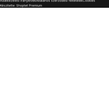
Adatkezelési irányelvek
Általános szerződési feltételek
Cookies
Készítette: Shoptet Premium