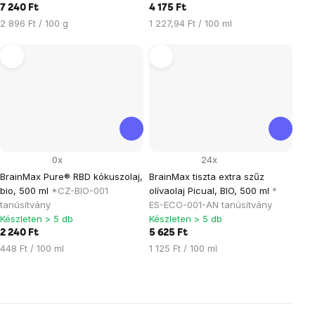
7 240 Ft
4 175 Ft
Egységár:
Egységár:
2 896 Ft / 100 g
1 227,94 Ft / 100 ml
0x
24x
BrainMax Pure® RBD kókuszolaj,
BrainMax tiszta extra szűz
bio, 500 ml
*CZ-BIO-001
olívaolaj Picual, BIO, 500 ml
*
tanúsítvány
ES-ECO-001-AN tanúsítvány
Készleten > 5 db
Készleten > 5 db
2 240 Ft
5 625 Ft
Egységár:
Egységár:
448 Ft / 100 ml
1 125 Ft / 100 ml
Listairányítás
elemei