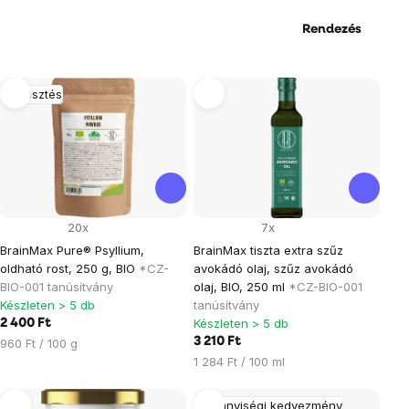
Rendezés
Termékek
Emésztés
listája
20x
7x
BrainMax Pure® Psyllium,
BrainMax tiszta extra szűz
oldható rost, 250 g, BIO
*CZ-
avokádó olaj, szűz avokádó
BIO-001 tanúsítvány
olaj, BIO, 250 ml
*CZ-BIO-001
Készleten > 5 db
tanúsítvány
Készleten > 5 db
2 400 Ft
Egységár:
3 210 Ft
960 Ft / 100 g
Egységár:
1 284 Ft / 100 ml
Mennyiségi kedvezmény