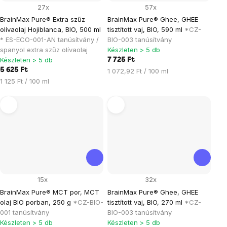
27x
57x
BrainMax Pure® Extra szűz
BrainMax Pure® Ghee, GHEE
olívaolaj Hojiblanca, BIO, 500 ml
tisztított vaj, BIO, 590 ml
*CZ-
* ES-ECO-001-AN tanúsítvány /
BIO-003 tanúsítvány
spanyol extra szűz olívaolaj
Készleten > 5 db
Készleten > 5 db
7 725 Ft
5 625 Ft
Egységár:
1 072,92 Ft / 100 ml
Egységár:
1 125 Ft / 100 ml
15x
32x
BrainMax Pure® MCT por, MCT
BrainMax Pure® Ghee, GHEE
olaj BIO porban, 250 g
*CZ-BIO-
tisztított vaj, BIO, 270 ml
*CZ-
001 tanúsítvány
BIO-003 tanúsítvány
Készleten > 5 db
Készleten > 5 db