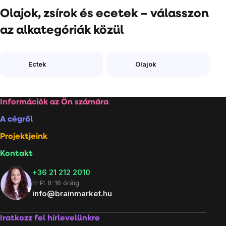
Olajok, zsírok és ecetek – válasszon
az alkategóriák közül
Ectek
Olajok
Lábléc
Információk az Ön számára
A cégről
Projektjeink
Kontakt
+36 21 212 2010
H-P: 8-16 óráig
info@brainmarket.hu
Iratkozz fel hírlevelünkre