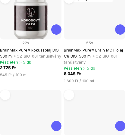
22x
55x
BrainMax Pure® kókuszolaj BIO,
BrainMax Pure® Brain MCT olaj
500 ml
*CZ-BIO-001 tanúsítvány
C8 BIO, 500 ml
*CZ-BIO-001
Készleten > 5 db
tanúsítvány
Készleten > 5 db
2 725 Ft
Egységár:
8 045 Ft
545 Ft / 100 ml
Egységár:
1 609 Ft / 100 ml