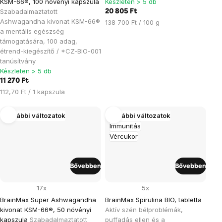
KSM-66®, 100 növényi kapszula
Készleten > 5 db
Szabadalmaztatott
20 805 Ft
Ashwagandha kivonat KSM-66®
Egységár:
138 700 Ft / 100 g
a mentális egészség
támogatására, 100 adag,
étrend-kiegészítő / *CZ-BIO-001
tanúsítvány
Készleten > 5 db
11 270 Ft
Egységár:
112,70 Ft / 1 kapszula
További változatok
További változatok
Immunitás
Vércukor
Bővebben
Bővebben
17x
5x
BrainMax Super Ashwagandha
BrainMax Spirulina BIO, tabletta
kivonat KSM-66®, 50 növényi
Aktív szén bélproblémák,
kapszula
Szabadalmaztatott
puffadás ellen és a