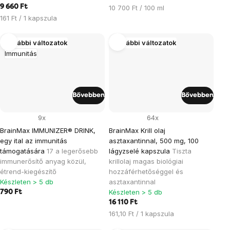
9 660 Ft
Egységár:
10 700 Ft / 100 ml
Egységár:
161 Ft / 1 kapszula
További változatok
További változatok
Immunitás
Bővebben
Bővebben
9x
64x
BrainMax IMMUNIZER® DRINK,
BrainMax Krill olaj
egy ital az immunitás
asztaxantinnal, 500 mg, 100
támogatására
17 a legerősebb
lágyzselé kapszula
Tiszta
immunerősítő anyag közül,
krillolaj magas biológiai
étrend-kiegészítő
hozzáférhetőséggel és
Készleten > 5 db
asztaxantinnal
Készleten > 5 db
790 Ft
16 110 Ft
Egységár:
161,10 Ft / 1 kapszula