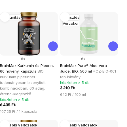
Termékek
Immunitás
Emésztés
Vércukor
listája
6x
6x
BrainMax Kurkumin és Piperin,
BrainMax Pure® Aloe Vera
60 növényi kapszula
BIO
Juice, BIO, 500 ml
*CZ-BIO-001
kurkumin piperinnel
tanúsítvány
tudományosan bizonyított
Készleten > 5 db
kombinációban, 60 adag,
3 210 Ft
étrend-kiegészítő
Egységár:
642 Ft / 100 ml
Készleten > 5 db
6 435 Ft
Egységár:
107,25 Ft / 1 kapszula
További változatok
További változatok