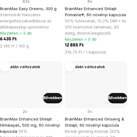
63x
6x
BrainMax Easy Greens, 300 g
BrainMax Enhanced Shilajit
Szénhidrát fokozatos
PrimaVie®, 60 növényi kapszula
energiafelszabadítással az
50% fulvosavat, 10,3% DBP-t és
állóképességi sportokhoz
Q10 koenzimet tartalmaz, 60
Készleten > 5 db
adag, étrend-kiegészítő
Készleten > 5 db
6 435 Ft
Egységár:
12 885 Ft
2 145 Ft / 100 g
Egységár:
214,75 Ft / 1 kapszula
További változatok
További változatok
Bővebben
Bővebben
2x
5x
BrainMax Enhanced Shilajit
BrainMax Enhanced Ginseng &
Himalayas, 500 mg, 60 növényi
Shilajit, 60 növényi kapszula
kapszula
50%
Koreai ginzeng kivonat (20%