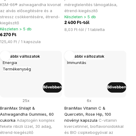
KSM-66® ashwagandha kivonat
méregtelenítés támogatása,
az alvás elősegítésére és a
étrend-kiegészítő
stressz csökkentésére, étrend-
Készleten > 5 db
kiegészítő
2 400 Ft-tól
Készleten > 5 db
Egységár:
8,03 Ft-tól / 1 tabletta
6 270 Ft
Egységár:
125,40 Ft / 1 kapszula
További változatok
További változatok
Energia
Immunitás
Termékenység
Bővebben
Bővebben
25x
6x
BrainMax Shilajit &
BrainMax Vitamin C &
Ashwagandha Gummies, 60
Quercetin, Rose Hip, 100
cukorka
Adaptogén komplex
növényi kapszula
C-vitamin
fekete ribizli ízzel, 30 adag,
kvercetinnel, bioflavonoidokkal
étrend-kiegészítő
és BIO csipkebogyóval az