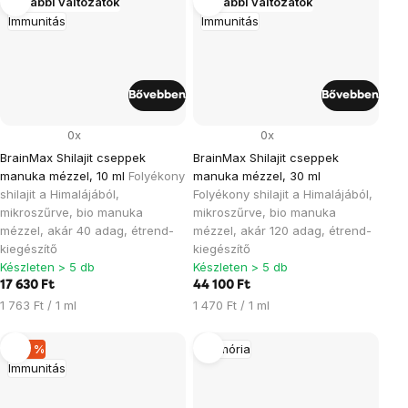
További változatok
További változatok
Immunitás
Immunitás
Bővebben
Bővebben
0x
0x
BrainMax Shilajit cseppek
BrainMax Shilajit cseppek
manuka mézzel, 10 ml
Folyékony
manuka mézzel, 30 ml
shilajit a Himalájából,
Folyékony shilajit a Himalájából,
mikroszűrve, bio manuka
mikroszűrve, bio manuka
mézzel, akár 40 adag, étrend-
mézzel, akár 120 adag, étrend-
kiegészítő
kiegészítő
Készleten > 5 db
Készleten > 5 db
17 630 Ft
44 100 Ft
Egységár:
Egységár:
1 763 Ft / 1 ml
1 470 Ft / 1 ml
–24 %
Memória
Immunitás