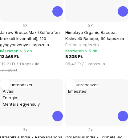
6x
2x
Jarrow BroccoMax (Sulforafan
Himalaya Organic Bacopa,
brokkoli kivonatból), 120
Kislevelű Bacopa, 60 kapszula
gyógynövényes kapszula
Étrend-kiegészítő
Készleten > 5 db
Készleten > 5 db
13 465 Ft
5 305 Ft
Egységár:
Egységár:
112,21 Ft / 1 kapszula
88,42 Ft / 1 kapszula
17 725 Ft
Immunrendszer
Immunrendszer
Alvás
Emésztés
Energia
Mentális egyensúly
3x
2x
Organikus India - Ashwagandha
Organikus India - Triphala Bio