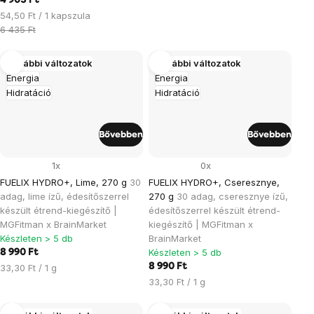
4 905 Ft
Egységár:
54,50 Ft / 1 kapszula
6 435 Ft
További változatok
További változatok
Energia
Energia
Hidratáció
Hidratáció
Bővebben
Bővebben
1x
0x
FUELIX HYDRO+, Lime, 270 g
30
FUELIX HYDRO+, Cseresznye,
adag, lime ízű, édesítőszerrel
270 g
30 adag, cseresznye ízű,
készült étrend-kiegészítő |
édesítőszerrel készült étrend-
MGFitman x BrainMarket
kiegészítő | MGFitman x
Készleten > 5 db
BrainMarket
Készleten > 5 db
8 990 Ft
Egységár:
8 990 Ft
33,30 Ft / 1 g
Egységár:
33,30 Ft / 1 g