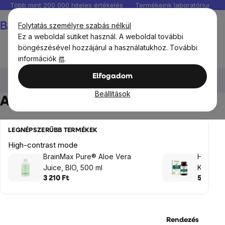
Ugrás
Több mint 200 000 hiteles értékelés
Termékeink laboratóriumban 
a
Kosár
Folytatás személyre szabás nélkül
fő
Ez a weboldal sütiket használ. A weboldal további
tartalomhoz
böngészésével hozzájárul a használatukhoz. További
információk
itt
.
Étrendkiegészítők
Vitaminok, antioxidánsok
Elfogadom
Antioxidánsok
Beállítások
Antioxidánsok
LEGNÉPSZERŰBB TERMÉKEK
High-contrast mode
BrainMax Pure® Aloe Vera
Himalay
Juice, BIO, 500 ml
Kisleve
3 210 Ft
5 305 F
Rendezés