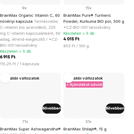
9x
15x
BrainMax Organic Vitamin C, 60
BrainMax Pure® Turmeric
növényi kapszula
Természetes
Powder, Kurkuma BIO por, 500 g
C-vitamin bio acerolából, 225
*CZ-BIO-001 tanúsítvány
mg C-vitamin kapszulánként, 60
Készleten > 5 db
adag, étrend-kiegészítő / *CZ-
4 015 Ft
BIO-001 tanúsítvány
Egységár:
803 Ft / 100 g
Készleten > 5 db
6 915 Ft
Egységár:
115,25 Ft / 1 kapszula
További változatok
További változatok
+ Ajándékot adunk
Bővebben
Bővebben
71x
51x
BrainMax Super Ashwagandha®
BrainMax Shilajit®, 15 g