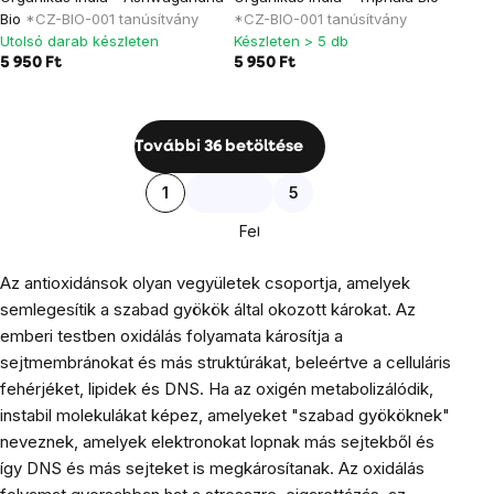
Bio
*CZ-BIO-001 tanúsítvány
*CZ-BIO-001 tanúsítvány
Utolsó darab készleten
Készleten > 5 db
5 950 Ft
5 950 Ft
Listairányítás
További 36 betöltése
elemei
Lapozás
1
5
Fel
Az antioxidánsok olyan vegyületek csoportja, amelyek
semlegesítik a szabad gyökök által okozott károkat. Az
emberi testben oxidálás folyamata károsítja a
sejtmembránokat és más struktúrákat, beleértve a celluláris
fehérjéket, lipidek és DNS. Ha az oxigén metabolizálódik,
instabil molekulákat képez, amelyeket "szabad gyököknek"
neveznek, amelyek elektronokat lopnak más sejtekből és
így DNS és más sejteket is megkárosítanak. Az oxidálás