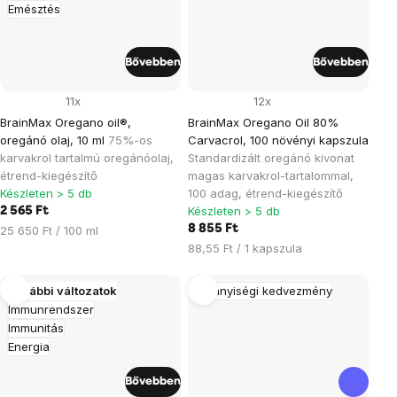
Emésztés
Bővebben
Bővebben
11x
12x
BrainMax Oregano oil®,
BrainMax Oregano Oil 80%
oregánó olaj, 10 ml
75%-os
Carvacrol, 100 növényi kapszula
karvakrol tartalmú oregánóolaj,
Standardizált oregánó kivonat
étrend-kiegészítő
magas karvakrol-tartalommal,
Készleten > 5 db
100 adag, étrend-kiegészítő
Készleten > 5 db
2 565 Ft
Egységár:
8 855 Ft
25 650 Ft / 100 ml
Egységár:
88,55 Ft / 1 kapszula
További változatok
Mennyiségi kedvezmény
Immunrendszer
Immunitás
Energia
Bővebben