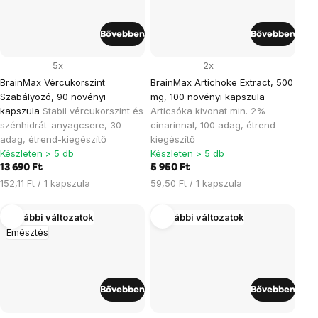
Bővebben
Bővebben
5x
2x
BrainMax Vércukorszint
BrainMax Artichoke Extract, 500
Szabályozó, 90 növényi
mg, 100 növényi kapszula
kapszula
Stabil vércukorszint és
Articsóka kivonat min. 2%
szénhidrát-anyagcsere, 30
cinarinnal, 100 adag, étrend-
adag, étrend-kiegészítő
kiegészítő
Készleten > 5 db
Készleten > 5 db
13 690 Ft
5 950 Ft
Egységár:
Egységár:
152,11 Ft / 1 kapszula
59,50 Ft / 1 kapszula
További változatok
További változatok
Emésztés
Bővebben
Bővebben