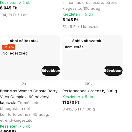
Készleten > 5 db
immunitás erősítésére, étrend-
kiegészítő, 100 adag
8 045 Ft
Készleten > 5 db
Egységár:
134,08 Ft / 1 db
5 145 Ft
Egységár:
51,45 Ft / 1 kapszula
További változatok
További változatok
–23 %
Immunitás
Női egészség
Bővebben
Bővebben
2x
109x
BrainMax Women Chaste Berry
Performance Greens®, 330 g
Vitex Complex, 90 növényi
Készleten > 5 db
kapszula
Természetes
11 270 Ft
támogatás a női
Egységár:
3 415,15 Ft / 100 g
komfortérzethez, 45 adag,
étrend-kiegészítő
Készleten > 5 db