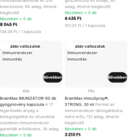
fulvosavtartalommal és Q10
ginszenozid) és shilajit, 60
koenzimmel, 60 adag, étrend-
adag, étrend-kiegészítő
kiegészítő
Készleten > 5 db
Készleten > 5 db
6 435 Ft
8 045 Ft
Egységár:
107,25 Ft / 1 kapszula
Egységár:
134,08 Ft / 1 kapszula
További változatok
További változatok
Immunrendszer
Immunrendszer
Immunitás
Immunitás
Bővebben
Bővebben
43x
76x
BrainMax IMUNIZÁTOR! 60 db
BrainMax ImmuSpray®,
gyógynövény kapszula
A 17
STRONG, 30 ml
Permet az
legerősebb anyag a
immunrendszer támogatására,
betegségekkel és vírusokkal
extra erős, 113 adag, étrend-
szembeni immunrendszer
kiegészítő
garantált erősítésére, 30 adag
Készleten > 5 db
Készleten > 5 db
3 210 Ft