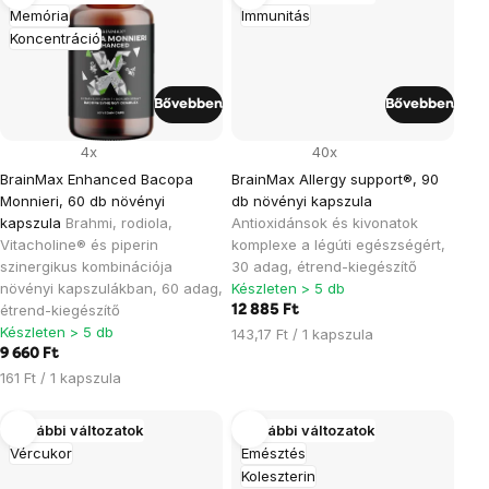
Memória
Immunitás
Koncentráció
Bővebben
Bővebben
4x
40x
BrainMax Enhanced Bacopa
BrainMax Allergy support®, 90
Monnieri, 60 db növényi
db növényi kapszula
kapszula
Brahmi, rodiola,
Antioxidánsok és kivonatok
Vitacholine® és piperin
komplexe a légúti egészségért,
szinergikus kombinációja
30 adag, étrend-kiegészítő
növényi kapszulákban, 60 adag,
Készleten > 5 db
étrend-kiegészítő
12 885 Ft
Készleten > 5 db
Egységár:
143,17 Ft / 1 kapszula
9 660 Ft
Egységár:
161 Ft / 1 kapszula
További változatok
További változatok
Vércukor
Emésztés
Koleszterin