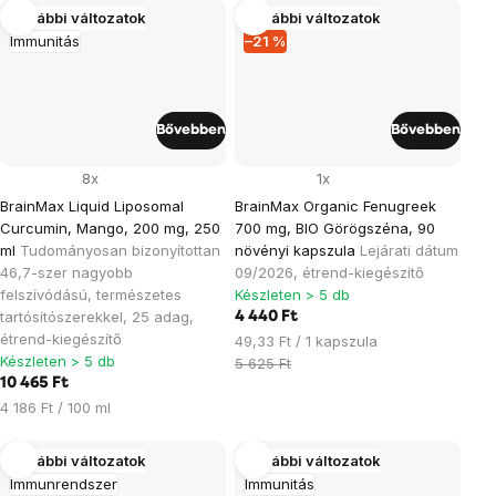
További változatok
További változatok
Immunitás
–21 %
Bővebben
Bővebben
8x
1x
BrainMax Liquid Liposomal
BrainMax Organic Fenugreek
Curcumin, Mango, 200 mg, 250
700 mg, BIO Görögszéna, 90
ml
Tudományosan bizonyítottan
növényi kapszula
Lejárati dátum
46,7-szer nagyobb
09/2026, étrend-kiegészítő
felszívódású, természetes
Készleten > 5 db
tartósítószerekkel, 25 adag,
4 440 Ft
étrend-kiegészítő
Egységár:
49,33 Ft / 1 kapszula
Készleten > 5 db
5 625 Ft
10 465 Ft
Egységár:
4 186 Ft / 100 ml
További változatok
További változatok
Immunrendszer
Immunitás