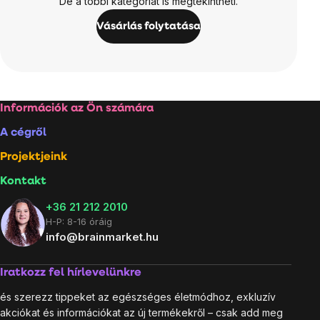
De a többi kategóriát is megtekintheti.
Vásárlás folytatása
Lábléc
Információk az Ön számára
A cégről
Projektjeink
Kontakt
+36 21 212 2010
H-P: 8-16 óráig
info@brainmarket.hu
Iratkozz fel hírlevelünkre
és szerezz tippeket az egészséges életmódhoz, exkluzív
akciókat és információkat az új termékekről – csak add meg