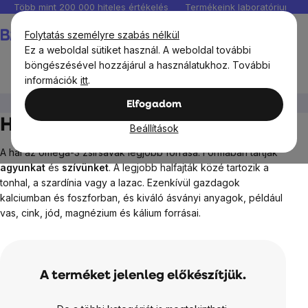
Ugrás
Több mint 200 000 hiteles értékelés
Termékeink laboratóriumban 
a
Kosár
Folytatás személyre szabás nélkül
fő
Ez a weboldal sütiket használ. A weboldal további
tartalomhoz
böngészésével hozzájárul a használatukhoz. További
információk
itt
.
BrainMax®
BrainMax Pure
Halak
Elfogadom
Halak
Beállítások
A hal az omega-3 zsírsavak legjobb forrása. Formában tartják
agyunkat
és
szívünket
. A legjobb halfajták közé tartozik a
tonhal, a szardínia vagy a lazac. Ezenkívül gazdagok
kalciumban és foszforban, és kiváló ásványi anyagok, például
vas, cink, jód, magnézium és kálium forrásai.
A terméket jelenleg előkészítjük.