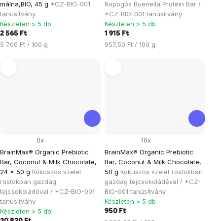
málna,BIO, 45 g
*CZ-BIO-001
Ropogós Buenella Protein Bar /
tanúsítvány
*CZ-BIO-001 tanúsítvány
Készleten > 5 db
Készleten > 5 db
2 565 Ft
1 915 Ft
Egységár:
Egységár:
5 700 Ft / 100 g
957,50 Ft / 100 g
0x
10x
BrainMax® Organic Prebiotic
BrainMax® Organic Prebiotic
Bar, Coconut & Milk Chocolate,
Bar, Coconut & Milk Chocolate,
24 x 50 g
Kókuszos szelet
50 g
Kókuszos szelet rostokban
rostokban gazdag
gazdag tejcsokoládéval / *CZ-
tejcsokoládéval / *CZ-BIO-001
BIO-001 tanúsítvány
tanúsítvány
Készleten > 5 db
Készleten > 5 db
950 Ft