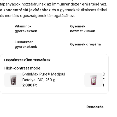
tápanyagok hozzájárulnak
az immunrendszer erősítéséhez,
a koncentráció javításához
és a gyermekek általános fizikai
és mentális egészségének támogatásához.
Vitaminok
Gyermek
gyerekeknek
kozmetikumok
Élelmiszer
Gyermek drogéria
gyerekeknek
LEGNÉPSZERŰBB TERMÉKEK
High-contrast mode
BrainMax Pure® Medjoul
BrainMax
Datolya, BIO, 250 g
Dragon F
Fruit, sz
2 080 Ft
1 595 Ft
Rendezés