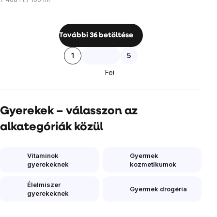
Listairányítás
További 36 betöltése
elemei
Lapozás
1
5
Fel
Gyerekek – válasszon az
alkategóriák közül
Vitaminok
Gyermek
gyerekeknek
kozmetikumok
Élelmiszer
Gyermek drogéria
gyerekeknek