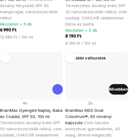
ásványi fényvédő SPF 50
Természetes ásványi krém SPF
mangóvajjal, nanorészecskék
30 nanorészecskék nélkül, cink-
nélkül
oxiddal, UVA/UVB védelemmel
Készleten > 5 db
bőrre és testre
Készleten > 5 db
6 990 Ft
Egységár:
8 190 Ft
13 980 Ft / 100 ml
Egységár:
8 190 Ft / 100 ml
További változatok
Bővebben
4x
2x
BrainMax Gyengéd Naptej, Baba
BrainMax KIDS Goat
és Család, SPF 50, 100 ml
Colostrum®, 60 növényi
Természetes ásványi krém SPF
kapszula
Cseh kecske
50 nanorészecskék nélkül, cink-
kolosztrum gyerekeknek, 30
oxiddal, UVA/UVB védelemmel
adag, étrend-kiegészítő