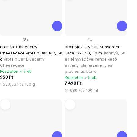
18x
4x
BrainMax Blueberry
BrainMax Dry Oils Sunscreen
Cheesecake Protein Bar, BIO, 50
Face, SPF 50, 50 ml
Könnyű, 50-
g
Protein Bar Blueberry
es fényvédővel rendelkező
Cheesecake
ásványi olaj érzékeny és
Készleten > 5 db
problémás bőrre
Készleten > 5 db
950 Ft
Egységár:
7 490 Ft
1 583,33 Ft / 100 g
Egységár:
14 980 Ft / 100 ml