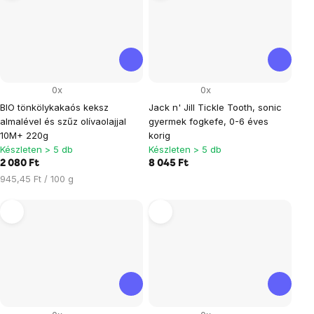
0x
0x
BIO tönkölykakaós keksz
Jack n' Jill Tickle Tooth, sonic
almalével és szűz olívaolajjal
gyermek fogkefe, 0-6 éves
10M+ 220g
korig
Készleten > 5 db
Készleten > 5 db
2 080 Ft
8 045 Ft
Egységár:
945,45 Ft / 100 g