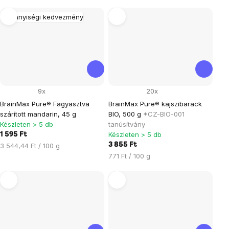
Mennyiségi kedvezmény
9x
20x
BrainMax Pure® Fagyasztva
BrainMax Pure® kajszibarack
szárított mandarin, 45 g
BIO, 500 g
*CZ-BIO-001
Készleten > 5 db
tanúsítvány
Készleten > 5 db
1 595 Ft
Egységár:
3 855 Ft
3 544,44 Ft / 100 g
Egységár:
771 Ft / 100 g