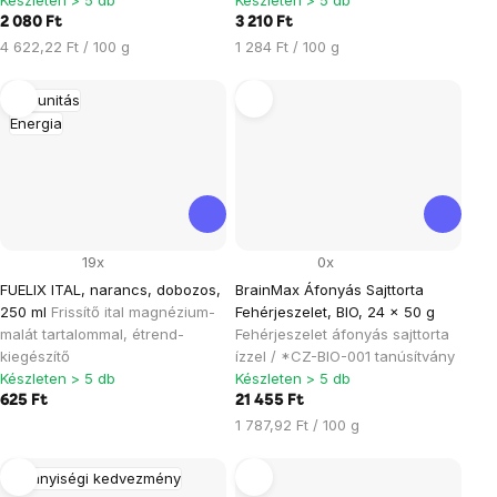
Készleten > 5 db
Készleten > 5 db
2 080 Ft
3 210 Ft
Egységár:
Egységár:
4 622,22 Ft / 100 g
1 284 Ft / 100 g
Immunitás
Energia
19x
0x
FUELIX ITAL, narancs, dobozos,
BrainMax Áfonyás Sajttorta
250 ml
Frissítő ital magnézium-
Fehérjeszelet, BIO, 24 x 50 g
malát tartalommal, étrend-
Fehérjeszelet áfonyás sajttorta
kiegészítő
ízzel / *CZ-BIO-001 tanúsítvány
Készleten > 5 db
Készleten > 5 db
625 Ft
21 455 Ft
Egységár:
1 787,92 Ft / 100 g
Mennyiségi kedvezmény