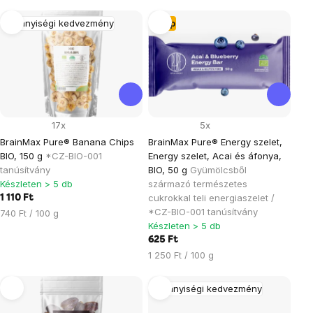
Termékek
Mennyiségi kedvezmény
Tipp
listája
17x
5x
BrainMax Pure® Banana Chips
BrainMax Pure® Energy szelet,
BIO, 150 g
*CZ-BIO-001
Energy szelet, Acai és áfonya,
tanúsítvány
BIO, 50 g
Gyümölcsből
Készleten > 5 db
származó természetes
cukrokkal teli energiaszelet /
1 110 Ft
*CZ-BIO-001 tanúsítvány
Egységár:
740 Ft / 100 g
Készleten > 5 db
625 Ft
Egységár:
1 250 Ft / 100 g
Mennyiségi kedvezmény