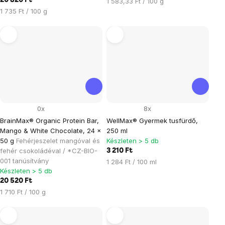
20 820 Ft
Egységár:
1 583,33 Ft / 100 g
Egységár:
1 735 Ft / 100 g
0x
8x
BrainMax® Organic Protein Bar,
WellMax® Gyermek tusfürdő,
Mango & White Chocolate, 24 x
250 ml
50 g
Fehérjeszelet mangóval és
Készleten > 5 db
fehér csokoládéval / *CZ-BIO-
3 210 Ft
001 tanúsítvány
Egységár:
1 284 Ft / 100 ml
Készleten > 5 db
20 520 Ft
Egységár:
1 710 Ft / 100 g