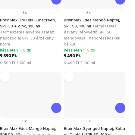
3x
3x
BrainMax Dry Oils Sunscreen,
BrainMax Édes Mangó Naptej,
SPF 30 + cink, 100 ml
SPF 50, 100 ml
Természetes
Természetes ásványi száraz
ásványi fényvédő SPF 50
napozóolaj SPF 30 érzékeny
mangóvajjal, nanorészecskék
bőrre
nélkül
Készleten > 5 db
Készleten > 5 db
9 590 Ft
9 490 Ft
Egységár:
Egységár:
9 590 Ft / 100 ml
9 490 Ft / 100 ml
0x
3x
BrainMax Édes Mangó Naptej,
BrainMax Gyengéd Naptej, Baba
SPF 50, 50 ml
Természetes
és Család, SPF 30, 100 ml