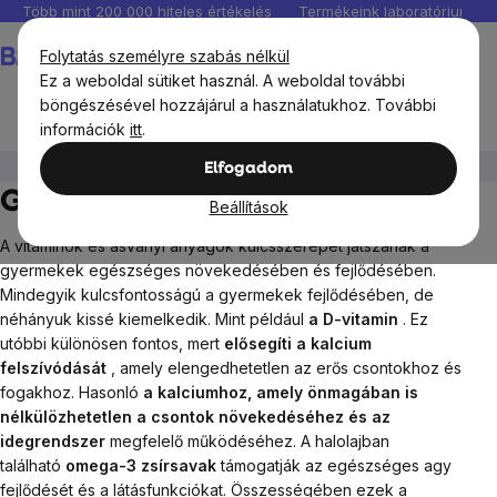
Ugrás
Több mint 200 000 hiteles értékelés
Termékeink laboratóriumban 
a
Kosár
Folytatás személyre szabás nélkül
fő
Ez a weboldal sütiket használ. A weboldal további
tartalomhoz
böngészésével hozzájárul a használatukhoz. További
információk
itt
.
Gyerekek
Elfogadom
Gyerekek
Beállítások
A vitaminok és ásványi anyagok kulcsszerepet játszanak a
gyermekek egészséges növekedésében és fejlődésében.
Mindegyik kulcsfontosságú a gyermekek fejlődésében, de
néhányuk kissé kiemelkedik. Mint például
a D-vitamin
. Ez
utóbbi különösen fontos, mert
elősegíti a kalcium
felszívódását
, amely elengedhetetlen az erős csontokhoz és
fogakhoz. Hasonló
a kalciumhoz, amely önmagában is
nélkülözhetetlen a csontok növekedéséhez és
az
idegrendszer
megfelelő működéséhez.
A halolajban
található
omega-3 zsírsavak
támogatják az egészséges agy
fejlődését és a látásfunkciókat. Összességében ezek a