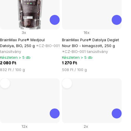
3x
16x
BrainMax Pure® Medjoul
BrainMax Pure® Datolya Deglet
Datolya, BIO, 250 g
*CZ-BIO-001
Nour BIO - kimagozott, 250 g
tanúsítvány
*CZ-BIO-001 tanúsítvány
Készleten > 5 db
Készleten > 5 db
2 080 Ft
1 270 Ft
Egységár:
Egységár:
832 Ft / 100 g
508 Ft / 100 g
12x
2x