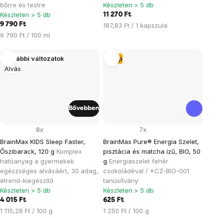
bőrre és testre
Készleten > 5 db
Készleten > 5 db
11 270 Ft
9 790 Ft
Egységár:
187,83 Ft / 1 kapszula
Egységár:
9 790 Ft / 100 ml
További változatok
Tipp
Alvás
Bővebben
8x
7x
BrainMax KIDS Sleep Faster,
BrainMax Pure® Energia Szelet,
Őszibarack, 120 g
Komplex
pisztácia és matcha ízű, BIO, 50
hatóanyag a gyermekek
g
Energiaszelet fehér
egészséges alvásáért, 30 adag,
csokoládéval / *CZ-BIO-001
étrend-kiegészítő
tanúsítvány
Készleten > 5 db
Készleten > 5 db
4 015 Ft
625 Ft
Egységár:
Egységár:
1 115,28 Ft / 100 g
1 250 Ft / 100 g