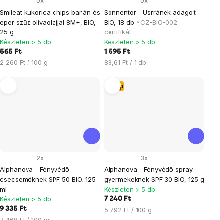
0x
0x
Smileat kukorica chips banán és
Sonnentor - Usrránek adagolt
eper szűz olívaolajjal 8M+, BIO,
BIO, 18 db
*CZ-BIO-002
25 g
certifikát
Készleten > 5 db
Készleten > 5 db
565 Ft
1 595 Ft
Egységár:
Egységár:
2 260 Ft / 100 g
88,61 Ft / 1 db
Tipp
2x
3x
Alphanova - Fényvédő
Alphanova - Fényvédő spray
csecsemőknek SPF 50 BIO, 125
gyermekeknek SPF 30 BIO, 125 g
ml
Készleten > 5 db
Készleten > 5 db
7 240 Ft
9 335 Ft
Egységár:
5 792 Ft / 100 g
Egységár:
7 468 Ft / 100 ml