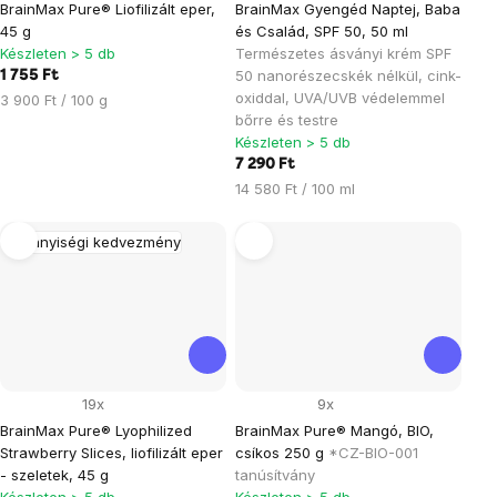
BrainMax Pure® Liofilizált eper,
BrainMax Gyengéd Naptej, Baba
45 g
és Család, SPF 50, 50 ml
Készleten > 5 db
Természetes ásványi krém SPF
50 nanorészecskék nélkül, cink-
1 755 Ft
oxiddal, UVA/UVB védelemmel
Egységár:
3 900 Ft / 100 g
bőrre és testre
Készleten > 5 db
7 290 Ft
Egységár:
14 580 Ft / 100 ml
Mennyiségi kedvezmény
19x
9x
BrainMax Pure® Lyophilized
BrainMax Pure® Mangó, BIO,
Strawberry Slices, liofilizált eper
csíkos 250 g
*CZ-BIO-001
- szeletek, 45 g
tanúsítvány