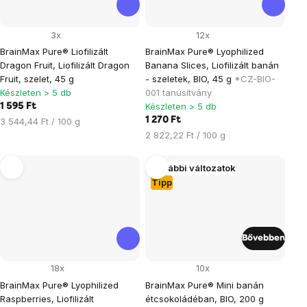
3x
12x
BrainMax Pure® Liofilizált
BrainMax Pure® Lyophilized
Dragon Fruit, Liofilizált Dragon
Banana Slices, Liofilizált banán
Fruit, szelet, 45 g
- szeletek, BIO, 45 g
*CZ-BIO-
Készleten > 5 db
001 tanúsítvány
Készleten > 5 db
1 595 Ft
Egységár:
1 270 Ft
3 544,44 Ft / 100 g
Egységár:
2 822,22 Ft / 100 g
További változatok
Tipp
Bővebben
18x
10x
BrainMax Pure® Lyophilized
BrainMax Pure® Mini banán
Raspberries, Liofilizált
étcsokoládéban, BIO, 200 g