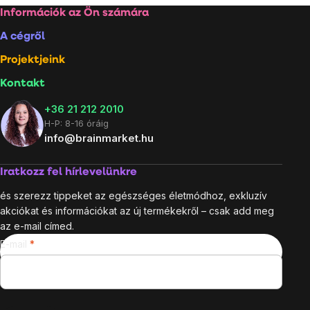
Lábléc
Információk az Ön számára
A cégről
Projektjeink
Kontakt
+36 21 212 2010
H-P: 8-16 óráig
info@brainmarket.hu
Iratkozz fel hírlevelünkre
és szerezz tippeket az egészséges életmódhoz, exkluzív
akciókat és információkat az új termékekről – csak add meg
az e-mail címed.
E-mail