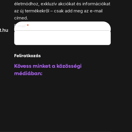
életmódhoz, exkluzív akciókat és információkat
az új termékekről – csak add meg az e-mail
címed.
E-mail
t.hu
Feliratkozás
Kövess minket a közösségi
médiában: