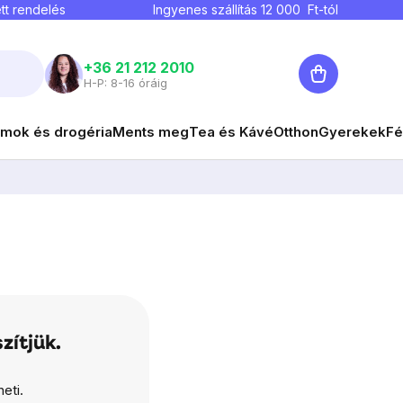
tt rendelés
Ingyenes szállítás
12 000
Ft-tól
Kosár
+36 21 212 2010
H-P: 8-16 óráig
mok és drogéria
Ments meg
Tea és Kávé
Otthon
Gyerekek
Fé
zítjük.
eti.