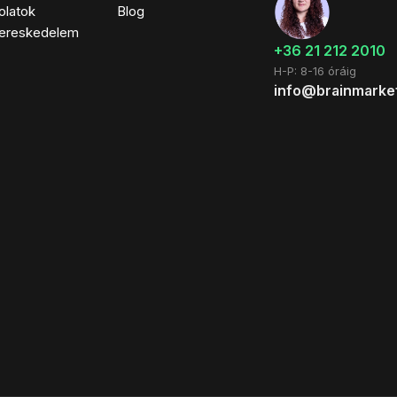
olatok
Blog
ereskedelem
+36 21 212 2010
H-P: 8-16 óráig
info@brainmarke