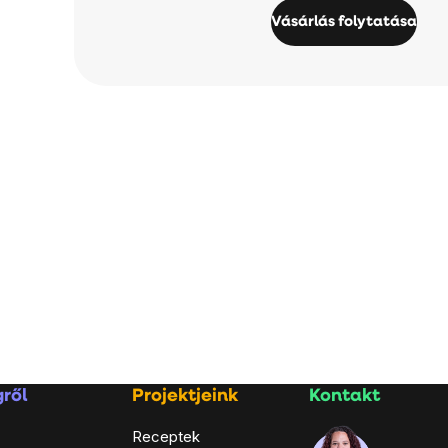
Vásárlás folytatása
ről
Projektjeink
Kontakt
Receptek