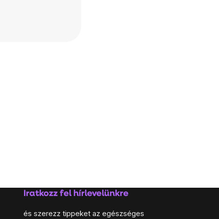
Iratkozz fel hírlevelünkre
és szerezz tippeket az egészséges