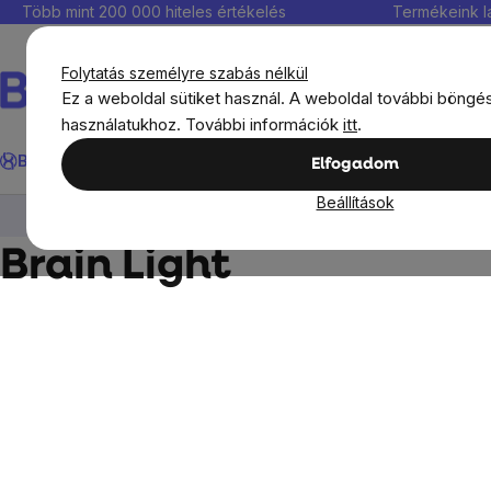
Ugrás
Több mint 200 000 hiteles értékelés
Termékeink l
a
fő
Folytatás személyre szabás nélkül
tartalomhoz
Ez a weboldal sütiket használ. A weboldal további böngé
használatukhoz. További információk
itt
.
Keresés
BrainMax®
Immunitás
Kedvezmények
Étrendkiegészít
Elfogadom
Beállítások
BrainMax®
Brain Light
Brain Light
Oldalsó
panel