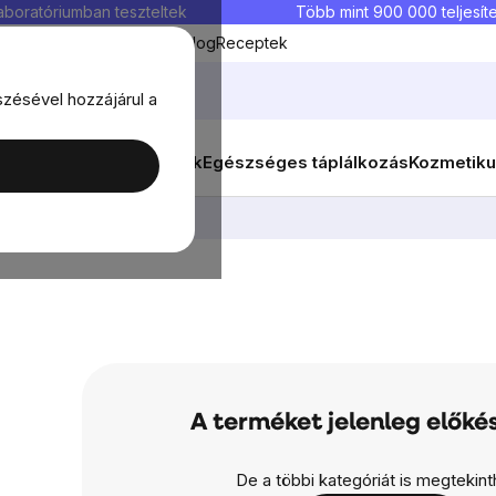
aboratóriumban teszteltek
Több mint 900 000 teljesíte
Kedvenc termékek
Blog
Receptek
szésével hozzájárul a
ők
Célok
Nők
Élelmiszerek
Egészséges táplálkozás
Kozmetiku
A terméket jelenleg előkés
De a többi kategóriát is megtekinth