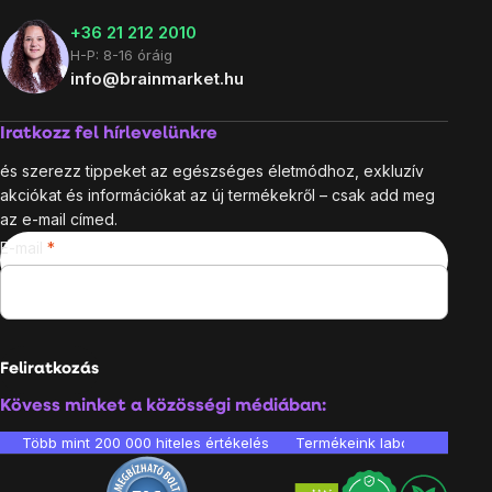
+36 21 212 2010
H-P: 8-16 óráig
info@brainmarket.hu
Iratkozz fel hírlevelünkre
és szerezz tippeket az egészséges életmódhoz, exkluzív
akciókat és információkat az új termékekről – csak add meg
az e-mail címed.
E-mail
Feliratkozás
Kövess minket a közösségi médiában:
Több mint 200 000 hiteles értékelés
Termékeink laboratóriumban 