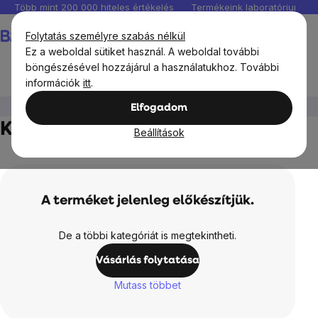
Ugrás
Több mint 200 000 hiteles értékelés
Termékeink laboratóriumban 
a
Kosár
Folytatás személyre szabás nélkül
fő
Ez a weboldal sütiket használ. A weboldal további
tartalomhoz
böngészésével hozzájárul a használatukhoz. További
információk
itt
.
Élelmiszerek
Diós vajak
Kesudiókrém
Elfogadom
Kesudiókrém
Beállítások
A terméket jelenleg előkészítjük.
De a többi kategóriát is megtekintheti.
Vásárlás folytatása
Mutass többet