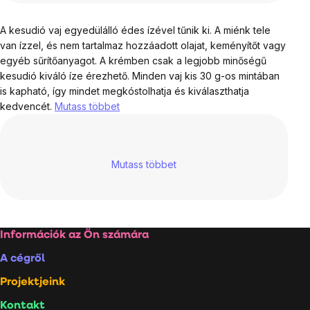
A kesudió vaj egyedülálló édes ízével tűnik ki. A miénk tele
van ízzel, és nem tartalmaz hozzáadott olajat, keményítőt vagy
egyéb sűrítőanyagot. A krémben csak a legjobb minőségű
kesudió kiváló íze érezhető. Minden vaj kis 30 g-os mintában
is kapható, így mindet megkóstolhatja és kiválaszthatja
kedvencét.
Mutass többet
Mutass többet
Lábléc
Információk az Ön számára
A cégről
Projektjeink
Kontakt