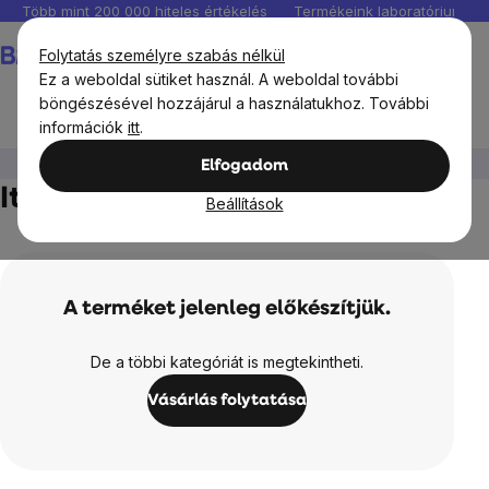
Ugrás
Több mint 200 000 hiteles értékelés
Termékeink laboratóriumban 
a
Kosár
Folytatás személyre szabás nélkül
fő
Ez a weboldal sütiket használ. A weboldal további
tartalomhoz
böngészésével hozzájárul a használatukhoz. További
információk
itt
.
BrainMax®
BrainMax Pure
Italok
Elfogadom
Italok
Beállítások
A terméket jelenleg előkészítjük.
De a többi kategóriát is megtekintheti.
Vásárlás folytatása