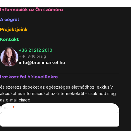
Lábléc
Információk az Ön számára
A cégről
Projektjeink
Kontakt
+36 21 212 2010
H-P: 8-16 óráig
info@brainmarket.hu
Iratkozz fel hírlevelünkre
és szerezz tippeket az egészséges életmódhoz, exkluzív
akciókat és információkat az új termékekről – csak add meg
az e-mail címed.
E-mail