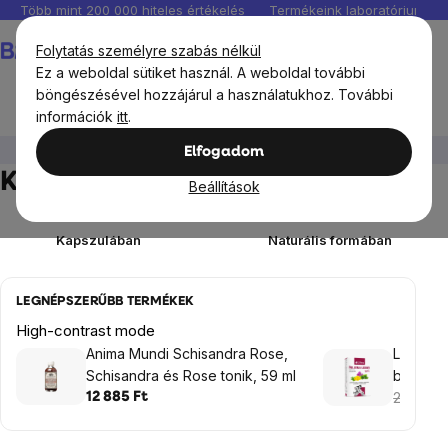
Ugrás
Több mint 200 000 hiteles értékelés
Termékeink laboratóriumban 
a
Kosár
Folytatás személyre szabás nélkül
fő
Ez a weboldal sütiket használ. A weboldal további
tartalomhoz
böngészésével hozzájárul a használatukhoz. További
információk
itt
.
Étrendkiegészítők
Kivonatok, adaptogének
Elfogadom
Kivonatok, adaptogének
Beállítások
Kapszulában
Naturális formában
LEGNÉPSZERŰBB TERMÉKEK
High-contrast mode
Anima Mundi Schisandra Rose,
Liftea M
Schisandra és Rose tonik, 59 ml
betegek
2 660 F
12 885 Ft