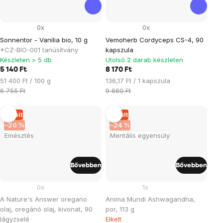
0x
0x
Sonnentor - Vanília bio, 10 g
Vemoherb Cordyceps CS-4, 90
*CZ-BIO-001 tanúsítvány
kapszula
Készleten > 5 db
Utolsó 2 darab készleten
5 140 Ft
8 170 Ft
Egységár:
Egységár:
51 400 Ft / 100 g
136,17 Ft / 1 kapszula
6 755 Ft
9 660 Ft
Elkelt
Elkelt
–20 %
–24 %
Emésztés
Mentális egyensúly
Bővebben
Bővebben
0x
1x
A Nature's Answer oregano
Anima Mundi Ashwagandha,
olaj, oregánó olaj, kivonat, 90
por, 113 g
lágyzselé
Elkelt