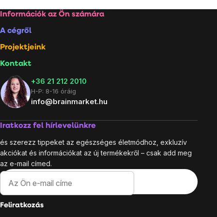
Lábléc
Információk az Ön számára
A cégről
Projektjeink
Kontakt
+36 21 212 2010
H-P: 8-16 óráig
info@brainmarket.hu
Iratkozz fel hírlevelünkre
és szerezz tippeket az egészséges életmódhoz, exkluzív
akciókat és információkat az új termékekről – csak add meg
az e-mail címed.
Feliratkozás