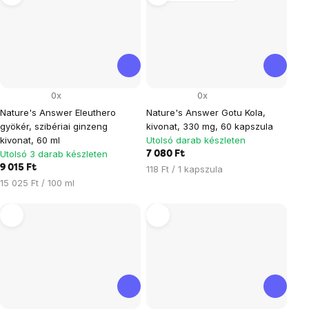
0x
0x
Nature's Answer Eleuthero
Nature's Answer Gotu Kola,
gyökér, szibériai ginzeng
kivonat, 330 mg, 60 kapszula
kivonat, 60 ml
Utolsó darab készleten
Utolsó 3 darab készleten
7 080 Ft
9 015 Ft
Egységár:
118 Ft / 1 kapszula
Egységár:
15 025 Ft / 100 ml