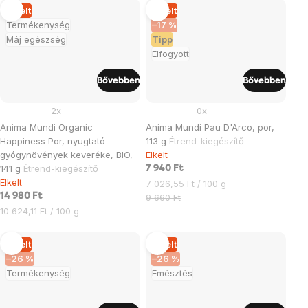
Elkelt
Elkelt
Termékenység
–17 %
Máj egészség
Tipp
Elfogyott
Bővebben
Bővebben
2x
0x
Anima Mundi Organic
Anima Mundi Pau D'Arco, por,
Happiness Por, nyugtató
113 g
Étrend-kiegészítő
gyógynövények keveréke, BIO,
Elkelt
141 g
Étrend-kiegészítő
7 940 Ft
Elkelt
Egységár:
7 026,55 Ft / 100 g
14 980 Ft
9 660 Ft
Egységár:
10 624,11 Ft / 100 g
Elkelt
Elkelt
–26 %
–26 %
Termékenység
Emésztés