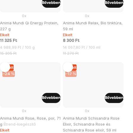
Bővebben
Bővebben
0x
0x
Anima Mundi Qi Energy Protein,
Anima Mundi Relax, Bio tinktúra,
227 g
59 ml
Elkelt
Elkelt
11 325 Ft
8 300 Ft
Egységár:
Egységár:
4 988,99 Ft / 100 g
14 067,80 Ft / 100 ml
15 305 Ft
11 270 Ft
Elkelt
Elkelt
–24 %
–17 %
Bővebben
Bővebben
0x
0x
Anima Mundi Rose, Rose, por, 71
Anima Mundi Schisandra Rose
g
Étrend-kiegészítő
Elixir, Schisandra Rose és
Elkelt
Schisandra Rose elixír, 59 ml