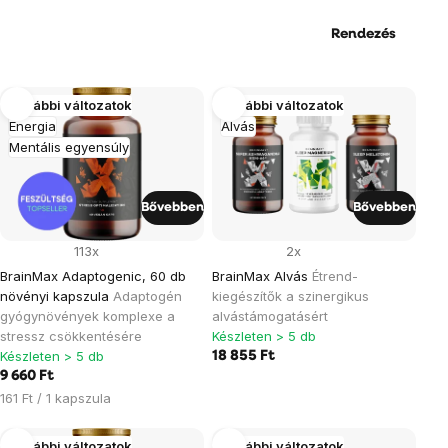
Rendezés
Termékek
További változatok
További változatok
Energia
Alvás
listája
Mentális egyensúly
Bővebben
Bővebben
113x
2x
BrainMax Adaptogenic, 60 db
BrainMax Alvás
Étrend-
növényi kapszula
Adaptogén
kiegészítők a szinergikus
gyógynövények komplexe a
alvástámogatásért
stressz csökkentésére
Készleten > 5 db
Készleten > 5 db
18 855 Ft
9 660 Ft
Egységár:
161 Ft / 1 kapszula
További változatok
További változatok