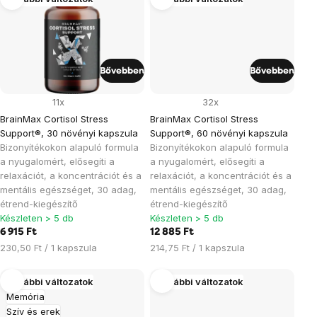
Bővebben
Bővebben
11x
32x
BrainMax Cortisol Stress
BrainMax Cortisol Stress
Support®, 30 növényi kapszula
Support®, 60 növényi kapszula
Bizonyítékokon alapuló formula
Bizonyítékokon alapuló formula
a nyugalomért, elősegíti a
a nyugalomért, elősegíti a
relaxációt, a koncentrációt és a
relaxációt, a koncentrációt és a
mentális egészséget, 30 adag,
mentális egészséget, 30 adag,
étrend-kiegészítő
étrend-kiegészítő
Készleten > 5 db
Készleten > 5 db
6 915 Ft
12 885 Ft
Egységár:
Egységár:
230,50 Ft / 1 kapszula
214,75 Ft / 1 kapszula
További változatok
További változatok
Memória
Szív és erek