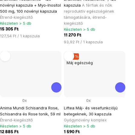
növényi kapszula + Myo-Inositol
kapszula
A férfiak és nők
500 mg, 100 növényi kapszula
reproduktív egészségének
Étrend-kiegészítő
támogatására, étrend-
Készleten > 5 db
kiegészítő
Készleten > 5 db
15 305 Ft
Egységár:
11 270 Ft
127,54 Ft / 1 kapszula
Egységár:
93,92 Ft / 1 kapszula
–40 %
Máj egészség
0x
0x
Anima Mundi Schisandra Rose,
Liftea Máj- és vesefunkciójú
Schisandra és Rose tonik, 59 ml
betegeknek, 30 kapszula
Étrend-kiegészítő
Gyógynövény komplex
Készleten > 5 db
Készleten > 5 db
12 885 Ft
1 590 Ft