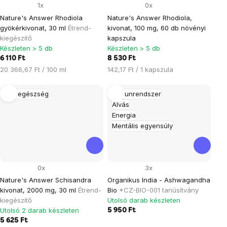
1x
0x
Nature's Answer Rhodiola
Nature's Answer Rhodiola,
gyökérkivonat, 30 ml
Étrend-
kivonat, 100 mg, 60 db növényi
kiegészítő
kapszula
Készleten > 5 db
Készleten > 5 db
6 110 Ft
8 530 Ft
Egységár:
Egységár:
20 366,67 Ft / 100 ml
142,17 Ft / 1 kapszula
Máj egészség
Immunrendszer
Alvás
Energia
Mentális egyensúly
0x
3x
Nature's Answer Schisandra
Organikus India - Ashwagandha
kivonat, 2000 mg, 30 ml
Étrend-
Bio
*CZ-BIO-001 tanúsítvány
kiegészítő
Utolsó darab készleten
Utolsó 2 darab készleten
5 950 Ft
5 625 Ft