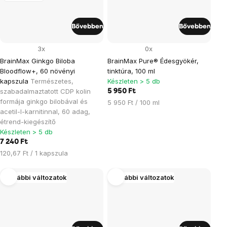
Bővebben
Bővebben
3x
0x
BrainMax Ginkgo Biloba
BrainMax Pure® Édesgyökér,
Bloodflow+, 60 növényi
tinktúra, 100 ml
kapszula
Természetes,
Készleten > 5 db
szabadalmaztatott CDP kolin
5 950 Ft
formája ginkgo bilobával és
Egységár:
5 950 Ft / 100 ml
acetil-l-karnitinnal, 60 adag,
étrend-kiegészítő
Készleten > 5 db
7 240 Ft
Egységár:
120,67 Ft / 1 kapszula
További változatok
További változatok