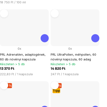
Egységár:
18 750 Ft / 100 ml
0x
0x
PRL AdrenaVen, adaptogének,
PRL UltraPollen, méhpollen, 60
60 db növényi kapszula
növényi kapszula, 60 adag
Készleten > 5 db
Készleten > 5 db
13 370 Ft
14 820 Ft
Egységár:
Egységár:
222,83 Ft / 1 kapszula
247 Ft / 1 kapszula
–23 %
–15 %
Tipp