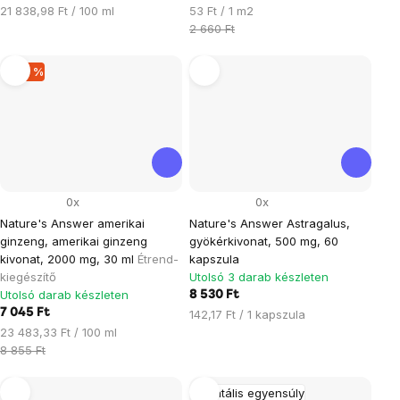
Egységár:
Egységár:
21 838,98 Ft / 100 ml
53 Ft / 1 m2
2 660 Ft
–20 %
0x
0x
Nature's Answer amerikai
Nature's Answer Astragalus,
ginzeng, amerikai ginzeng
gyökérkivonat, 500 mg, 60
kivonat, 2000 mg, 30 ml
Étrend-
kapszula
kiegészítő
Utolsó 3 darab készleten
Utolsó darab készleten
8 530 Ft
7 045 Ft
Egységár:
142,17 Ft / 1 kapszula
Egységár:
23 483,33 Ft / 100 ml
8 855 Ft
Mentális egyensúly