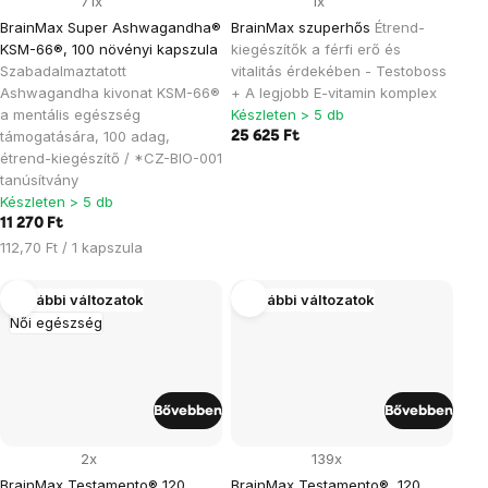
71x
1x
BrainMax Super Ashwagandha®
BrainMax szuperhős
Étrend-
KSM-66®, 100 növényi kapszula
kiegészítők a férfi erő és
Szabadalmaztatott
vitalitás érdekében - Testoboss
Ashwagandha kivonat KSM-66®
+ A legjobb E-vitamin komplex
a mentális egészség
Készleten > 5 db
támogatására, 100 adag,
25 625 Ft
étrend-kiegészítő / *CZ-BIO-001
tanúsítvány
Készleten > 5 db
11 270 Ft
Egységár:
112,70 Ft / 1 kapszula
További változatok
További változatok
Női egészség
Bővebben
Bővebben
2x
139x
BrainMax Testamento® 120
BrainMax Testamento®, 120