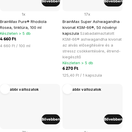
Bővebben
Bővebben
1x
17x
BrainMax Pure® Rhodiola
BrainMax Super Ashwagandha
Rosea, tinktúra, 100 ml
kivonat KSM-66®, 50 növényi
Készleten > 5 db
kapszula
Szabadalmaztatott
KSM-66® ashwagandha kivonat
4 660 Ft
az alvás elősegítésére és a
Egységár:
4 660 Ft / 100 ml
stressz csökkentésére, étrend-
kiegészítő
Készleten > 5 db
6 270 Ft
Egységár:
125,40 Ft / 1 kapszula
További változatok
További változatok
Bővebben
Bővebben