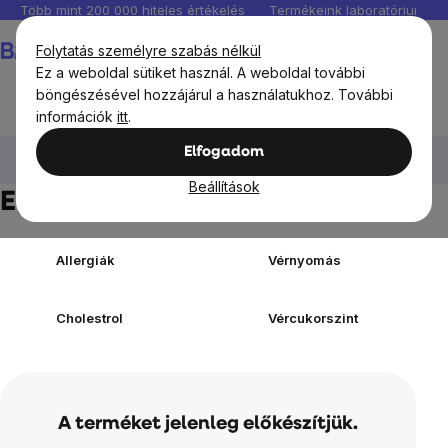
Ugrás
Több mint 200 000 hiteles értékelés
Termékeink laboratóriumban 
a
Kosár
Folytatás személyre szabás nélkül
fő
Ez a weboldal sütiket használ. A weboldal további
tartalomhoz
böngészésével hozzájárul a használatukhoz. További
információk
itt
.
BrainMax®
BrainMax táplálékkiegészítők
Elfogadom
Egészségügyi problémák
Beállítások
Egészségügyi problémák
Allergiák
Vérnyomás
Cholestrol
Vércukorszint
A terméket jelenleg előkészítjük.