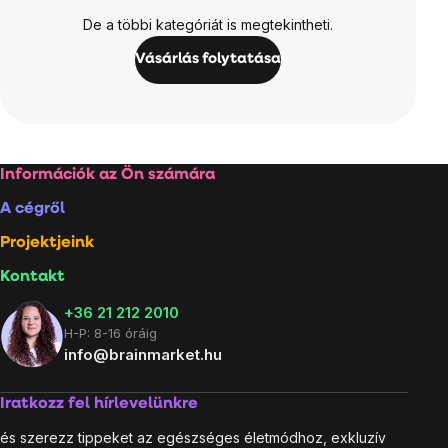
De a többi kategóriát is megtekintheti.
Vásárlás folytatása
Lábléc
Információk az Ön számára
A cégről
Projektjeink
Kontakt
+36 21 212 2010
H-P: 8-16 óráig
info@brainmarket.hu
Iratkozz fel hírlevelünkre
és szerezz tippeket az egészséges életmódhoz, exkluzív