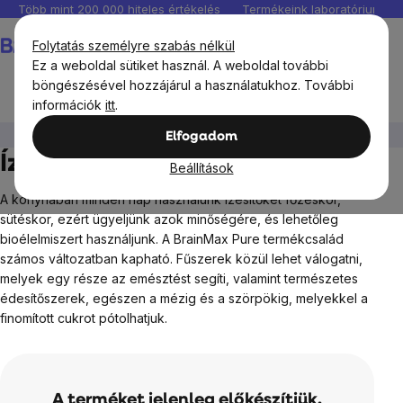
Ugrás
Több mint 200 000 hiteles értékelés
Termékeink laboratóriumban 
a
Kosár
Folytatás személyre szabás nélkül
fő
Ez a weboldal sütiket használ. A weboldal további
tartalomhoz
böngészésével hozzájárul a használatukhoz. További
információk
itt
.
BrainMax®
BrainMax Pure
Ízesítők
Elfogadom
Ízesítők
Beállítások
A konyhában minden nap használunk ízesítőket főzéskor,
sütéskor, ezért ügyeljünk azok minőségére, és lehetőleg
bioélelmiszert használjunk. A BrainMax Pure termékcsalád
számos változatban kapható. Fűszerek közül lehet válogatni,
melyek egy része az emésztést segíti, valamint természetes
édesítőszerek, egészen a mézig és a szörpökig, melyekkel a
finomított cukrot pótolhatjuk.
A terméket jelenleg előkészítjük.