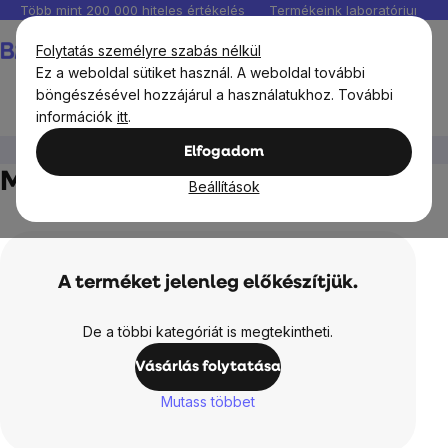
Ugrás
Több mint 200 000 hiteles értékelés
Termékeink laboratóriumban 
a
Kosár
Folytatás személyre szabás nélkül
fő
Ez a weboldal sütiket használ. A weboldal további
tartalomhoz
böngészésével hozzájárul a használatukhoz. További
információk
itt
.
Élelmiszerek
Diós vajak
Mandulakrém
Elfogadom
Mandulakrém
Beállítások
A terméket jelenleg előkészítjük.
De a többi kategóriát is megtekintheti.
Vásárlás folytatása
Mutass többet