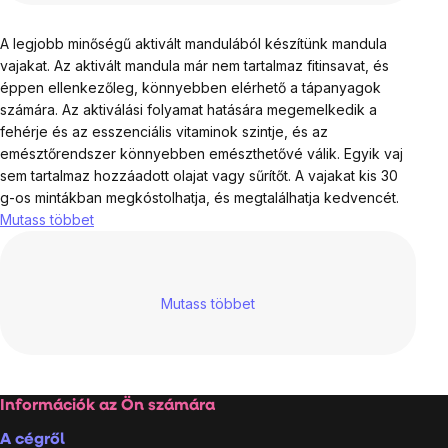
A legjobb minőségű aktivált mandulából készítünk mandula
vajakat. Az aktivált mandula már nem tartalmaz fitinsavat, és
éppen ellenkezőleg, könnyebben elérhető a tápanyagok
számára. Az aktiválási folyamat hatására megemelkedik a
fehérje és az esszenciális vitaminok szintje, és az
emésztőrendszer könnyebben emészthetővé válik. Egyik vaj
sem tartalmaz hozzáadott olajat vagy sűrítőt. A vajakat kis 30
g-os mintákban megkóstolhatja, és megtalálhatja kedvencét.
Mutass többet
Mutass többet
Lábléc
Információk az Ön számára
A cégről