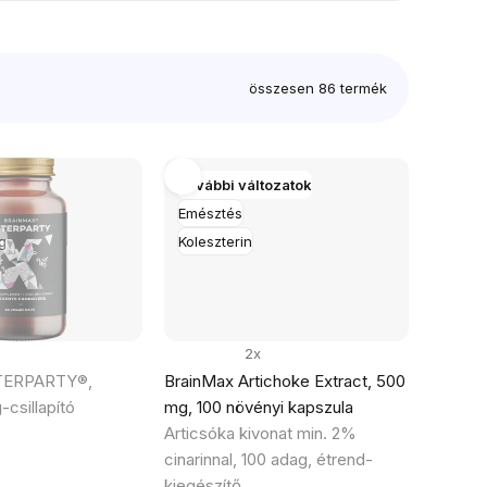
összesen
86
termék
További változatok
Emésztés
g
Koleszterin
2x
TERPARTY®,
BrainMax Artichoke Extract, 500
csillapító
mg, 100 növényi kapszula
Articsóka kivonat min. 2%
cinarinnal, 100 adag, étrend-
kiegészítő