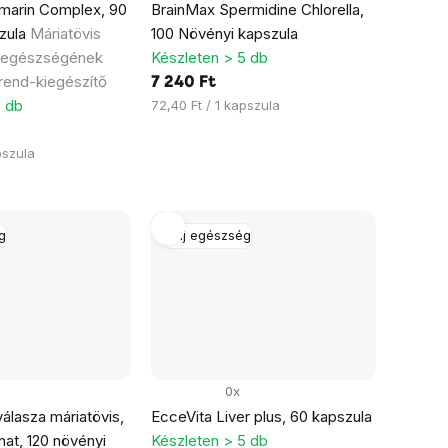
ymarin Complex, 90
BrainMax Spermidine Chlorella,
zula
Máriatövis
100 Növényi kapszula
j egészségének
Készleten > 5 db
trend-kiegészítő
7 240 Ft
5 db
Egységár:
72,40 Ft / 1 kapszula
pszula
g
Máj egészség
0x
álasza máriatövis,
EcceVita Liver plus, 60 kapszula
at, 120 növényi
Készleten > 5 db