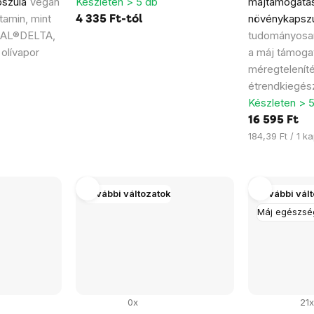
pszula
Vegán
Készleten > 5 db
májtámogatás
tamin, mint
növénykapsz
4 335 Ft-tól
ITAL®DELTA,
tudományosan
 olívapor
a máj támoga
méregteleníté
étrendkiegész
Készleten > 
16 595 Ft
Egységár:
184,39 Ft / 1 k
További változatok
További vál
Máj egészsé
0x
21x