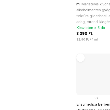
ml
Máriatövis kivonat
alkoholmentes gyó
tinktúra glicerinnel,
adag, étrend-kiegés
Készleten > 5 db
3 290 Ft
Egységár:
32,90 Ft / 1 ml
0x
Enzymedica Berber