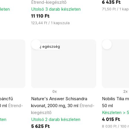
Étrend-kiegészítő
6 435 Ft
leten
Utolsó 3 darab készleten
Egységár:
71,50 Ft / 1 ka
11 110 Ft
Egységár:
123,44 Ft / 1 kapszula
Máj egészség
0x
2x
báncfű
Nature's Answer Schisandra
Nobilis Tilia m
0 ml
Étrend-
kivonat, 2000 mg, 30 ml
Étrend-
50 ml
kiegészítő
Készleten > 
eten
Utolsó 2 darab készleten
4 015 Ft
Egységár:
8 030 Ft / 100 
5 625 Ft