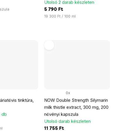
Utolsó 2 darab készleten
pszula
5 790 Ft
Egységár:
19 300 Ft / 100 ml
0x
áriatövis tinktúra,
NOW Double Strength Silymarin
milk thistle extract, 300 mg, 200
5 db
növényi kapszula
Utolsó darab készleten
ml
11 755 Ft