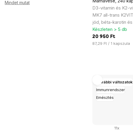
Marhavese, 240 ka
Mindet mutat
D3-vitamin és K2-vi
MK7 all-trans K2V
jód, béta-karotin és
Készleten > 5 db
20 950 Ft
Egységár:
87,29 Ft / 1 kapszula
További változatok
Immunrendszer
Emésztés
11x