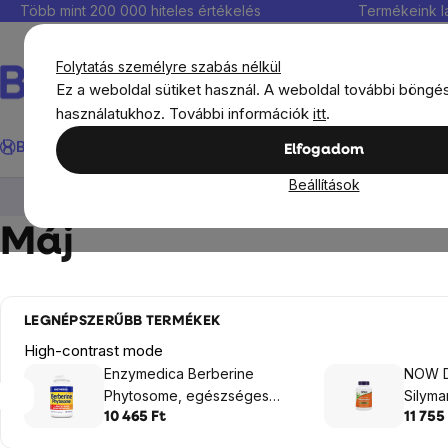
Ugrás
Több mint 200 000 hiteles értékelés
Termékeink l
a
fő
Folytatás személyre szabás nélkül
tartalomhoz
Ez a weboldal sütiket használ. A weboldal további böngé
használatukhoz. További információk
itt
.
Keresés
BrainMax®
Immunitás
Kedvezmények
Étrendkiegészít
Elfogadom
Beállítások
Célok
Szervezet részei (szervek)
Máj
Máj
LEGNÉPSZERŰBB TERMÉKEK
High-contrast mode
Enzymedica Berberine
NOW D
Phytosome, egészséges
Silymar
anyagcsere, 60 kapszula
300 m
10 465 Ft
11 755
kapsz