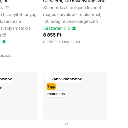
, 90
Carvacrol, 100 növényi kapszula
ula
12
Standardizált oregánó kivonat
 bizonyított anyag
magas karvakrol-tartalommal,
tására és a
100 adag, étrend-kiegészítő
si folyamatokra,
Készleten > 5 db
ítő
8 855 Ft
5 db
Egységár:
88,55 Ft / 1 kapszula
apszula
tozatok
További változatok
g
Tipp
Immunitás
5x