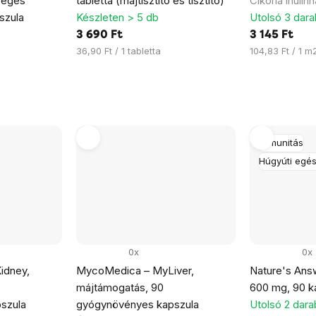
séges
tabletta (májtisztító és tisztító)
Cikória inulinn
szula
Készleten > 5 db
Utolsó 3 dara
3 690 Ft
3 145 Ft
Egységár:
Egységár:
36,90 Ft / 1 tabletta
104,83 Ft / 1 m
Immunitás
Húgyúti egé
0x
0x
idney,
MycoMedica – MyLiver,
Nature's Answ
májtámogatás, 90
600 mg, 90 k
szula
gyógynövényes kapszula
Utolsó 2 dara