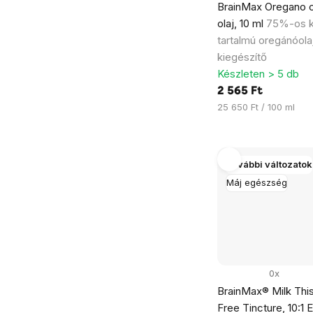
BrainMax Oregano o
olaj, 10 ml
75%-os k
tartalmú oregánóola
kiegészítő
Készleten > 5 db
2 565 Ft
Egységár:
25 650 Ft / 100 ml
További változatok
Máj egészség
0x
BrainMax® Milk This
Free Tincture, 10:1 E