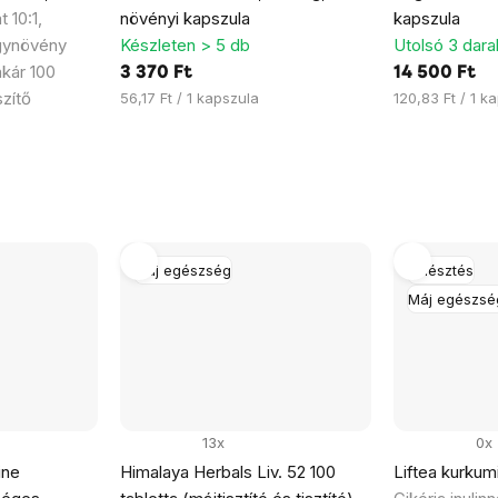
 10:1,
növényi kapszula
kapszula
gynövény
Készleten > 5 db
Utolsó 3 dara
 akár 100
3 370 Ft
14 500 Ft
zítő
Egységár:
Egységár:
56,17 Ft / 1 kapszula
120,83 Ft / 1 k
Máj egészség
Emésztés
Máj egészsé
13x
0x
ine
Himalaya Herbals Liv. 52 100
Liftea kurkum