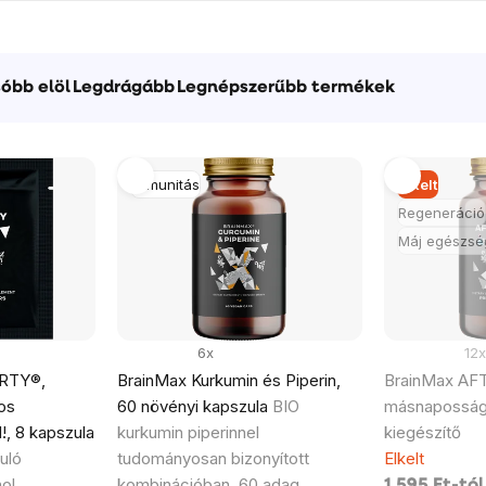
óbb elöl
Legdrágább
Legnépszerűbb termékek
Immunitás
Elkelt
Regeneráció
Máj egészsé
6x
12x
RTY®,
BrainMax Kurkumin és Piperin,
BrainMax AF
os
60 növényi kapszula
BIO
másnaposság-
!, 8 kapszula
kurkumin piperinnel
kiegészítő
uló
tudományosan bizonyított
Elkelt
ol
kombinációban, 60 adag,
1 595 Ft-tól