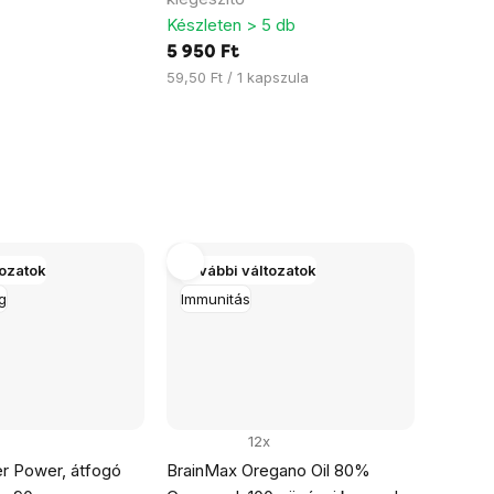
Készleten > 5 db
5 950 Ft
Egységár:
59,50 Ft / 1 kapszula
tozatok
További változatok
g
Immunitás
12x
er Power, átfogó
BrainMax Oregano Oil 80%