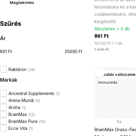
Megtekintés
lebontására és a ká
csökkentésére, étr
kiegészítő
Szűrés
Készleten > 5 db
861 Ft
Ár
Egységár:
107,63 Ft / 1 db
1 435 Ft
861
Ft
25695
Ft
Raktáron
39
További változatok
Márkák
Immunitás
Ancestral Supplements
1
Anima Mundi
4
Aroha
1
BrainMax
12
BrainMax Pure
10
5x
Ecce Vita
1
BrainMax Grass-Fe