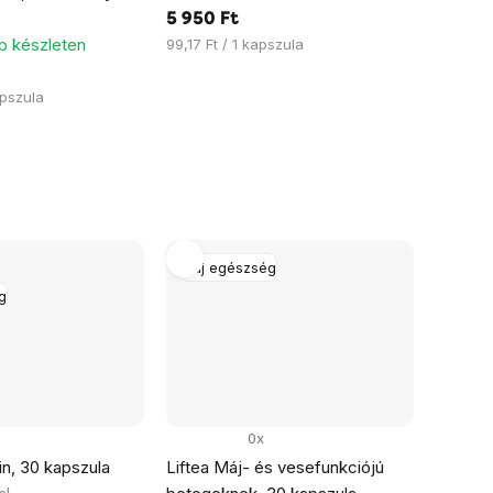
5 950 Ft
b készleten
Egységár:
99,17 Ft / 1 kapszula
apszula
Máj egészség
g
0x
in, 30 kapszula
Liftea Máj- és vesefunkciójú