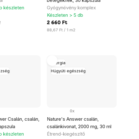
al
betegeknek, 30 kapszula
b készleten
Gyógynövény komplex
Készleten > 5 db
2
2 660 Ft
Egységár:
88,67 Ft / 1 m2
Energia
szség
Húgyúti egészség
0x
er Csalán, csalán,
Nature's Answer csalán,
apszula
csalánkivonat, 2000 mg, 30 ml
b készleten
Étrend-kiegészítő