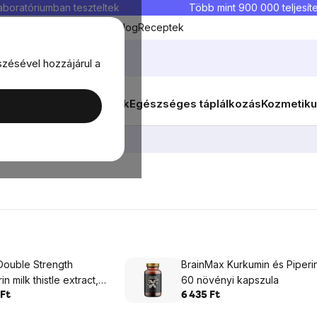
aboratóriumban teszteltek
Több mint 900 000 teljesíte
Kedvenc termékek
Blog
Receptek
szésével hozzájárul a
ők
Célok
Nők
Élelmiszerek
Egészséges táplálkozás
Kozmetiku
ouble Strength
BrainMax Kurkumin és Piperi
in milk thistle extract,
60 növényi kapszula
g, 200 növényi
 Ft
6 435 Ft
ula