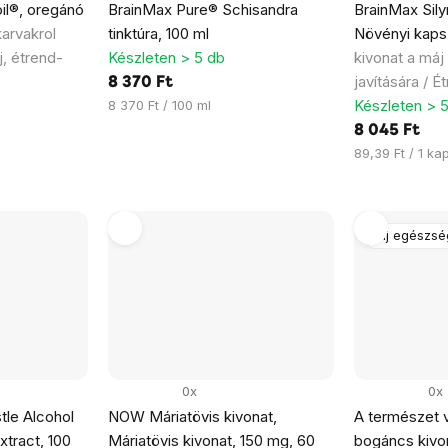
il®, oregánó
BrainMax Pure® Schisandra
BrainMax Sil
arvakrol
tinktúra, 100 ml
Növényi kaps
j, étrend-
Készleten > 5 db
kivonat a má
javítására / É
8 370 Ft
Egységár:
Készleten > 
8 370 Ft / 100 ml
8 045 Ft
Egységár:
89,39 Ft / 1 ka
Máj egészsé
0x
0x
tle Alcohol
NOW Máriatövis kivonat,
A természet v
xtract, 100
Máriatövis kivonat, 150 mg, 60
bogáncs kivon