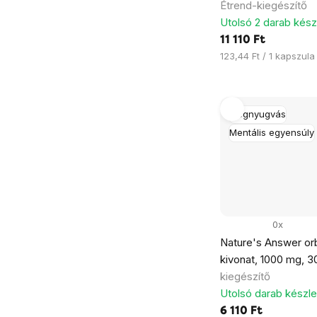
Étrend-kiegészítő
Utolsó 2 darab kész
11 110 Ft
Egységár:
123,44 Ft / 1 kapszula
Megnyugvás
Mentális egyensúly
0x
Nature's Answer or
kivonat, 1000 mg, 3
kiegészítő
Utolsó darab készl
6 110 Ft