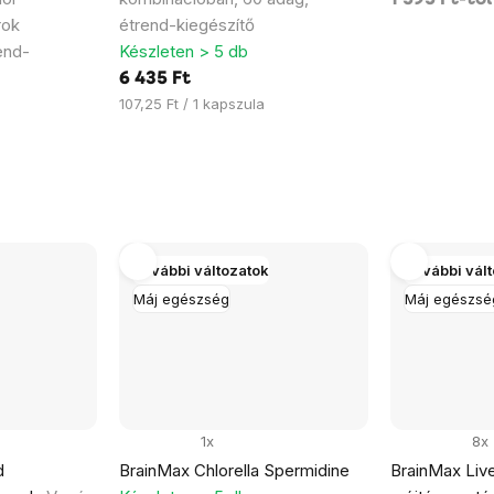
rok
étrend-kiegészítő
end-
Készleten > 5 db
6 435 Ft
Egységár:
107,25 Ft / 1 kapszula
További változatok
További vál
Máj egészség
Máj egészsé
1x
8x
d
BrainMax Chlorella Spermidine
BrainMax Liv