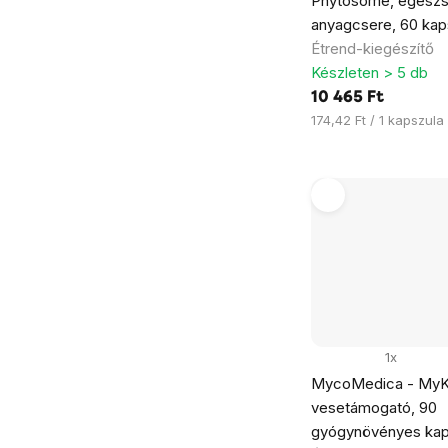
Phytosome, egész
anyagcsere, 60 kap
Étrend-kiegészítő
Készleten > 5 db
10 465 Ft
Egységár:
174,42 Ft / 1 kapszula
1x
MycoMedica - MyK
vesetámogató, 90
gyógynövényes kap