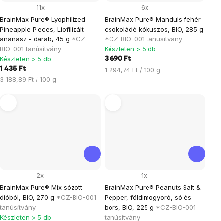
11x
6x
BrainMax Pure® Lyophilized
BrainMax Pure® Manduls fehér
Pineapple Pieces, Liofilizált
csokoládé kókuszos, BIO, 285 g
ananász - darab, 45 g
*CZ-
*CZ-BIO-001 tanúsítvány
BIO-001 tanúsítvány
Készleten > 5 db
Készleten > 5 db
3 690 Ft
1 435 Ft
Egységár:
1 294,74 Ft / 100 g
Egységár:
3 188,89 Ft / 100 g
2x
1x
BrainMax Pure® Mix sózott
BrainMax Pure® Peanuts Salt &
dióból, BIO, 270 g
*CZ-BIO-001
Pepper, földimogyoró, só és
tanúsítvány
bors, BIO, 225 g
*CZ-BIO-001
Készleten > 5 db
tanúsítvány