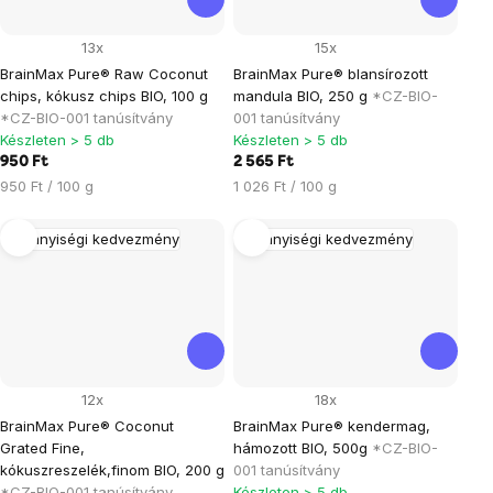
13x
15x
BrainMax Pure® Raw Coconut
BrainMax Pure® blansírozott
chips, kókusz chips BIO, 100 g
mandula BIO, 250 g
*CZ-BIO-
*CZ-BIO-001 tanúsítvány
001 tanúsítvány
Készleten > 5 db
Készleten > 5 db
950 Ft
2 565 Ft
Egységár:
Egységár:
950 Ft / 100 g
1 026 Ft / 100 g
Mennyiségi kedvezmény
Mennyiségi kedvezmény
12x
18x
BrainMax Pure® Coconut
BrainMax Pure® kendermag,
Grated Fine,
hámozott BIO, 500g
*CZ-BIO-
kókuszreszelék,finom BIO, 200 g
001 tanúsítvány
*CZ-BIO-001 tanúsítvány
Készleten > 5 db