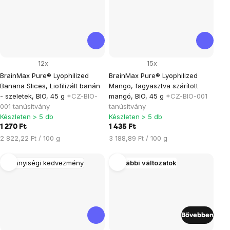
12x
15x
BrainMax Pure® Lyophilized
BrainMax Pure® Lyophilized
Banana Slices, Liofilizált banán
Mango, fagyasztva szárított
- szeletek, BIO, 45 g
*CZ-BIO-
mangó, BIO, 45 g
*CZ-BIO-001
001 tanúsítvány
tanúsítvány
Készleten > 5 db
Készleten > 5 db
1 270 Ft
1 435 Ft
Egységár:
Egységár:
2 822,22 Ft / 100 g
3 188,89 Ft / 100 g
Mennyiségi kedvezmény
További változatok
Bővebben