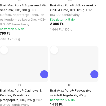
BrainMax Pure® Superseed Mix,
BrainMax Pure® diók keverék -
Seed mix, BIO, 100 g
BIO
Chilli & Lime, BIO, 125 g
*CZ-
sütőtök, napraforgó, chia, len
BIO-001 tanúsítvány
és kendermag keveréke, *CZ-
Készleten > 5 db
BIO-001 tanúsítvány
2 080 Ft
Készleten > 5 db
Egységár:
1 664 Ft / 100 g
790 Ft
Egységár:
790 Ft / 100 g
7x
1x
BrainMax Pure® Cashews &
BrainMax Pure® Fagyasztva
Paprika, Kesudió és
szárított fügefélék, 45 g
pirospaprika, BIO, 125 g
*CZ-
Készleten > 5 db
BIO-001 tanúsítvány
1 435 Ft