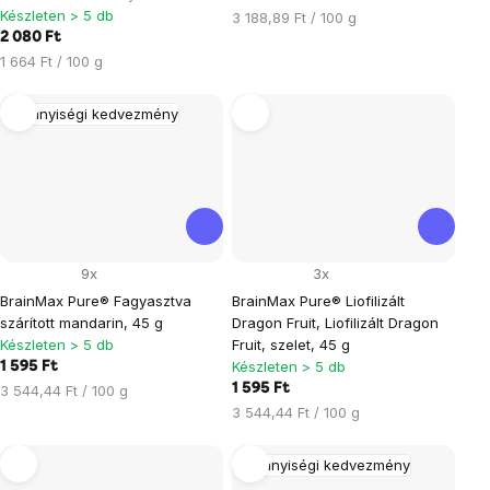
Készleten > 5 db
Egységár:
3 188,89 Ft / 100 g
2 080 Ft
Egységár:
1 664 Ft / 100 g
Mennyiségi kedvezmény
9x
3x
BrainMax Pure® Fagyasztva
BrainMax Pure® Liofilizált
szárított mandarin, 45 g
Dragon Fruit, Liofilizált Dragon
Készleten > 5 db
Fruit, szelet, 45 g
Készleten > 5 db
1 595 Ft
Egységár:
1 595 Ft
3 544,44 Ft / 100 g
Egységár:
3 544,44 Ft / 100 g
Mennyiségi kedvezmény