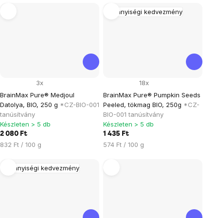
Mennyiségi kedvezmény
3x
18x
BrainMax Pure® Medjoul
BrainMax Pure® Pumpkin Seeds
Datolya, BIO, 250 g
*CZ-BIO-001
Peeled, tökmag BIO, 250g
*CZ-
tanúsítvány
BIO-001 tanúsítvány
Készleten > 5 db
Készleten > 5 db
2 080 Ft
1 435 Ft
Egységár:
Egységár:
832 Ft / 100 g
574 Ft / 100 g
Mennyiségi kedvezmény