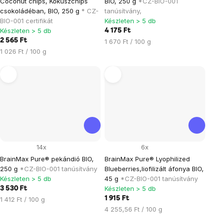
Coconut chips, Kókuszchips
BIO, 250 g
*CZ-BIO-001
csokoládéban, BIO, 250 g
* CZ-
tanúsítvány,
BIO-001 certifikát
Készleten > 5 db
Készleten > 5 db
4 175 Ft
2 565 Ft
Egységár:
1 670 Ft / 100 g
Egységár:
1 026 Ft / 100 g
14x
6x
BrainMax Pure® pekándió BIO,
BrainMax Pure® Lyophilized
250 g
*CZ-BIO-001 tanúsítvány
Blueberries,liofilizált áfonya BIO,
Készleten > 5 db
45 g
*CZ-BIO-001 tanúsítvány
Készleten > 5 db
3 530 Ft
Egységár:
1 915 Ft
1 412 Ft / 100 g
Egységár:
4 255,56 Ft / 100 g