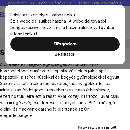
Ugrás
Több mint 200 000 hiteles értékelés
Termékeink laboratóriumban 
a
Kosár
Folytatás személyre szabás nélkül
fő
Ez a weboldal sütiket használ. A weboldal további
tartalomhoz
böngészésével hozzájárul a használatukhoz. További
információk
itt
.
BrainMax®
BrainMax Pure
Szárított termések
Elfogadom
Szárított termések
Beállítások
A diófélék és magvak egészséges zsírtartalmuknak
köszönhetően természetes táplálkozásunk egyik alapját
képezték, a zsíros húsokkal és bogyós gyümölcsökkel együtt.
Sokan visszataláltak a természetes, tápanyagokkal teli és
minimálisan feldolgozott részeket tartalmazó étkezéshez,
ezért hoztuk létre ezt a részt.
Akár közéjük tartozol, akár csak
valami egészségeset keresel, jó helyen jársz. BIO minőségű
dióink és magvaink garanciát jelentenek az Ön
elégedettségére.
Fagyasztva szárított