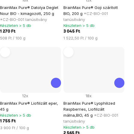
16x
15x
BrainMax Pure® Datolya Deglet
BrainMax Pure® Goji szárított
Nour BIO - kimagozott, 250 g
BIO, 200 g
*CZ-BIO-001
*CZ-BIO-001 tanúsítvány
tanúsítvány
Készleten > 5 db
Készleten > 5 db
1 270 Ft
3 045 Ft
Egységár:
Egységár:
508 Ft / 100 g
1 522,50 Ft / 100 g
12x
18x
BrainMax Pure® Liofilizált eper,
BrainMax Pure® Lyophilized
45 g
Raspberries, Liofilizált
Készleten > 5 db
málna,BIO, 45 g
*CZ-BIO-001
tanúsítvány
1 755 Ft
Készleten > 5 db
Egységár:
3 900 Ft / 100 g
2 565 Ft