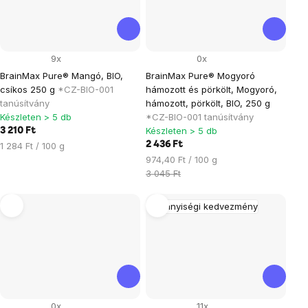
9x
0x
BrainMax Pure® Mangó, BIO,
BrainMax Pure® Mogyoró
csíkos 250 g
*CZ-BIO-001
hámozott és pörkölt, Mogyoró,
tanúsítvány
hámozott, pörkölt, BIO, 250 g
Készleten > 5 db
*CZ-BIO-001 tanúsítvány
Készleten > 5 db
3 210 Ft
Egységár:
2 436 Ft
1 284 Ft / 100 g
Egységár:
974,40 Ft / 100 g
3 045 Ft
Mennyiségi kedvezmény
0x
11x