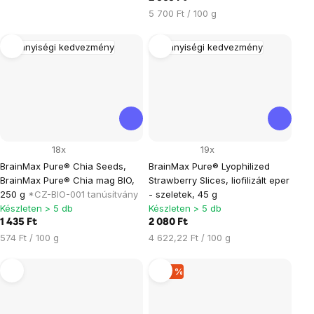
Egységár:
5 700 Ft / 100 g
Mennyiségi kedvezmény
Mennyiségi kedvezmény
18x
19x
BrainMax Pure® Chia Seeds,
BrainMax Pure® Lyophilized
BrainMax Pure® Chia mag BIO,
Strawberry Slices, liofilizált eper
250 g
*CZ-BIO-001 tanúsítvány
- szeletek, 45 g
Készleten > 5 db
Készleten > 5 db
1 435 Ft
2 080 Ft
Egységár:
Egységár:
574 Ft / 100 g
4 622,22 Ft / 100 g
–20 %