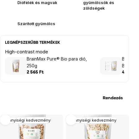
Diófélék és magvak
gyümölcsök és
zöldségek
Szárított gyümölcs
LEGNÉPSZERŰBB TERMÉKEK
High-contrast mode
BrainMax Pure® Bio para dió,
BrainMa
250g
BIO, 250
2 565 Ft
4 175 Ft
Rendezés
Termékek
Mennyiségi kedvezmény
Mennyiségi kedvezmény
listája