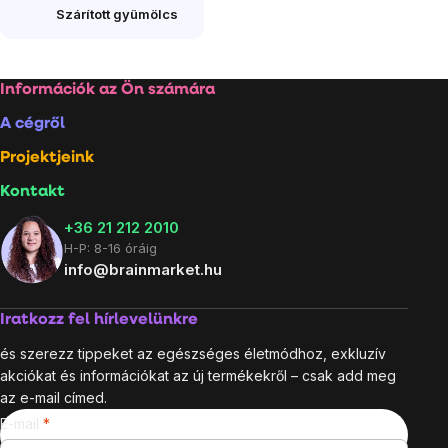
Szárított gyümölcs
Lábléc
Információk az Ön számára
A cégről
Projektjeink
Kontakt
+36 21 212 2010
H-P: 8-16 óráig
info@brainmarket.hu
Iratkozz fel hírlevelünkre
és szerezz tippeket az egészséges életmódhoz, exkluzív
akciókat és információkat az új termékekről – csak add meg
az e-mail címed.
E-mail