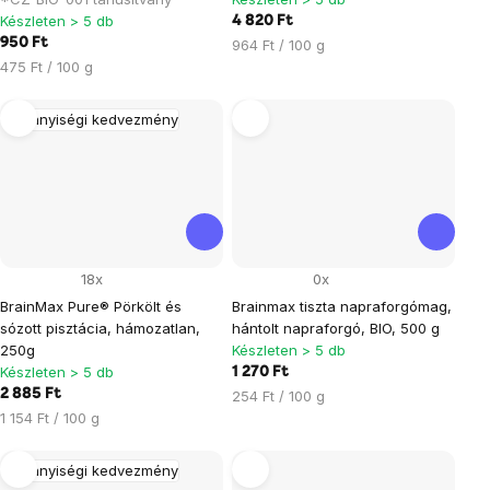
Készleten > 5 db
4 820 Ft
950 Ft
Egységár:
964 Ft / 100 g
Egységár:
475 Ft / 100 g
Mennyiségi kedvezmény
18x
0x
BrainMax Pure® Pörkölt és
Brainmax tiszta napraforgómag,
sózott pisztácia, hámozatlan,
hántolt napraforgó, BIO, 500 g
250g
Készleten > 5 db
Készleten > 5 db
1 270 Ft
2 885 Ft
Egységár:
254 Ft / 100 g
Egységár:
1 154 Ft / 100 g
Mennyiségi kedvezmény