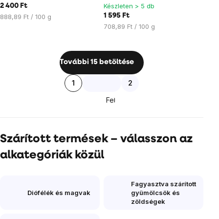
Készleten > 5 db
2 400 Ft
Egységár:
1 595 Ft
888,89 Ft / 100 g
Egységár:
708,89 Ft / 100 g
Listairányítás
További 15 betöltése
elemei
Lapozás
1
2
Fel
Szárított termések – válasszon az
alkategóriák közül
Fagyasztva szárított
Diófélék és magvak
gyümölcsök és
zöldségek