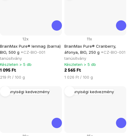
12x
11x
BrainMax Pure® lenmag (barna)
BrainMax Pure® Cranberry,
BIO, 500 g
*CZ-BIO-001
áfonya, BIO, 250 g
*CZ-BIO-001
tanúsítvány
tanúsítvány
Készleten > 5 db
Készleten > 5 db
1 095 Ft
2 565 Ft
Egységár:
Egységár:
219 Ft / 100 g
1 026 Ft / 100 g
Mennyiségi kedvezmény
Mennyiségi kedvezmény