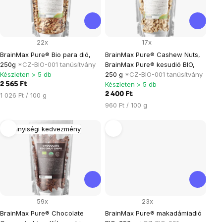
22x
17x
BrainMax Pure® Bio para dió,
BrainMax Pure® Cashew Nuts,
250g
*CZ-BIO-001 tanúsítvány
BrainMax Pure® kesudió BIO,
Készleten > 5 db
250 g
*CZ-BIO-001 tanúsítvány
Készleten > 5 db
2 565 Ft
Egységár:
2 400 Ft
1 026 Ft / 100 g
Egységár:
960 Ft / 100 g
Mennyiségi kedvezmény
59x
23x
BrainMax Pure® Chocolate
BrainMax Pure® makadámiadió