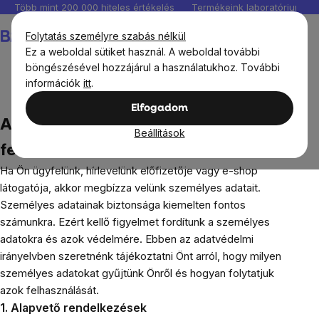
Ugrás
Több mint 200 000 hiteles értékelés
Termékeink laboratóriumban 
a
Kosár
Folytatás személyre szabás nélkül
fő
Ez a weboldal sütiket használ. A weboldal további
tartalomhoz
böngészésével hozzájárul a használatukhoz. További
információk
itt
.
A személyes adatok védelmének feltételei
Elfogadom
A személyes adatok védelmének
Beállítások
feltételei
Ha Ön ügyfelünk, hírlevelünk előfizetője vagy e-shop
látogatója, akkor megbízza velünk személyes adatait.
Személyes adatainak biztonsága kiemelten fontos
számunkra. Ezért kellő figyelmet fordítunk a személyes
adatokra és azok védelmére. Ebben az adatvédelmi
irányelvben szeretnénk tájékoztatni Önt arról, hogy milyen
személyes adatokat gyűjtünk Önről és hogyan folytatjuk
azok felhasználását.
1. Alapvető rendelkezések