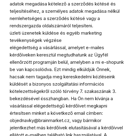
adatok megadása kötelező a szerződés kötésé és
teljesítéséhez, a személyes adatok megadása nélkül
nemlehetséges a szerződés kötésé vagy a
rendszergazda oldalszámáról teljesíteni.
üzleti üzenetek küldése és egyéb marketing
tevékenységek végzése
elégedettség a vásárlással, amelyet e-mailes
kérdőíveken keresztül megtudhatunk az Ügyfél
ellenőrzött programján belül, amelyben a mi e-shopunk
be van kapcsolódva. Ezt mindig elküldjük Önnek,
hacsak nem tagadja meg kereskedelmi közléseink
küldését a bizonyos szolgáltatási információs
kötelezettségekről szóló törvény 7. szakaszának 3.
bekezdésével összhangban. Ha Ön nem kívánja a
vásárlással elégedettségű kérdőívet megkapni
értesítsen minket a következő email címben:
objednavky@brainmarket.cz, vagy bármikor
jelentkezhet más kérdőívek elutasításával a kérdőívvel
ellátott e-mailben található link használatával. A