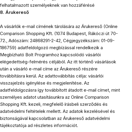
felhatalmazott személyeknek van hozzáférésé
8.
Árukereső
A vásárlók e-mail címének tárolására az Árukereső (Online
Comparison Shopping Kft. (1074 Budapest, Rákóczi út 70-
72., Adószám: 24868291-2-42, Cégjegyzékszám: 01-09-
186759) adatfeldolgozó megbízással rendelkezik a
Megbízható Bolt Programhoz kapcsolódó vásárlói
elégedettség-felmérés céljából. Az itt történő vásárlások
után a vásárló e-mail címe az Árukereső részére
továbbításra kerül. Az adattovábbítás célja: vásárlói
visszajelzés igénylése és megjelenítése. Az
adatfeldolgozásra így továbbított átadott e-mail címet, mint
személyes adatot utasításunkra az Online Comparison
Shopping Kft. kezeli, megfelelő írásbeli szerződés és
adatvédelmi feltételek mellett. Az adatok kezelésével és
biztonságával kapcsolatban az Árukereső adatvédelmi
tájékoztatója ad részletes információt.