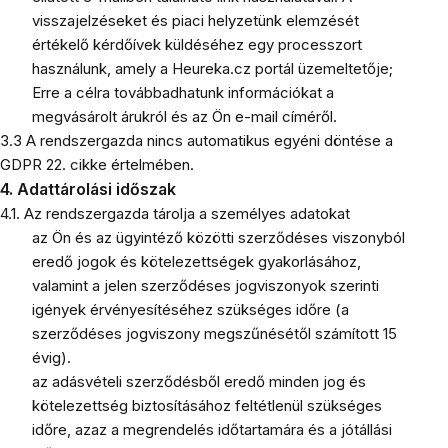
visszajelzéseket és piaci helyzetünk elemzését
értékelő kérdőívek küldéséhez egy processzort
használunk, amely a Heureka.cz portál üzemeltetője;
Erre a célra továbbadhatunk információkat a
megvásárolt árukról és az Ön e-mail címéről.
3.3 A rendszergazda nincs automatikus egyéni döntése a
GDPR 22. cikke értelmében.
4. Adattárolási időszak
4.1. Az rendszergazda
tárolja a személyes adatokat
az Ön és az ügyintéző közötti szerződéses viszonyból
eredő jogok és kötelezettségek gyakorlásához,
valamint a jelen szerződéses jogviszonyok szerinti
igények érvényesítéséhez szükséges időre (a
szerződéses jogviszony megszűnésétől számított 15
évig).
az adásvételi szerződésből eredő minden jog és
kötelezettség biztosításához feltétlenül szükséges
időre, azaz a megrendelés időtartamára és a jótállási