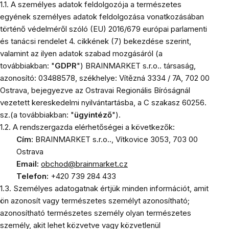
1.1. A személyes adatok feldolgozója a természetes
egyének személyes adatok feldolgozása vonatkozásában
történő védelméről szóló (EU) 2016/679 európai parlamenti
és tanácsi rendelet 4. cikkének (7) bekezdése szerint,
valamint az ilyen adatok szabad mozgásáról (a
továbbiakban: "
GDPR
") BRAINMARKET s.r.o.. társaság,
azonosító: 03488578, székhelye: Vítězná 3334 / 7A, 702 00
Ostrava, bejegyezve az Ostravai Regionális Bíróságnál
vezetett kereskedelmi nyilvántartásba, a C szakasz 60256.
sz.(a továbbiakban: "
ügyintéző
").
1.2. A rendszergazda elérhetőségei a következők:
Cím:
BRAINMARKET s.r.o.., Vítkovice 3053, 703 00
Ostrava
Email:
obchod@brainmarket.cz
Telefon:
+420 739 284 433
1.3. Személyes adatogatnak értjük minden információt, amit
ön azonosít vagy természetes személyt azonosítható;
azonosítható természetes személy olyan természetes
személy, akit lehet közvetve vagy közvetlenül