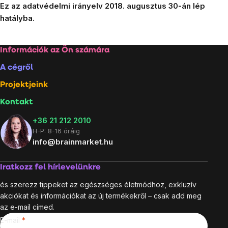
Ez az adatvédelmi irányelv 2018. augusztus 30-án lép
hatályba.
Lábléc
Információk az Ön számára
A cégről
Projektjeink
Kontakt
+36 21 212 2010
H-P: 8-16 óráig
info@brainmarket.hu
Iratkozz fel hírlevelünkre
és szerezz tippeket az egészséges életmódhoz, exkluzív
akciókat és információkat az új termékekről – csak add meg
az e-mail címed.
E-mail