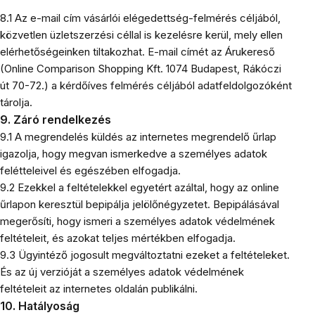
8.1 Az e-mail cím vásárlói elégedettség-felmérés céljából,
közvetlen üzletszerzési céllal is kezelésre kerül, mely ellen
elérhetőségeinken tiltakozhat. E-mail címét az Árukereső
(Online Comparison Shopping Kft. 1074 Budapest, Rákóczi
út 70-72.) a kérdőíves felmérés céljából adatfeldolgozóként
tárolja.
9. Záró rendelkezés
9.1 A megrendelés küldés az internetes megrendelő űrlap
igazolja, hogy megvan ismerkedve a személyes adatok
felétteleivel és egészében elfogadja.
9.2 Ezekkel a feltételekkel egyetért azáltal, hogy az online
űrlapon keresztül bepipálja jelölőnégyzetet. Bepipálásával
megerősíti, hogy ismeri a személyes adatok védelmének
feltételeit, és azokat teljes mértékben elfogadja.
9.3 Ügyintéző jogosult megváltoztatni ezeket a feltételeket.
És az új verzióját a személyes adatok védelmének
feltételeit az internetes oldalán publikálni.
10. Hatályoság