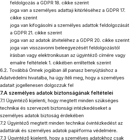
feldolgozás a GDPR 18. cikke szerint
joga van a személyes adattaji kitörléséhez a GDPR 17.
cikke szerint
joga van kifogásolni a személyes adattok feldolgozását
a GDPR 21. cikke szerint
joga van az adatok átviteléhez a GDPR 20. cikke szerint
joga van visszavonni beleegyezését feldolgozástól
írásban vagy elektronikusan az ügyintéző címére vagy
emailre feltételek 1. cikkében említettek szerint
6.2. Továbbá Önnek jogában áll panasz benyújtáshoz a
Adatvédelmi hivatalba, ha úgy ítéli meg, hogy a személyes
adatait jogellenesen dolgozzuk fel
7.A személyes adatok biztonságának feltételei
7.1 Ügyintéző kijelenti, hogy megtett minden szükséges
technikai és szervezeti biztonsági intézkedéseket a
személyes adatok biztoság érdekében
7.2 Ügyintéző megtett minden technikai óvintézkedést az
adattárak és személyes adatok papírforma védelmére.
7.3 Ügyintéző kijelenti, hogy a személyes adatokhoz csak