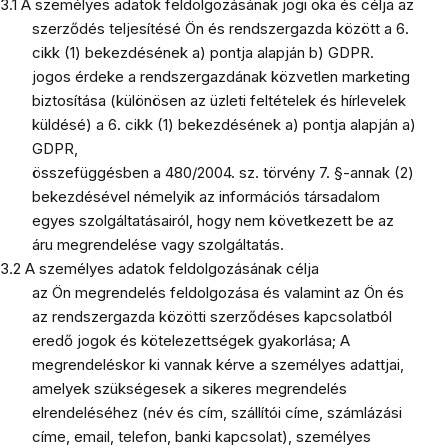
3.1 A személyes adatok feldolgozásának jogi oka és célja az
szerződés teljesítésé Ön és rendszergazda között a 6.
cikk (1) bekezdésének a) pontja alapján b) GDPR.
jogos érdeke a rendszergazdának közvetlen marketing
biztosítása (különösen az üzleti feltételek és hírlevelek
küldésé) a 6. cikk (1) bekezdésének a) pontja alapján a)
GDPR,
összefüggésben a 480/2004. sz. törvény 7. §-annak (2)
bekezdésével némelyik az információs társadalom
egyes szolgáltatásairól, hogy nem következett be az
áru megrendelése vagy szolgáltatás.
3.2 A személyes adatok feldolgozásának célja
az Ön megrendelés feldolgozása és valamint az Ön és
az rendszergazda közötti szerződéses kapcsolatból
eredő jogok és kötelezettségek gyakorlása; A
megrendeléskor ki vannak kérve a személyes adattjai,
amelyek szükségesek a sikeres megrendelés
elrendeléséhez (név és cím, szállítói címe, számlázási
címe, email, telefon, banki kapcsolat), személyes