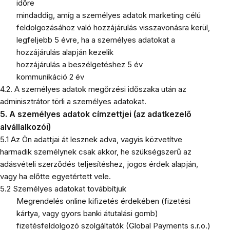
időre
mindaddig, amíg a személyes adatok marketing célú
feldolgozásához való hozzájárulás visszavonásra kerül,
legfeljebb 5 évre, ha a személyes adatokat a
hozzájárulás alapján kezelik
hozzájárulás a beszélgetéshez 5 év
kommunikáció 2 év
4.2. A személyes adatok megőrzési időszaka után az
adminisztrátor törli a személyes adatokat.
5. A személyes adatok címzettjei (az adatkezelő
alvállalkozói)
5.1 Az Ön adattjai át lesznek adva, vagyis közvetítve
harmadik személynek csak akkor, he szükségszerű az
adásvételi szerződés teljesítéshez, jogos érdek alapján,
vagy ha előtte egyetértett vele.
5.2 Személyes adatokat továbbítjuk
Megrendelés online kifizetés érdekében (fizetési
kártya, vagy gyors banki átutalási gomb)
fizetésfeldolgozó szolgáltatók (Global Payments s.r.o.)