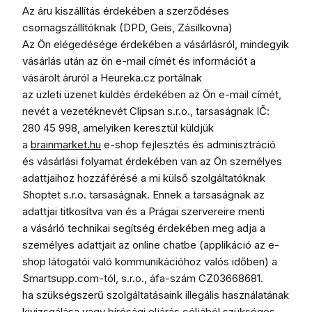
Az áru kiszállítás érdekében a szerződéses
csomagszállítóknak (DPD, Geis, Zásilkovna)
Az Ön elégedésége érdekében a vásárlásról, mindegyik
vásárlás után az ön e-mail címét és információt a
vásárolt áruról a Heureka.cz portálnak
az üzleti üzenet küldés érdekében az Ön e-mail címét,
nevét a vezetéknevét Clipsan s.r.o., tarsaságnak IČ:
280 45 998, amelyiken keresztül küldjük
a
brainmarket.hu
e-shop fejlesztés és adminisztráció
és vásárlási folyamat érdekében van az Ön személyes
adattjaihoz hozzáférésé a mi külső szolgáltatóknak
Shoptet s.r.o. tarsaságnak. Ennek a tarsaságnak az
adattjai titkosítva van és a Prágai szervereire menti
a vásárló technikai segítség érdekében meg adja a
személyes adattjait az online chatbe (applikáció az e-
shop látogatói való kommunikációhoz valós időben) a
Smartsupp.com-tól, s.r.o., áfa-szám CZ03668681.
ha szükségszerű szolgáltatásaink illegális használatának
kivizsgálása vagy bírósági eljárás céljából szükséges,