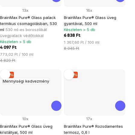
13x
16x
BrainMax Pure® Glass palack
BrainMax Pure® Glass üveg
termikus csomagolásban, 530
gyantával, 500 ml
ml
530 ml-es boroszilikát
Készleten > 5 db
üvegpalack védőtokkal
6 838 Ft
Készleten > 5 db
Egységár:
1 367,60 Ft / 100 ml
4 097 Ft
8 045 Ft
Egységár:
773,02 Ft / 100 ml
4 820 Ft
–15 %
–15 %
Mennyiségi kedvezmény
10x
17x
BrainMax Pure® Glass üveg
BrainMax Pure® Rozsdamentes
kristállyal, 500 ml
termosz, 0,6 l