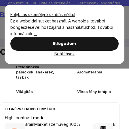
Ugrás
Több mint 200 000 hiteles értékelés
Termékeink laboratóriumban 
a
Kosár
Folytatás személyre szabás nélkül
fő
Ez a weboldal sütiket használ. A weboldal további
tartalomhoz
böngészésével hozzájárul a használatukhoz. További
információk
itt
.
Otthon
Elfogadom
Otthon
Beállítások
Ételdobozok,
palackok, shakerek,
Aromaterápia
táskák
Világitás
Vörös fény terápia
LEGNÉPSZERŰBB TERMÉKEK
High-contrast mode
BrainMarket szemüveg 100%
BrainMa