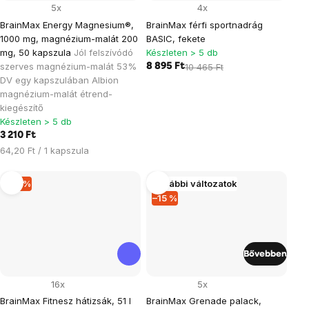
5x
4x
BrainMax Energy Magnesium®,
BrainMax férfi sportnadrág
1000 mg, magnézium-malát 200
BASIC, fekete
mg, 50 kapszula
Jól felszívódó
Készleten > 5 db
szerves magnézium-malát 53%
8 895 Ft
10 465 Ft
DV egy kapszulában Albion
magnézium-malát étrend-
kiegészítő
Készleten > 5 db
3 210 Ft
Egységár:
64,20 Ft / 1 kapszula
–15 %
További változatok
–15 %
Bővebben
16x
5x
BrainMax Fitnesz hátizsák, 51 l
BrainMax Grenade palack,