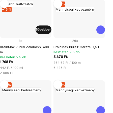
További változatok
–15 %
–15 %
Mennyiségi kedvezmény
Bővebben
8x
26x
BrainMax Pure® calabash, 400
BrainMax Pure® Carafe, 1,5 l
ml
Készleten > 5 db
Készleten > 5 db
5 470 Ft
1 768 Ft
Egységár:
364,67 Ft / 100 ml
Egységár:
442 Ft / 100 ml
6 435 Ft
2 080 Ft
–15 %
–15 %
Mennyiségi kedvezmény
Mennyiségi kedvezmény