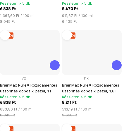
Készleten > 5 db
Készleten > 5 db
6 838 Ft
5 470 Ft
Egységár:
Egységár:
1 367,60 Ft / 100 ml
911,67 Ft / 100 ml
8 045 Ft
6 435 Ft
–15 %
–15 %
7x
11x
BrainMax Pure® Rozsdamentes
BrainMax Pure® Rozsdamentes
uzsonnás doboz klipszel, 1 l
uzsonnás doboz klipszel, 1,6 l
Készleten > 5 db
Készleten > 5 db
6 838 Ft
8 211 Ft
Egységár:
Egységár:
683,80 Ft / 100 ml
513,19 Ft / 100 ml
8 045 Ft
9 660 Ft
–15 %
–15 %