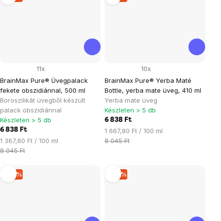
11x
10x
BrainMax Pure® Üvegpalack
BrainMax Pure® Yerba Maté
fekete obszidiánnal, 500 ml
Bottle, yerba mate üveg, 410 ml
Boroszilikát üvegből készült
Yerba mate üveg
palack obszidiánnal
Készleten > 5 db
Készleten > 5 db
6 838 Ft
6 838 Ft
Egységár:
1 667,80 Ft / 100 ml
Egységár:
1 367,60 Ft / 100 ml
8 045 Ft
8 045 Ft
–15 %
–15 %