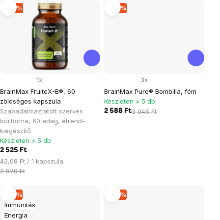
–14 %
–15 %
1x
3x
BrainMax FruiteX-B®, 60
BrainMax Pure® Bombilla, fém
zöldséges kapszula
Készleten > 5 db
Szabadalmaztatott szerves
2 588 Ft
3 045 Ft
bórforma, 60 adag, étrend-
kiegészítő
Készleten > 5 db
2 525 Ft
Egységár:
42,08 Ft / 1 kapszula
2 970 Ft
–15 %
–15 %
Immunitás
Energia