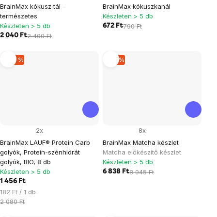
BrainMax kókusz tál -
BrainMax kókuszkanál
természetes
Készleten > 5 db
Készleten > 5 db
672 Ft
790 Ft
2 040 Ft
2 400 Ft
–30 %
–15 %
2x
8x
BrainMax LAUF® Protein Carb
BrainMax Matcha készlet
golyók, Protein-szénhidrát
Matcha előkészítő készlet
golyók, BIO, 8 db
Készleten > 5 db
Készleten > 5 db
6 838 Ft
8 045 Ft
1 456 Ft
Egységár:
182 Ft / 1 db
2 080 Ft