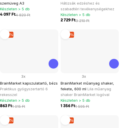
szemüveg A3
Hátizsák edzéshez és
Készleten > 5 db
szabadtéri tevékenységekhez
Készleten > 5 db
4 097 Ft
4 820 Ft
2 729 Ft
3 210 Ft
–14 %
–14 %
3x
3x
BrainMarket kapszulatartó, bézs
BrainMarket műanyag shaker,
Praktikus gyógyszertartó 6
fekete, 600 ml
Lila műanyag
rekesszel
shaker BrainMarket logóval
Készleten > 5 db
Készleten > 5 db
863 Ft
1 015 Ft
1 356 Ft
1 595 Ft
–14 %
–15 %