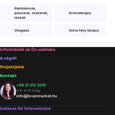
Ételdobozok,
palackok, shakerek,
Aromaterápia
táskák
Világitás
Vörös fény terápia
Lábléc
Információk az Ön számára
A cégről
Projektjeink
Kontakt
+36 21 212 2010
H-P: 8-16 óráig
info@brainmarket.hu
Iratkozz fel hírlevelünkre