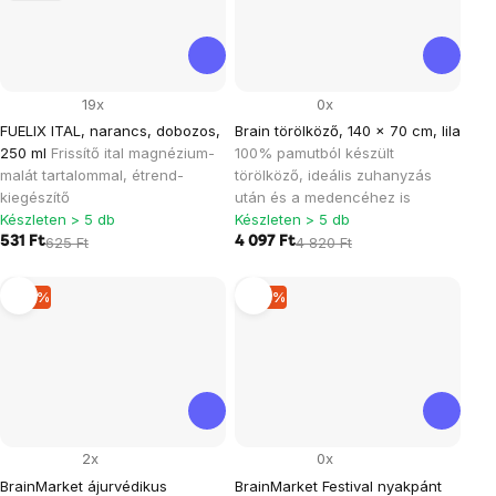
19x
0x
FUELIX ITAL, narancs, dobozos,
Brain törölköző, 140 × 70 cm, lila
250 ml
Frissítő ital magnézium-
100% pamutból készült
malát tartalommal, étrend-
törölköző, ideális zuhanyzás
kiegészítő
után és a medencéhez is
Készleten > 5 db
Készleten > 5 db
531 Ft
625 Ft
4 097 Ft
4 820 Ft
–15 %
–14 %
2x
0x
BrainMarket ájurvédikus
BrainMarket Festival nyakpánt