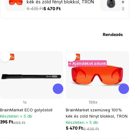
kék és zöld fényt blokkol, TRON
ml
6 435 Ft
2 080 F
5 470 Ft
Rendezés
Termékek
–15 %
–15 %
+ Ajándékot adunk
listája
1x
199x
BrainMarket ECO golyóstoll
BrainMarket szemüveg 100%
Készleten > 5 db
kék és zöld fényt blokkol, TRON
Készleten > 5 db
395 Ft
465 Ft
5 470 Ft
6 435 Ft