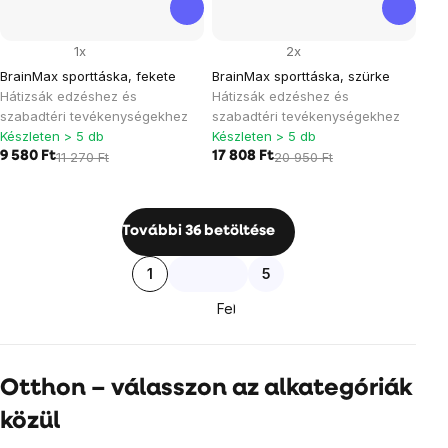
1x
2x
BrainMax sporttáska, fekete
BrainMax sporttáska, szürke
Hátizsák edzéshez és
Hátizsák edzéshez és
szabadtéri tevékenységekhez
szabadtéri tevékenységekhez
Készleten > 5 db
Készleten > 5 db
9 580 Ft
11 270 Ft
17 808 Ft
20 950 Ft
Listairányítás
További 36 betöltése
elemei
Lapozás
1
5
Fel
Otthon – válasszon az alkategóriák
közül