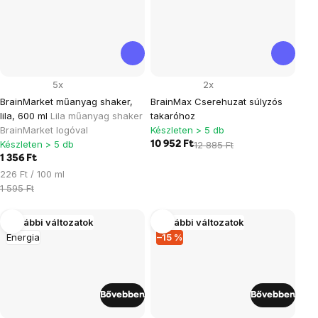
5x
2x
BrainMarket műanyag shaker,
BrainMax Cserehuzat súlyzós
lila, 600 ml
Lila műanyag shaker
takaróhoz
BrainMarket logóval
Készleten > 5 db
Készleten > 5 db
10 952 Ft
12 885 Ft
1 356 Ft
Egységár:
226 Ft / 100 ml
1 595 Ft
További változatok
További változatok
Energia
–15 %
Bővebben
Bővebben