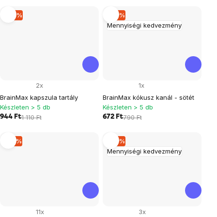
–14 %
–14 %
Mennyiségi kedvezmény
2x
1x
BrainMax kapszula tartály
BrainMax kókusz kanál - sötét
Készleten > 5 db
Készleten > 5 db
944 Ft
1 110 Ft
672 Ft
790 Ft
–15 %
–14 %
Mennyiségi kedvezmény
11x
3x