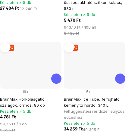
Készleten > 5 db
összecsukható szilikon kulacs,
580 ml
27 404 Ft
32 240 Ft
Készleten > 5 db
5 470 Ft
Egységár:
943,10 Ft / 100 ml
6 435 Ft
–15 %
–15 %
16x
5x
BrainMax Horkolásgátló
BrainMax Ice Tube, felfújható
szalagok, orrhoz, 80 db
keményítő hordó, 340 L
Készleten > 5 db
Felfüggesztési rendszer súlyzós
edzéshez
4 781 Ft
Készleten > 5 db
Egységár:
59,76 Ft / 1 db
34 259 Ft
40 305 Ft
5 625 Ft