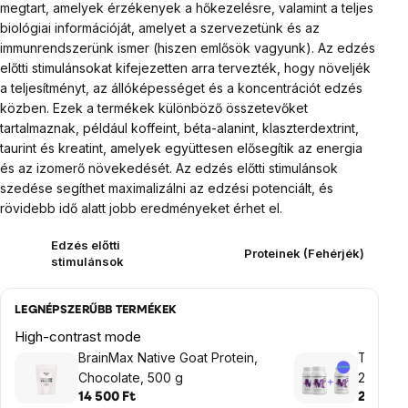
megtart, amelyek érzékenyek a hőkezelésre, valamint a teljes
biológiai információját, amelyet a szervezetünk és az
immunrendszerünk ismer (hiszen emlősök vagyunk).
Az edzés
előtti stimulánsokat kifejezetten arra tervezték, hogy növeljék
a teljesítményt, az állóképességet és a koncentrációt edzés
közben. Ezek a termékek különböző összetevőket
tartalmaznak, például koffeint, béta-alanint, klaszterdextrint,
taurint és kreatint, amelyek együttesen elősegítik az energia
és az izomerő növekedését. Az edzés előtti stimulánsok
szedése segíthet maximalizálni az edzési potenciált, és
rövidebb idő alatt jobb eredményeket érhet el.
Edzés előtti
Proteinek (Fehérjék)
stimulánsok
LEGNÉPSZERŰBB TERMÉKEK
High-contrast mode
BrainMax Native Goat Protein,
Teljesí
Chocolate, 500 g
2+1 ING
14 500 Ft
28 980 