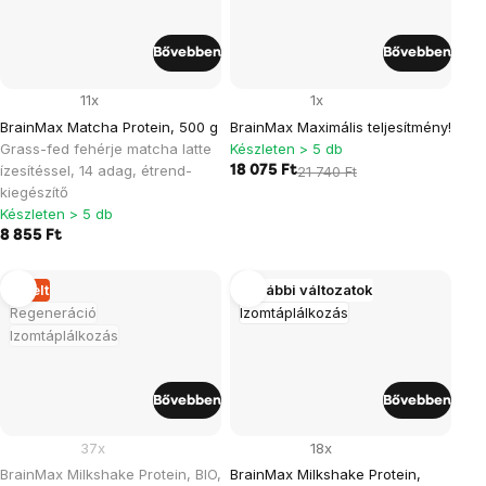
Bővebben
Bővebben
11x
1x
BrainMax Matcha Protein, 500 g
BrainMax Maximális teljesítmény!
Grass-fed fehérje matcha latte
Készleten > 5 db
ízesítéssel, 14 adag, étrend-
18 075 Ft
21 740 Ft
kiegészítő
Készleten > 5 db
8 855 Ft
Elkelt
További változatok
Regeneráció
Izomtáplálkozás
Izomtáplálkozás
Bővebben
Bővebben
37x
18x
BrainMax Milkshake Protein, BIO,
BrainMax Milkshake Protein,