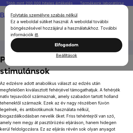
Ugrás
Több mint 200 000 hiteles értékelés
Termékeink laboratóriumban 
a
Kosár
Folytatás személyre szabás nélkül
fő
Ez a weboldal sütiket használ. A weboldal további
tartalomhoz
böngészésével hozzájárul a használatukhoz. További
információk
itt
.
BrainMax®
BrainMax táplálékkiegészítők
Proteinok és
Elfogadom
edzés előtti stimulánsok
Beállítások
Proteinok és edzés előtti
stimulánsok
Az edzésre adott anabolikus választ az edzés után
megfelelően kiválasztott fehérjével támogathatjuk. A fehérjék
natív tejsavóból származnak, amely szabadon tartott holland
tehenektől származik. Ezek az év nagy részében füvön
legelnek, és antibiotikumok használata nélkül,
biogazdálkodásban nevelik őket. Friss tehéntejről van szó,
amely nem megy át pasztőrözési eljáráson, hanem hidegen
kerül feldolgozásra. Ez az eljárás révén sok olyan anyagot