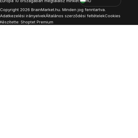
Európa 10 országában megtalálsz minket:
HU
Copyright
2026
BrainMarket.hu. Minden jog fenntartva.
Adatkezelési irányelvek
Általános szerződési feltételek
Cookies
Készítette: Shoptet Premium