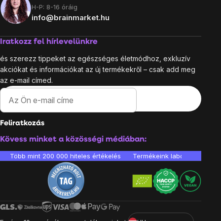
H-P: 8-16 óráig
info@brainmarket.hu
Iratkozz fel hírlevelünkre
és szerezz tippeket az egészséges életmódhoz, exkluzív
akciókat és információkat az új termékekről – csak add meg
az e-mail címed.
Feliratkozás
Kövess minket a közösségi médiában:
Több mint 200 000 hiteles értékelés
Termékeink laboratóriumban 