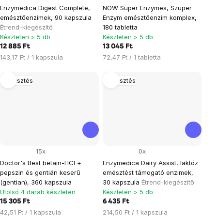
Enzymedica Digest Complete,
NOW Super Enzymes, Szuper
emésztőenzimek, 90 kapszula
Enzym emésztőenzim komplex,
Étrend-kiegészítő
180 tabletta
Készleten > 5 db
Készleten > 5 db
12 885 Ft
13 045 Ft
Egységár:
Egységár:
143,17 Ft / 1 kapszula
72,47 Ft / 1 tabletta
Emésztés
Emésztés
15x
0x
Doctor's Best betain-HCl +
Enzymedica Dairy Assist, laktóz
pepszin és gentián keserű
emésztést támogató enzimek,
(gentian), 360 kapszula
30 kapszula
Étrend-kiegészítő
Utolsó 4 darab készleten
Készleten > 5 db
15 305 Ft
6 435 Ft
Egységár:
Egységár:
42,51 Ft / 1 kapszula
214,50 Ft / 1 kapszula