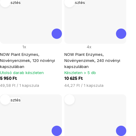
Emésztés
Emésztés
1x
4x
NOW Plant Enzymes,
NOW Plant Enzymes,
Növényenzimek, 120 növényi
Növényenzimek, 240 növényi
kapszulában
kapszulában
Utolsó darab készleten
Készleten > 5 db
5 950 Ft
10 625 Ft
Egységár:
Egységár:
49,58 Ft / 1 kapszula
44,27 Ft / 1 kapszula
Emésztés