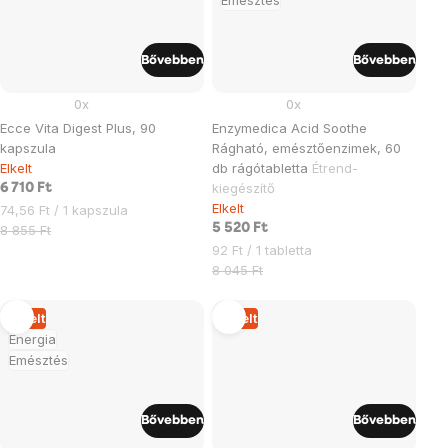
Emésztés
Bővebben
Bővebben
0x
0x
Ecce Vita Digest Plus, 90
Enzymedica Acid Soothe
kapszula
Rágható, emésztőenzimek, 60
Elkelt
db rágótabletta
Étrend-
kiegészítő
6 710 Ft
Elkelt
Egységár:
74,56 Ft / 1 kapszula
5 520 Ft
8 855 Ft
Egységár:
92 Ft / 1 tabletta
8 045 Ft
Elkelt
Elkelt
Energia
Emésztés
Bővebben
Bővebben