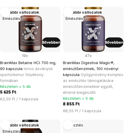
Termékek
További változatok
További változatok
Emésztés
Emésztés
listája
Bővebben
Bővebben
19x
47x
BrainMax Betaine HCl 700 mg,
BrainMax Digestive Magic®,
90 kapszula
Ionos ásványok
emésztőenzimek, 100 növényi
sportoláshoz folyékony
kapszula
Gyógynövény-komplex
formában
az emésztés támogatására
Készleten > 5 db
emésztőenzimekkel együtt,
étrend-kiegészítő
5 625 Ft
Készleten > 5 db
Egységár:
62,50 Ft / 1 kapszula
8 855 Ft
Egységár:
88,55 Ft / 1 kapszula
További változatok
Emésztés
Emésztés