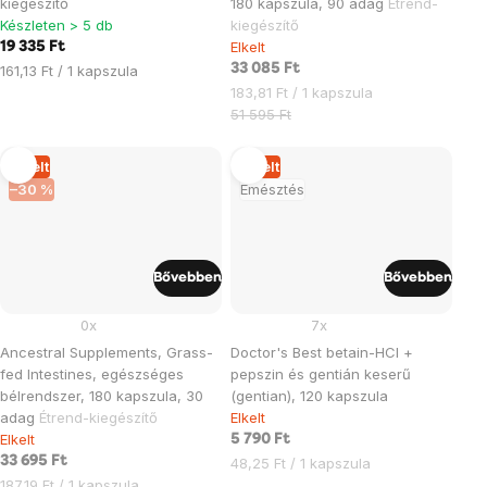
kiegészítő
180 kapszula, 90 adag
Étrend-
Készleten > 5 db
kiegészítő
Elkelt
19 335 Ft
Egységár:
33 085 Ft
161,13 Ft / 1 kapszula
Egységár:
183,81 Ft / 1 kapszula
51 595 Ft
Elkelt
Elkelt
–30 %
Emésztés
Bővebben
Bővebben
0x
7x
Ancestral Supplements, Grass-
Doctor's Best betain-HCl +
fed Intestines, egészséges
pepszin és gentián keserű
bélrendszer, 180 kapszula, 30
(gentian), 120 kapszula
adag
Étrend-kiegészítő
Elkelt
Elkelt
5 790 Ft
33 695 Ft
Egységár:
48,25 Ft / 1 kapszula
Egységár:
187,19 Ft / 1 kapszula