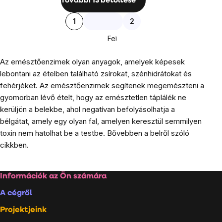
További 13 betöltése
elemei
Lapozás
1
2
Fel
Az emésztőenzimek olyan anyagok, amelyek képesek
lebontani az ételben található zsírokat, szénhidrátokat és
fehérjéket. Az emésztőenzimek segítenek megemészteni a
gyomorban lévő ételt, hogy az emésztetlen táplálék ne
kerüljön a belekbe, ahol negatívan befolyásolhatja a
bélgátat, amely egy olyan fal, amelyen keresztül semmilyen
toxin nem hatolhat be a testbe. Bővebben a belről szóló
cikkben.
Lábléc
Információk az Ön számára
A cégről
Projektjeink