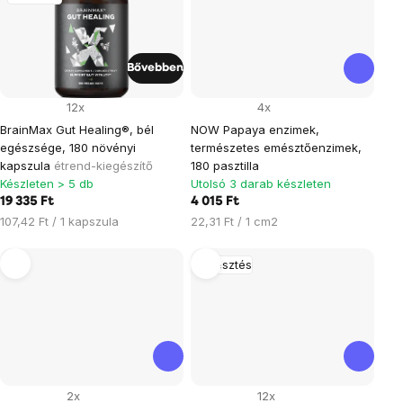
Bővebben
12x
4x
BrainMax Gut Healing®, bél
NOW Papaya enzimek,
egészsége, 180 növényi
természetes emésztőenzimek,
kapszula
étrend-kiegészítő
180 pasztilla
Készleten > 5 db
Utolsó 3 darab készleten
19 335 Ft
4 015 Ft
Egységár:
Egységár:
107,42 Ft / 1 kapszula
22,31 Ft / 1 cm2
Emésztés
2x
12x