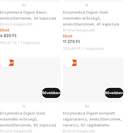
0x
1x
Enzymedica Digest Basic,
Enzymedica Digest Gold
emésztőenzimek, 30 kapszula
maximális erősségű,
Étrend-kiegészítő
emésztőenzimek, 45 kapszula
Elkelt
Étrend-kiegészítő
Elkelt
4 820 Ft
Egységár:
11 270 Ft
160,67 Ft / 1 kapszula
Egységár:
250,44 Ft / 1 kapszula
Elkelt
Elkelt
Bővebben
Bővebben
1x
0x
Enzymedica Digest Gold
Enzymedica Digest komplett
maximális erősségű,
rágónarancs, emésztőenzimek,
emésztőenzimek, 90 kapszula
narancs, 60 rágótabletta
Étrend-kiegészítő
Étrend-kiegészítő