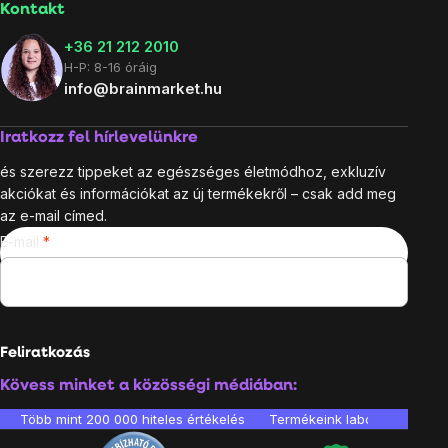
Kontakt
+36 21 212 2010
H-P: 8-16 óráig
info@brainmarket.hu
Iratkozz fel hírlevelünkre
és szerezz tippeket az egészséges életmódhoz, exkluzív
akciókat és információkat az új termékekről – csak add meg
az e-mail címed.
E-mail
Feliratkozás
Kövess minket a közösségi médiában:
Több mint 200 000 hiteles értékelés
Termékeink laboratóriumban 