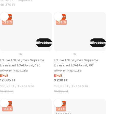
48 370 Ft
Elkelt
Elkelt
–28 %
–28 %
Bővebben
Bővebben
0x
0x
E3Live E3Enzymes Supreme
E3Live E3Enzymes Supreme
Enhanced E3AFA-val, 120
Enhanced E3AFA-val, 60
növényi kapszula
növényi kapszula
Elkelt
Elkelt
12 095 Ft
9 230 Ft
Egységár:
Egységár:
100,79 Ft / 1 kapszula
153,83 Ft / 1 kapszula
16 915 Ft
12 885 Ft
Elkelt
Elkelt
–24 %
–31 %