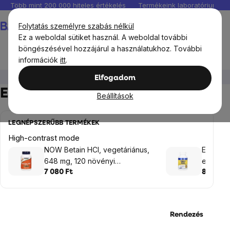
Ugrás
Több mint 200 000 hiteles értékelés
Termékeink laboratóriumban 
a
Kosár
Folytatás személyre szabás nélkül
fő
Ez a weboldal sütiket használ. A weboldal további
tartalomhoz
böngészésével hozzájárul a használatukhoz. További
információk
itt
.
Célok
Emésztés
Emésztési enzimek
Elfogadom
Emésztési enzimek
Beállítások
LEGNÉPSZERŰBB TERMÉKEK
High-contrast mode
NOW Betain HCl, vegetáriánus,
Enzymed
648 mg, 120 növényi
emésztő
kapszulában
7 080 Ft
8 045 F
Rendezés