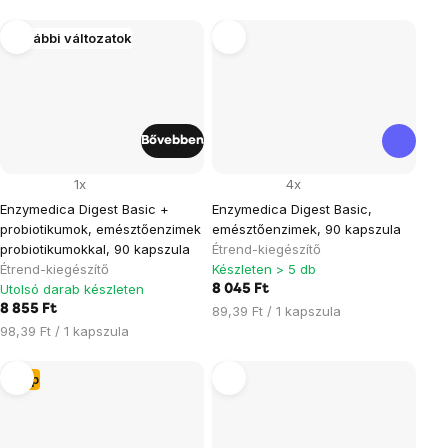
További változatok
Bővebben
1x
4x
Enzymedica Digest Basic +
Enzymedica Digest Basic,
probiotikumok, emésztőenzimek
emésztőenzimek, 90 kapszula
probiotikumokkal, 90 kapszula
Étrend-kiegészítő
Étrend-kiegészítő
Készleten > 5 db
Utolsó darab készleten
8 045 Ft
8 855 Ft
Egységár:
89,39 Ft / 1 kapszula
Egységár:
98,39 Ft / 1 kapszula
Tipp