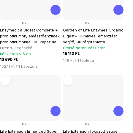
0x
0x
Enzymedica Digest Complete +
Garden of Life Enzymes Organic
probiotikumok, emésztőenzimek
Digest+ Gummies, emésztést
probiotikumokkal, 90 kapszula
segítő, 90 rágótabletta
Étrend-kiegészítő
Utolsó darab készleten
Készleten > 5 db
16 110 Ft
13 690 Ft
Egységár:
179 Ft / 1 tabletta
Egységár:
152,11 Ft / 1 kapszula
0x
0x
Life Extension Enhanced Super
Life Extension fokozott szuper