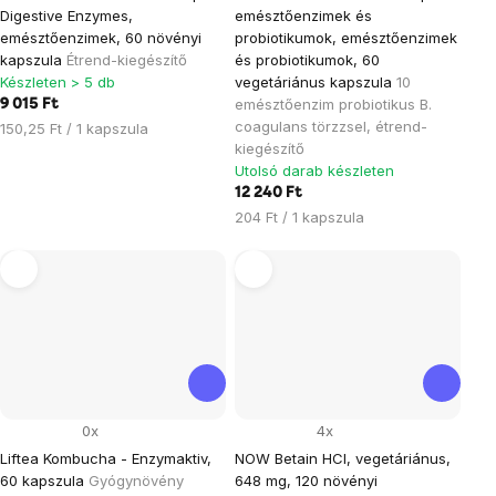
Digestive Enzymes,
emésztőenzimek és
emésztőenzimek, 60 növényi
probiotikumok, emésztőenzimek
kapszula
Étrend-kiegészítő
és probiotikumok, 60
Készleten > 5 db
vegetáriánus kapszula
10
emésztőenzim probiotikus B.
9 015 Ft
coagulans törzzsel, étrend-
Egységár:
150,25 Ft / 1 kapszula
kiegészítő
Utolsó darab készleten
12 240 Ft
Egységár:
204 Ft / 1 kapszula
0x
4x
Liftea Kombucha - Enzymaktiv,
NOW Betain HCl, vegetáriánus,
60 kapszula
Gyógynövény
648 mg, 120 növényi