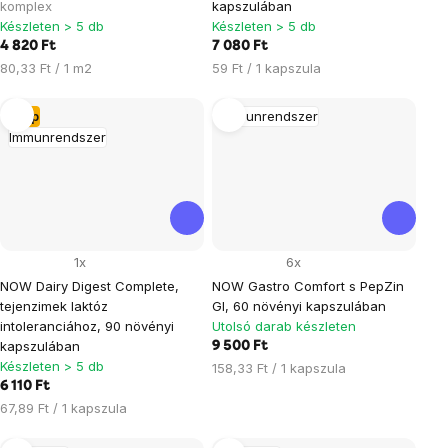
komplex
kapszulában
Készleten > 5 db
Készleten > 5 db
4 820 Ft
7 080 Ft
Egységár:
Egységár:
80,33 Ft / 1 m2
59 Ft / 1 kapszula
Tipp
Immunrendszer
Immunrendszer
1x
6x
NOW Dairy Digest Complete,
NOW Gastro Comfort s PepZin
tejenzimek laktóz
GI, 60 növényi kapszulában
intoleranciához, 90 növényi
Utolsó darab készleten
kapszulában
9 500 Ft
Készleten > 5 db
Egységár:
158,33 Ft / 1 kapszula
6 110 Ft
Egységár:
67,89 Ft / 1 kapszula