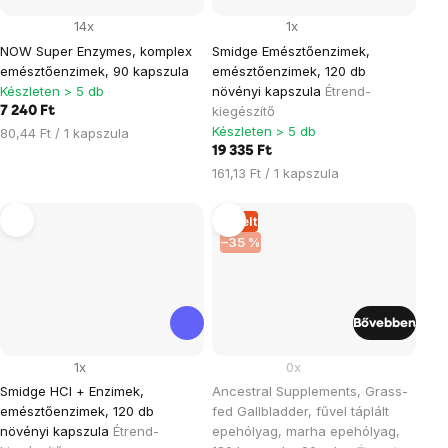
14x
1x
NOW Super Enzymes, komplex
Smidge Emésztőenzimek,
emésztőenzimek, 90 kapszula
emésztőenzimek, 120 db
Készleten > 5 db
növényi kapszula
Étrend-
kiegészítő
7 240 Ft
Készleten > 5 db
Egységár:
80,44 Ft / 1 kapszula
19 335 Ft
Egységár:
161,13 Ft / 1 kapszula
Elkelt
–35 %
Bővebben
1x
0x
Smidge HCl + Enzimek,
Ancestral Supplements, Grass-
emésztőenzimek, 120 db
fed Gallbladder, fűvel táplált
növényi kapszula
Étrend-
epehólyag, marha epehólyag,