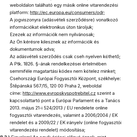
weboldalon található egy másik online vitarendezési
platform:
http://ec.europa.eu/consumers/odr;
A jogviszonyra (adásvételi szerződésre) vonatkozó
információkat elektronikus úton tároljuk;
Ezezek az információk nem nyilvánosak;
Az Ön kérésre kilesznek az információk és
dokumentumok adva;
Az adásvételi szerződés csak cseh nyelven köthető;
A Ptk. 1826. §-ának rendelkezései értelmében
semmiféle magatartási kódex nem kötelez minket;
Csehországi Európai Fogyasztói Központ, székhelye:
Štěpánská 567/15, 120 00 Praha 2, weboldal
címe:
http://www.evropskyspotrebitel.cz
szerint a
kapcsolattartó pont a Európai Parlament és a Tanács
2013. május 21-i 524/2013 / EU rendelete online
fogyasztói vitarendezés, valamint a 2006/2004 / EK
rendelet és a 2009/22 / EK irányelv (online fogyasztói
vitarendezési rendelet) módosítása;