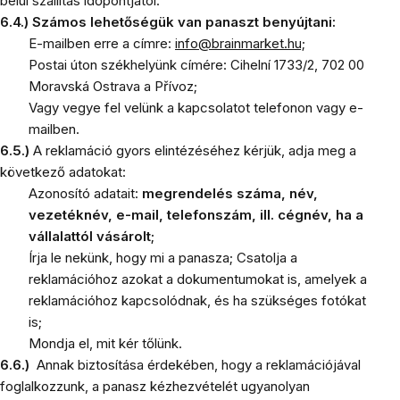
belül szállítás időpontjától.
6.4.)
Számos lehetőségük van panaszt benyújtani:
E-mailben erre a címre:
info@brainmarket.hu;
Postai úton székhelyünk címére: Cihelní 1733/2, 702 00
Moravská Ostrava a Přívoz;
Vagy vegye fel velünk a kapcsolatot telefonon vagy e-
mailben.
6.5.)
A reklamáció gyors elintézéséhez kérjük, adja meg a
következő adatokat:
Azonosító adatait:
megrendelés száma, név,
vezetéknév, e-mail, telefonszám, ill. cégnév, ha a
vállalattól vásárolt;
Írja le nekünk, hogy mi a panasza; Csatolja a
reklamációhoz azokat a dokumentumokat is, amelyek a
reklamációhoz kapcsolódnak, és ha szükséges fotókat
is;
Mondja el, mit kér tőlünk.
6.6.)
Annak biztosítása érdekében, hogy a reklamációjával
foglalkozzunk, a panasz kézhezvételét ugyanolyan