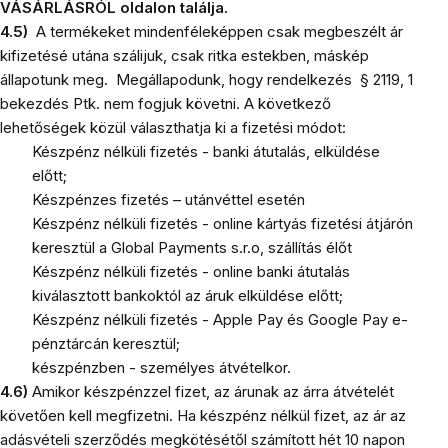
VÁSÁRLÁSRÓL oldalon találja.
4.5)
A termékeket mindenféleképpen csak megbeszélt ár
kifizetésé utána szálijuk, csak ritka estekben, máskép
állapotunk meg. Megállapodunk, hogy rendelkezés § 2119, 1
bekezdés Ptk. nem fogjuk követni. A következő
lehetőségek közül választhatja ki a fizetési módot:
Készpénz nélküli fizetés - banki átutalás, elküldése
előtt;
Készpénzes fizetés – utánvéttel esetén
Készpénz nélküli fizetés - online kártyás fizetési átjárón
keresztül a Global Payments s.r.o, szállítás élőt
Készpénz nélküli fizetés - online banki átutalás
kiválasztott bankoktól az áruk elküldése előtt;
Készpénz nélküli fizetés - Apple Pay és Google Pay e-
pénztárcán keresztül;
készpénzben - személyes átvételkor.
4.6)
Amikor készpénzzel fizet, az árunak az árra átvételét
követően kell megfizetni. Ha készpénz nélkül fizet, az ár az
adásvételi szerződés megkötésétől számított hét 10 napon