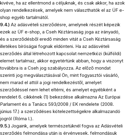
kivéve, ha az ellentmond a céljuknak, és csak akkor, ha azok
olyan rendelkezések, amelyek nem választhatók el az ÜF e-
shop egyéb tartalmától.
9.4.)
Az adásvételi szerződésre, amelynek részét képezik
ezek az ÜF e-shop, a Cseh Köztársaság joga az irányadó,
és a szerződésből eredő minden vitát a Cseh Köztársaság
illetékes bíróságai fognak eldönteni. Ha az adásvételi
szerződés által létrehozott kapcsolat nemzetközi (külföldi)
elemet tartalmaz, akkor egyetértünk abban, hogy a viszonyt
továbbra is a Cseh jog szabályozza. Az előző mondat
szerinti jog megválasztásával Ön, mint fogyasztói vásárló,
nem marad el attól a jogi rendelkezéstől, amelyet
szerződéssel nem lehet eltérni, és amelyet egyébként a
rendelet 6. cikkének (1) bekezdése alkalmazna Az Európai
Parlament és a Tanács 593/2008 / EK rendelete (2008.
június 17.) a szerződéses kötelezettségekre alkalmazandó
jogról (Róma I.).
9.5.)
Jogaink, amelyek természetüknél fogva az Adásvételi
szerződés felmondása után is érvényesek, felmondásuk