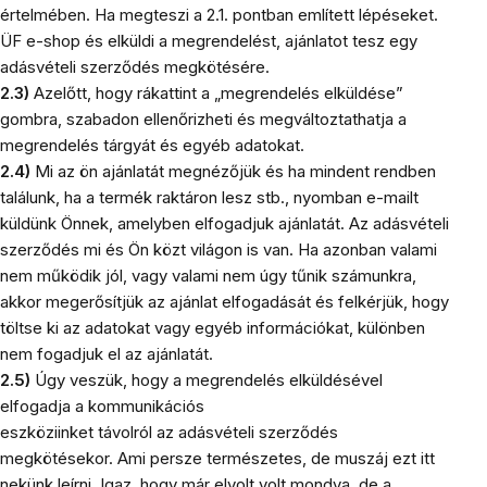
értelmében. Ha megteszi a 2.1. pontban említett lépéseket.
ÜF e-shop és elküldi a megrendelést, ajánlatot tesz egy
adásvételi szerződés megkötésére.
2.3)
Azelőtt, hogy rákattint a „megrendelés elküldése”
gombra, szabadon ellenőrizheti és megváltoztathatja a
megrendelés tárgyát és egyéb adatokat.
2.4)
Mi az ön ajánlatát megnézőjük és ha mindent rendben
találunk, ha a termék raktáron lesz stb., nyomban e-mailt
küldünk Önnek, amelyben elfogadjuk ajánlatát. Az adásvételi
szerződés mi és Ön közt világon is van. Ha azonban valami
nem működik jól, vagy valami nem úgy tűnik számunkra,
akkor megerősítjük az ajánlat elfogadását és felkérjük, hogy
töltse ki az adatokat vagy egyéb információkat, különben
nem fogadjuk el az ajánlatát.
2.5)
Úgy veszük, hogy a megrendelés elküldésével
elfogadja a kommunikációs
eszköziinket távolról az adásvételi szerződés
megkötésekor. Ami persze természetes, de muszáj ezt itt
nekünk leírni. Igaz, hogy már elvolt volt mondva, de a