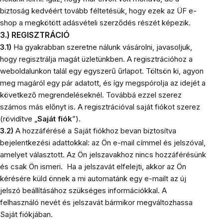
biztoság kedvéért tovább féltetésük, hogy ezek az ÜF e-
shop a megkötött adásvételi szerződés részét képezik.
3.) REGISZTRÁCIÓ
3.1)
Ha gyakrabban szeretne nálunk vásárolni, javasoljuk,
hogy regisztrálja magát üzletünkben. A regisztrációhoz a
weboldalunkon talál egy egyszerű űrlapot. Töltsön ki, agyon
meg magáról egy pár adatott, és így megspórolja az idejét a
következő megrendeléseknél. Továbbá ezzel szerez
számos más előnyt is. A regisztrációval saját fiókot szerez
(rövidítve „
Saját fiók
”).
3.2)
A hozzáférésé a Saját fiókhoz bevan biztosítva
bejelentkezési adattokkal: az Ön e-mail címmel és jelszóval,
amelyet választott. Az Ön jelszavakhoz nincs hozzáférésünk
és csak Ön ismeri. Ha a jelszavát elfelejti, akkor az Ön
kérésére küld önnek a mi automatánk egy e-mailt az új
jelszó beállításához szükséges információkkal. A
felhasználó nevét és jelszavát bármikor megváltozhassa
Saját fiókjában.