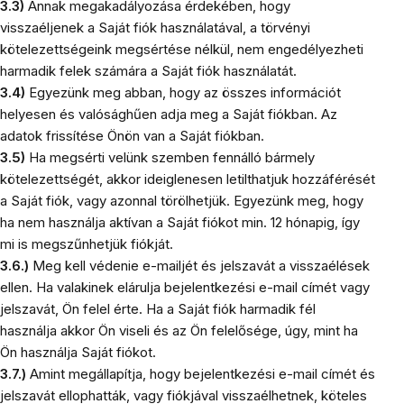
3.3)
Annak megakadályozása érdekében, hogy
visszaéljenek a Saját fiók használatával, a törvényi
kötelezettségeink megsértése nélkül, nem engedélyezheti
harmadik felek számára a Saját fiók használatát.
3.4)
Egyezünk meg abban, hogy az összes információt
helyesen és valósághűen adja meg a Saját fiókban. Az
adatok frissítése Önön van a Saját fiókban.
3.5)
Ha megsérti velünk szemben fennálló bármely
kötelezettségét, akkor ideiglenesen letilthatjuk hozzáférését
a Saját fiók, vagy azonnal törölhetjük. Egyezünk meg, hogy
ha nem használja aktívan a Saját fiókot min. 12 hónapig, így
mi is megszűnhetjük fiókját.
3.6.)
Meg kell védenie e-mailjét és jelszavát a visszaélések
ellen. Ha valakinek elárulja bejelentkezési e-mail címét vagy
jelszavát, Ön felel érte. Ha a Saját fiók harmadik fél
használja akkor Ön viseli és az Ön felelősége, úgy, mint ha
Ön használja Saját fiókot.
3.7.)
Amint megállapítja, hogy bejelentkezési e-mail címét és
jelszavát ellophatták, vagy fiókjával visszaélhetnek, köteles