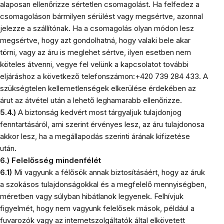
alaposan ellenőrizze sértetlen csomagolást. Ha felfedez a
csomagoláson bármilyen sérülést vagy megsértve, azonnal
jelezze a szállítónak. Ha a csomagolás olyan módon lesz
megsértve, hogy azt gondolhatná, hogy valaki bele akar
törni, vagy az áru is meglehet sértve, ilyen esetben nem
köteles átvenni, vegye fel velünk a kapcsolatot további
eljáráshoz a következő telefonszámon:
+420 739 284 433
. A
szükségtelen kellemetlenségek elkerülése érdekében az
árut az átvétel után a lehető leghamarabb ellenőrizze.
5.4.)
A biztonság kedvért most tárgyaljuk tulajdonjog
fenntartásáról, ami szerint érvényes lesz, az áru tulajdonosa
akkor lesz, ha a megállapodás szerinti árának kifizetése
után.
6.) Felelősség mindenfélét
6.1)
Mi vagyunk a félősök annak biztosításáért, hogy az áruk
a szokásos tulajdonságokkal és a megfelelő mennyiségben,
méretben vagy súlyban hibátlanok legyenek. Felhívjuk
figyelmét, hogy nem vagyunk felelősek mások, például a
fuvarozók vagy az internetszolgáltatók által elkövetett