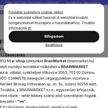
Ugrás
Több mint 200 000 hiteles értékelés
Termékeink laboratóriumban 
a
Kosár
Folytatás személyre szabás nélkül
fő
Ez a weboldal sütiket használ. A weboldal további
tartalomhoz
böngészésével hozzájárul a használatukhoz. További
információk
itt
.
Felhasználási feltételek
Elfogadom
Felhasználási feltételek
Beállítások
Felhasználási feltételek
1.) Bevezetés
1.1.)
Mi
e-shop
üzletünket
BrainMarket
(brainmarket.hu)
első osztályú termékkel működteti a
BRAINMARKET
s.r.o.
vállalat, székhellyel Vítkovice 3053, 703 00 Ostrava
IČO: 03488578, bejegyzet cégjegyzékben vezetve a
Kerületi Bíróság Ostravaban sp. zn. Sz. (szám) 60256 alatt.
Továbbá, a BRAINMARKET s.r.o.. egyszerűen kifejezzük,
mint rólunk - tehát többes számú első személyben fogunk
beszélni -
"mi".
1.2.)
Ha bármit, tényleg bármit, rendel a mi web