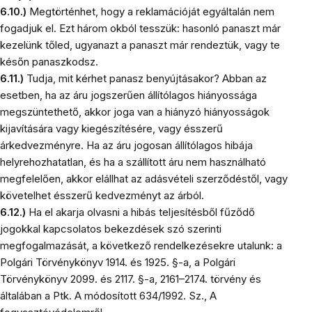
6.10.)
Megtörténhet, hogy a reklamációját egyáltalán nem
fogadjuk el. Ezt három okból tesszük: hasonló panaszt már
kezelünk tőled, ugyanazt a panaszt már rendeztük, vagy te
későn panaszkodsz.
6.11.)
Tudja, mit kérhet panasz benyújtásakor? Abban az
esetben, ha az áru jogszerűen állítólagos hiányossága
megszüntethető, akkor joga van a hiányzó hiányosságok
kijavítására vagy kiegészítésére, vagy ésszerű
árkedvezményre. Ha az áru jogosan állítólagos hibája
helyrehozhatatlan, és ha a szállított áru nem használható
megfelelően, akkor elállhat az adásvételi szerződéstől, vagy
követelhet ésszerű kedvezményt az árból.
6.12.)
Ha el akarja olvasni a hibás teljesítésből fűződő
jogokkal kapcsolatos bekezdések szó szerinti
megfogalmazását, a következő rendelkezésekre utalunk: a
Polgári Törvénykönyv 1914. és 1925. §-a, a Polgári
Törvénykönyv 2099. és 2117. §-a, 2161–2174. törvény és
általában a Ptk. A módosított 634/1992. Sz., A