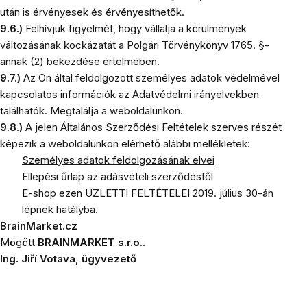
után is érvényesek és érvényesíthetők.
9.6.)
Felhívjuk figyelmét, hogy vállalja a körülmények
változásának kockázatát a Polgári Törvénykönyv 1765. §-
annak (2) bekezdése értelmében.
9.7.)
Az Ön által feldolgozott személyes adatok védelmével
kapcsolatos információk az Adatvédelmi irányelvekben
találhatók. Megtalálja a weboldalunkon.
9.8.)
A jelen Általános Szerződési Feltételek szerves részét
képezik a weboldalunkon elérhető alábbi mellékletek:
Személyes adatok feldolgozásának elvei
Ellepési űrlap az adásvételi szerződéstől
E-shop ezen ÜZLETTI FELTÉTELEI 2019. július 30-án
lépnek hatályba.
BrainMarket.cz
Mögött
BRAINMARKET s.r.o..
Ing. Jiří Votava, ügyvezető