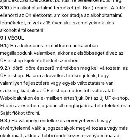
ajándékozási szerződést bontási feltételekkel kötik meg.
8.10.)
Ha alkoholtartalmú terméket (pl. Bort) rendel. A futár
ellenőrzi az Ön életkorát, amikor átadja az alkoholtartalmú
termékeket, mivel az 18 éven aluli személyeknek tilos
alkoholt értékesíteni
9.) VÉGÜL
9.1.)
Ha a kölcsönös e-mail kommunikációban
megállapodunk valamiben, akkor az elsőbbséget élvez az
ÜF e-shop kijelentettekkel szemben.
9.2.)
Időről időre ésszerű mértékben meg kell változtatni az
ÜF e-shop. Ha arra a következtetésre jutunk, hogy
valamilyen fejlesztésre vagy egyéb változtatásra van
szükség, kiadjuk az ÜF e-shop módosított változatát.
Weboldalunkon és e-mailben értesítjük Önt az új ÜF e-shop.
Ebben az esetben jogában áll megtagadni a feltételeket és a
Saját fiókot törölni.
9.3.)
Ha valamely rendelkezés érvényét veszti vagy
érvénytelenné válik a jogszabályok megváltozása vagy más
okok miatt, akkor a többi rendelkezés érvényben marad,