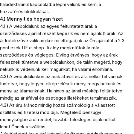
haladéktalanul kapcsolatba lépni velünk és kérni a
hozzáférés blokkolását.
4.) Mennyit és hogyan fizet
4.1.)
A weboldalunk az egyes feltüntetett árak a
szerződéses ajánlat részét képezik és nem ajánlott árak. Az
ár kötelezővé válik amikor mi elfogadjuk az Ön ajánlatát a 2.3
pont ezek ÜF e-shop. Az így megkötőtök ár már
szerződéses és végleges. Elvileg érvényes, hogy az árak
felesznek tüntetve a weboldalunkon, de talán megérti, hogy
nekünk is védenünk kell magunkat, ha valami elromlana.
4.2)
A weboldalunkon az árak áfával és áfa nélkül fel vannak
tüntetve, hogy legyen elképzelésük menyi megy nekünk és
menyi az államunknak. Ha nincs az árnál máskép feltüntetve,
mindig az ár áfával és esetleges illetékeket tartalmazzák.
4.3)
Az áru árához mindig hozzá számolódig a választott
szállítás és fizetési mód díja. Megfelelő pénzügyi
mennyiségbe árut rendel, további felesleges díjak nélkül
lehet Önnek a szállítás.
A feltüntetett ára a szállításnak és fizetési módnak meglesz