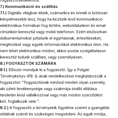
fogyasztóvédelemről.
7.) Kommunikáció és szállítás
7.1.)
Digitális világban élünk, számunkra és önnek is biztosan
kényelmesebb lesz, hogy ha köztünk levő kommunikáció
elektronikus formában fog történi, weboldalunkon és email
címünkön keresztül vagy mobil telefonon. Ezért elsősorban
dokumentumokat juttatunk el egymásnak, értesítéseket,
meghívókat vagy egyéb információkat elektronikus úton. Ha
nem lehet elektronikus módon, akkor postai szolgáltatáson
keresztül tudunk szállítani, vagy személyesen.
8.) FOGYASZTÓK SZÁMÁRA
8.1.)
Először mondjuk ki a fogyasztó. Így a Polgári
Törvénykönyv 419. §-ának rendelkezései meghatározzák a
fogyasztót
: "Fogyasztónak minősül minden olyan személy,
aki üzleti tevékenysége vagy szakmája önálló ellátása
területén kívül vállalkozóval vagy más módon szerződést
köt. foglalkozik vele ".
8.2.)
A fogyasztó a törvényeink figyelme szerint a gyengébb
oldalnak számít és szükséges megvédeni. Az egyik módja,