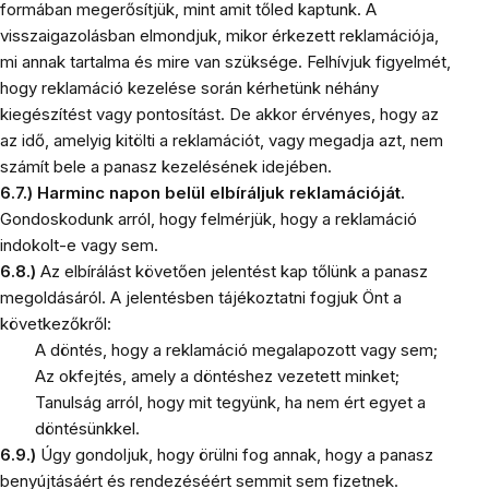
formában megerősítjük, mint amit tőled kaptunk. A
visszaigazolásban elmondjuk, mikor érkezett reklamációja,
mi annak tartalma és mire van szüksége. Felhívjuk figyelmét,
hogy reklamáció kezelése során kérhetünk néhány
kiegészítést vagy pontosítást. De akkor érvényes, hogy az
az idő, amelyig kitölti a reklamációt, vagy megadja azt, nem
számít bele a panasz kezelésének idejében.
6.7.)
Harminc napon belül elbíráljuk reklamációját.
Gondoskodunk arról, hogy felmérjük, hogy a reklamáció
indokolt-e vagy sem.
6.8.)
Az elbírálást követően jelentést kap tőlünk a panasz
megoldásáról. A jelentésben tájékoztatni fogjuk Önt a
következőkről:
A döntés, hogy a reklamáció megalapozott vagy sem;
Az okfejtés, amely a döntéshez vezetett minket;
Tanulság arról, hogy mit tegyünk, ha nem ért egyet a
döntésünkkel.
6.9.)
Úgy gondoljuk, hogy örülni fog annak, hogy a panasz
benyújtásáért és rendezéséért semmit sem fizetnek.