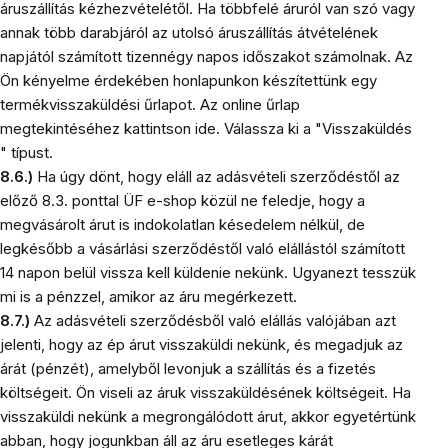
áruszállítás kézhezvételétől. Ha többfelé áruról van szó vagy
annak több darabjáról az utolsó áruszállítás átvételének
napjától számított tizennégy napos időszakot számolnak. Az
Ön kényelme érdekében honlapunkon készítettünk egy
termékvisszaküldési űrlapot. Az online űrlap
megtekintéséhez kattintson ide. Válassza ki a "Visszaküldés
" típust.
8.6.)
Ha úgy dönt, hogy eláll az adásvételi szerződéstől az
előző 8.3. ponttal ÜF e-shop közül ne feledje, hogy a
megvásárolt árut is indokolatlan késedelem nélkül, de
legkésőbb a vásárlási szerződéstől való elállástól számított
14 napon belül vissza kell küldenie nekünk. Ugyanezt tesszük
mi is a pénzzel, amikor az áru megérkezett.
8.7.)
Az adásvételi szerződésből való elállás valójában azt
jelenti, hogy az ép árut visszaküldi nekünk, és megadjuk az
árát (pénzét), amelyből levonjuk a szállítás és a fizetés
költségeit. Ön viseli az áruk visszaküldésének költségeit. Ha
visszaküldi nekünk a megrongálódott árut, akkor egyetértünk
abban, hogy jogunkban áll az áru esetleges kárát