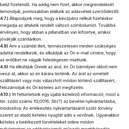
belül fizetendő. Ha addig nem fizet, akkor megrendelését
lemondjuk, pontosabban elállunk az adásvételi szerződéstől.
4.7.)
Állapodjunk meg, hogy a készpénz nélküli fizetéskor
megadja az általunk rendelt változó szimbólumot. Továbbá
érvényes, hogy abban a pillanatban van kifizetve, amikor
jóváírják számlánkon.
4.8)
Ami a számlát illeti, természetesen minden szükséges
adattal rendelkezik, és elküldjük az Ön e-mail címére, hogy
az erdőket ne vágják feleslegesen miattunk.
4.9)
Ha elküldjük Önnek az árut, és Ön bármilyen okból nem
veszi át, akkor az ön kárára történik. Az árat az ismételt
szállításért vagy más választott módon történő szállításért,
felszámoljuk és Ön köteles azt megfizetni.
4.10.)
Itt feltüntetünk egy újabb kötelező információt, most a
tör. szóló számú 112/2016. Sb(?) az bevétel nyilvántartásba,
módosítva
: Az értékesítés nyilvántartásáról szóló törvény
szerint az eladó köteles nyugtát adni a vevőnek. Ugyanakkor
köteles a beérkezett bevételeket online módon
nyilvántartani az adóhatóságnál; műszaki meghibásodás