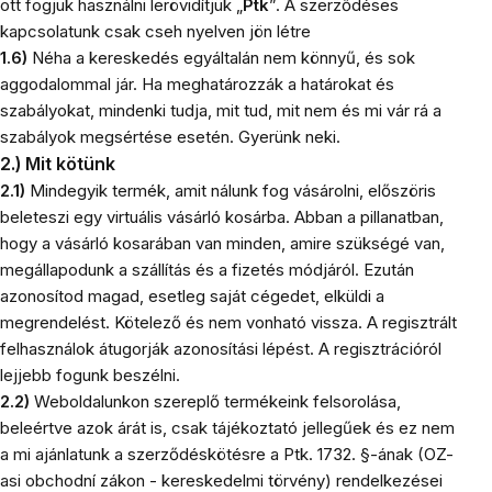
ott fogjuk használni lerövidítjük „
Ptk
”. A szerződéses
kapcsolatunk csak cseh nyelven jön létre
1.6)
Néha a kereskedés egyáltalán nem könnyű, és sok
aggodalommal jár. Ha meghatározzák a határokat és
szabályokat, mindenki tudja, mit tud, mit nem és mi vár rá a
szabályok megsértése esetén. Gyerünk neki.
2.) Mit kötünk
2.1)
Mindegyik termék, amit nálunk fog vásárolni, előszöris
beleteszi egy virtuális vásárló kosárba. Abban a pillanatban,
hogy a vásárló kosarában van minden, amire szükségé van,
megállapodunk a szállítás és a fizetés módjáról. Ezután
azonosítod magad, esetleg saját cégedet, elküldi a
megrendelést. Kötelező és nem vonható vissza. A regisztrált
felhasználok átugorják azonosítási lépést. A regisztrációról
lejjebb fogunk beszélni.
2.2)
Weboldalunkon szereplő termékeink felsorolása,
beleértve azok árát is, csak tájékoztató jellegűek és ez nem
a mi ajánlatunk a szerződéskötésre a Ptk. 1732. §-ának (OZ-
asi obchodní zákon - kereskedelmi törvény) rendelkezései