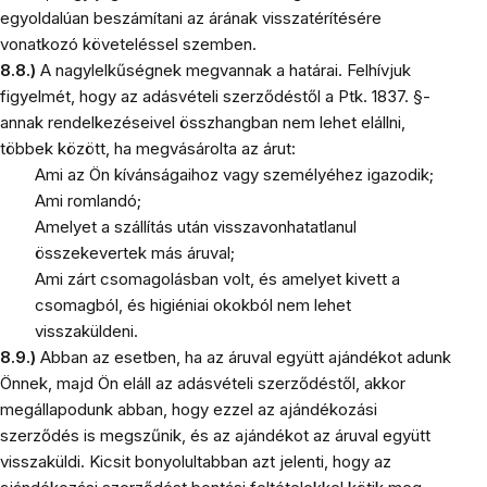
egyoldalúan beszámítani az árának visszatérítésére
vonatkozó követeléssel szemben.
8.8.)
A nagylelkűségnek megvannak a határai. Felhívjuk
figyelmét, hogy az adásvételi szerződéstől a Ptk. 1837. §-
annak rendelkezéseivel összhangban nem lehet elállni,
többek között, ha megvásárolta az árut:
Ami az Ön kívánságaihoz vagy személyéhez igazodik;
Ami romlandó;
Amelyet a szállítás után visszavonhatatlanul
összekevertek más áruval;
Ami zárt csomagolásban volt, és amelyet kivett a
csomagból, és higiéniai okokból nem lehet
visszaküldeni.
8.9.)
Abban az esetben, ha az áruval együtt ajándékot adunk
Önnek, majd Ön eláll az adásvételi szerződéstől, akkor
megállapodunk abban, hogy ezzel az ajándékozási
szerződés is megszűnik, és az ajándékot az áruval együtt
visszaküldi. Kicsit bonyolultabban azt jelenti, hogy az