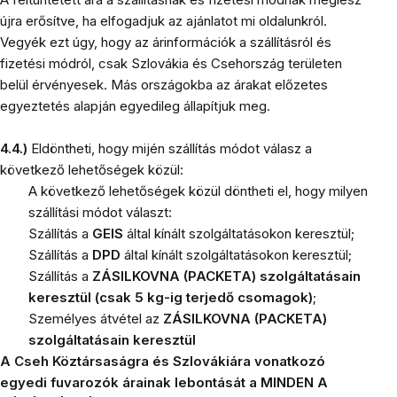
újra erősítve, ha elfogadjuk az ajánlatot mi oldalunkról.
Vegyék ezt úgy, hogy az árinformációk a szállításról és
fizetési módról, csak Szlovákia és Csehország területen
belül érvényesek. Más országokba az árakat előzetes
egyeztetés alapján egyedileg állapítjuk meg.
4.4.)
Eldöntheti, hogy mijén szállítás módot válasz a
következő lehetőségek közül:
A következő lehetőségek közül döntheti el, hogy milyen
szállítási módot választ:
Szállítás a
GEIS
által kínált szolgáltatásokon keresztül;
Szállítás a
DPD
által kínált szolgáltatásokon keresztül;
Szállítás a
ZÁSILKOVNA (PACKETA) szolgáltatásain
keresztül (csak 5 kg-ig terjedő csomagok)
;
Személyes átvétel az
ZÁSILKOVNA (PACKETA)
szolgáltatásain keresztül
A Cseh Köztársaságra és Szlovákiára vonatkozó
egyedi fuvarozók árainak lebontását a MINDEN A