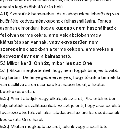
esetén legkésőbb 48 órán belül.
4.11)
Szeretünk benneteket, és e-shopunkba lehetőség van
különféle kedvezménykuponok felhasználására. Fontos
azonban elmondani, hogy a
kuponok nem használhatók
fel olyan termékekre, amelyek akcióban vagy
kiárusításban vannak, vagy egyszerűen nem
szerepelnek azokban a termékekben, amelyekre a
kedvezmény nem alkalmazható.
5.) Mikor kerül Önhöz, mikor lesz az Öné
5.1.)
Ritkán megtörténhet, hogy nem fogjuk bírni, és tovább
fog tartani. De lényegébe érvényes, hogy tőlünk a termék ki
van szállítva az ön számára két napon belül, a fizetés
beérkezése után.
5.2.)
Amint átadjuk vagy elküldjük az árut, Ptk. értelmében
teljesítettük a szállításunkat. Ez azt jelenti, hogy akár az első
fuvarozó átvételével, akár átadásával az áru károsodásának
kockázata Önre hárul.
5.3.)
Miután megkapta az árut, tőlünk vagy a szállítótól,