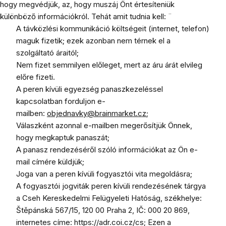
hogy megvédjük, az, hogy muszáj Önt értesíteniük
különböző információkról. Tehát amit tudnia kell: ¨
A távközlési kommunikáció költségeit (internet, telefon)
maguk fizetik; ezek azonban nem térnek el a
szolgáltató áraitól;
Nem fizet semmilyen előleget, mert az áru árát elvileg
előre fizeti.
A peren kívüli egyezség panaszkezeléssel
kapcsolatban forduljon e-
mailben:
objednavky@brainmarket.cz
;
Válaszként azonnal e-mailben megerősítjük Önnek,
hogy megkaptuk panaszát;
A panasz rendezéséről szóló információkat az Ön e-
mail címére küldjük;
Joga van a peren kívüli fogyasztói vita megoldásra;
A fogyasztói jogviták peren kívüli rendezésének tárgya
a Cseh Kereskedelmi Felügyeleti Hatóság, székhelye:
Štěpánská 567/15, 120 00 Praha 2, IČ: 000 20 869,
internetes címe: https://adr.coi.cz/cs; Ezen a