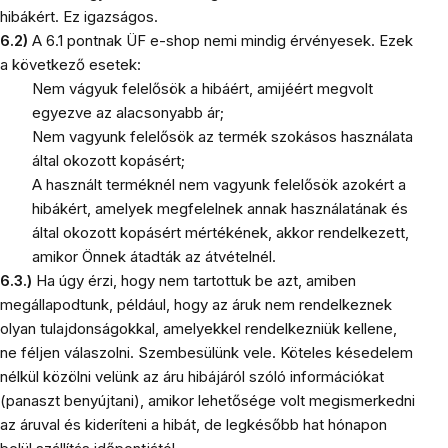
hibákért. Ez igazságos.
6.2)
A 6.1 pontnak ÜF e-shop nemi mindig érvényesek. Ezek
a következő esetek:
Nem vágyuk felelősök a hibáért, amijéért megvolt
egyezve az alacsonyabb ár;
Nem vagyunk felelősök az termék szokásos használata
által okozott kopásért;
A használt terméknél nem vagyunk felelősök azokért a
hibákért, amelyek megfelelnek annak használatának és
által okozott kopásért mértékének, akkor rendelkezett,
amikor Önnek átadták az átvételnél.
6.3.)
Ha úgy érzi, hogy nem tartottuk be azt, amiben
megállapodtunk, például, hogy az áruk nem rendelkeznek
olyan tulajdonságokkal, amelyekkel rendelkezniük kellene,
ne féljen válaszolni. Szembesülünk vele. Köteles késedelem
nélkül közölni velünk az áru hibájáról szóló információkat
(panaszt benyújtani), amikor lehetősége volt megismerkedni
az áruval és kideríteni a hibát, de legkésőbb hat hónapon