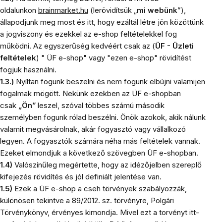
oldalunkon
brainmarket.hu
(lerövidítsük „
mi webünk
”),
állapodjunk meg most és itt, hogy ezáltál létre jön közöttünk
a jogviszony és ezekkel az e-shop feltételekkel fog
működni. Az egyszerűség kedvéért csak az (
ÜF - Üzleti
feltételek
) " ÜF e-shop" vagy "ezen e-shop" rövidítést
fogjuk használni.
1.3.)
Nyíltan fogunk beszelni és nem fogunk elbújni valamijen
fogalmak mögött. Nekünk ezekben az ÜF e-shopban
csak
„Ön”
leszel, szóval többes számú második
személyben fogunk rólad beszélni. Önök azokok, akik nálunk
valamit megvásárolnak, akár fogyasztó vagy vállalkozó
legyen. A fogyasztók számára néha más feltételek vannak.
Ezeket elmondjuk a következő szövegben ÜF e-shopban.
1.4)
Valószínűleg megértette, hogy az idézőjelben szereplő
kifejezés rövidítés és jól definiált jelentése van.
1.5)
Ezek a ÜF e-shop a cseh törvények szabályozzák,
különösen tekintve a 89/2012. sz. törvényre, Polgári
Törvénykönyv, érvényes kimondja. Mivel ezt a torvényt itt-