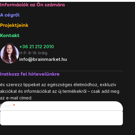
Lábléc
Információk az Ön számára
A cégről
Projektjeink
Kontakt
+36 21 212 2010
H-P: 8-16 óráig
info@brainmarket.hu
Iratkozz fel hírlevelünkre
és szerezz tippeket az egészséges életmódhoz, exkluzív
akciókat és információkat az új termékekről – csak add meg
az e-mail címed.
E-mail