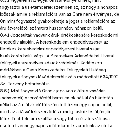
8.3.)
Figyelem! Az egyik óriásai előnyé önnek, mint
fogyasztó a üzletemberek szemben az, az hogy a hónapos
időszak amije a reklamációra van az Önre nem érvényes, de
Ön mint fogyasztó gyakorolhatja a jogát a reklamációra az
áru átvételétől számított huszonnégy hónapon belül.
8.4.)
Jogosultak vagyunk áruk értékesítésére kereskedelmi
engedély alapján. A kereskedelem engedélyezését az
illetékes kereskedelmi engedélyezési hivatal saját
hatáskörén belül végzi. A Személyes Adatvédelmi Hivatal
felügyeli a személyes adatok védelmét. Korlátozott
mértékben a Cseh Kereskedelmi Felügyeleti Hatóság
felügyeli a fogyasztóvédelemről szóló módosított 634/1992.
Sz. Törvény betartását is.
8.5.)
Mint fogyasztó Önnek joga van elállni a vásárlási
(adásvételi) szerződéstől bármijén ok nélkül és büntetés
nélkül az áru átvételétől számított tizennégy napon belül,
mert az adásvételi szerződés mindig távközlés útján jön
létre. Többféle áru szállítása vagy több rész leszállítása
esetén tizennégy napos időtartamot számolunk az utolsó