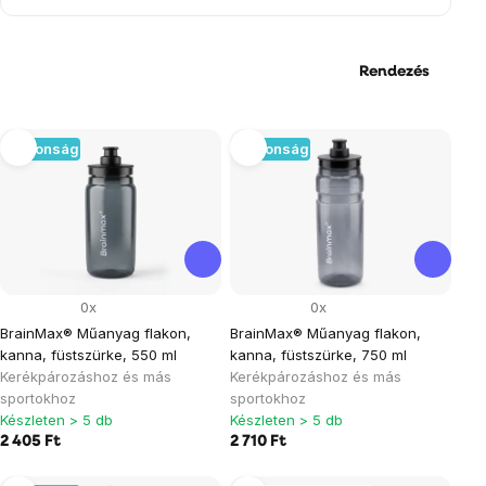
Rendezés
Termékek
Újdonság
Újdonság
listája
0x
0x
BrainMax® Műanyag flakon,
BrainMax® Műanyag flakon,
kanna, füstszürke, 550 ml
kanna, füstszürke, 750 ml
Kerékpározáshoz és más
Kerékpározáshoz és más
sportokhoz
sportokhoz
Készleten > 5 db
Készleten > 5 db
2 405 Ft
2 710 Ft