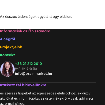
Listairányítás
Az összes újdonságok együtt itt egy oldalon.
elemei
Lábléc
Információk az Ön számára
A cégről
Projektjeink
Kontakt
+36 21 212 2010
H-P: 8-16 óráig
info@brainmarket.hu
Iratkozz fel hírlevelünkre
és szerezz tippeket az egészséges életmódhoz, exkluzív
akciókat és információkat az új termékekről – csak add meg
az e-mail címed.