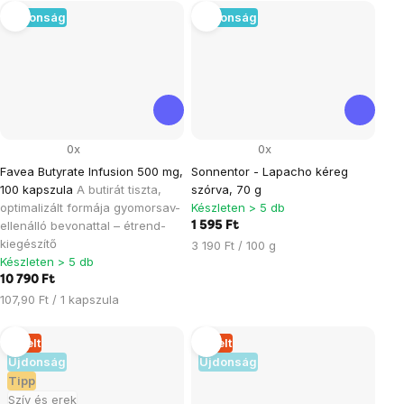
Újdonság
Újdonság
0x
0x
Favea Butyrate Infusion 500 mg,
Sonnentor - Lapacho kéreg
100 kapszula
A butirát tiszta,
szórva, 70 g
optimalizált formája gyomorsav-
Készleten > 5 db
ellenálló bevonattal – étrend-
1 595 Ft
kiegészítő
Egységár:
3 190 Ft / 100 g
Készleten > 5 db
10 790 Ft
Egységár:
107,90 Ft / 1 kapszula
Elkelt
Elkelt
Újdonság
Újdonság
Tipp
Szív és erek