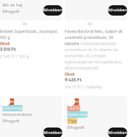
Bőr és haj
Bővebben
Bővebben
Elfogyott
0x
0x
Eredeti Superfoods, zsurlópor,
Favea Bactoral Neo, szájon át
150 g
szedhető probiotikum, 30
Elkelt
tabletta
Szabadalmaztatott
probiotikum és D-vitamin az
3 210 Ft
immunitás és a fogak
Egységár:
2 140 Ft / 100 g
egészségének támogatására,
étrend-kiegészítő
Elkelt
9 425 Ft
Egységár:
314,17 Ft / 1 tabletta
Elkelt
Elkelt
Újdonság
–22 %
Immunrendszer
Újdonság
Elfogyott
Tipp
Elfogyott
Bővebben
Bővebben