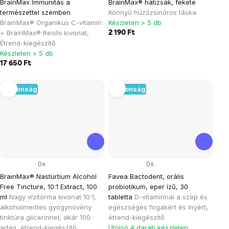
BrainMax Immunitás a
BrainMax® hátizsák, fekete
természettel szemben
Könnyű húzózsinóros táska
BrainMax® Organikus C-vitamin
Készleten > 5 db
+ BrainMax® Reishi kivonat,
2 190 Ft
Étrend-kiegészítő
Készleten > 5 db
17 650 Ft
Újdonság
Újdonság
0x
0x
BrainMax® Nasturtium Alcohol
Favea Bactodent, orális
Free Tincture, 10:1 Extract, 100
probiotikum, eper ízű, 30
ml
Nagy vízitorma kivonat 10:1,
tabletta
D-vitaminnal a szép és
alkoholmentes gyógynövény
egészséges fogakért és ínyért,
tinktúra glicerinnel, akár 100
étrend-kiegészítő
adag, étrend-kiegészítő
Utolsó 4 darab készleten