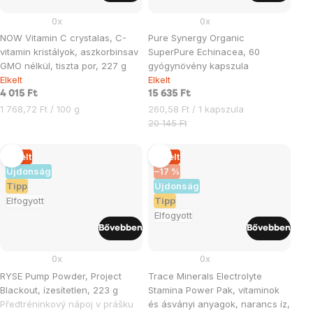
0x
0x
NOW Vitamin C crystalas, C-
Pure Synergy Organic
vitamin kristályok, aszkorbinsav
SuperPure Echinacea, 60
GMO nélkül, tiszta por, 227 g
gyógynövény kapszula
Elkelt
Elkelt
4 015 Ft
15 635 Ft
Egységár:
Egységár:
1 768,72 Ft / 100 g
260,58 Ft / 1 kapszula
20 145 Ft
Elkelt
Elkelt
Újdonság
–17 %
Tipp
Újdonság
Elfogyott
Tipp
Elfogyott
Bővebben
Bővebben
0x
0x
RYSE Pump Powder, Project
Trace Minerals Electrolyte
Blackout, ízesítetlen, 223 g
Stamina Power Pak, vitaminok
Předtréninkový nápoj v prášku
és ásványi anyagok, narancs íz,