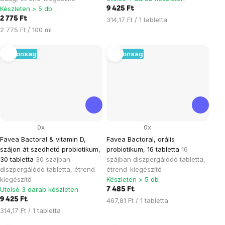
Készleten > 5 db
9 425 Ft
2 775 Ft
Egységár:
314,17 Ft / 1 tabletta
Egységár:
2 775 Ft / 100 ml
Újdonság
Újdonság
0x
0x
Favea Bactoral & vitamin D,
Favea Bactoral, orális
szájon át szedhető probiotikum,
probiotikum, 16 tabletta
16
30 tabletta
30 szájban
szájban diszpergálódó tabletta,
diszpergálódó tabletta, étrend-
étrend-kiegészítő
kiegészítő
Készleten > 5 db
Utolsó 3 darab készleten
7 485 Ft
9 425 Ft
Egységár:
467,81 Ft / 1 tabletta
Egységár:
314,17 Ft / 1 tabletta