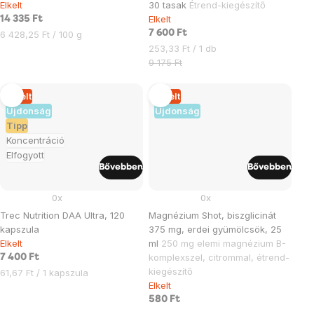
Elkelt
30 tasak
Étrend-kiegészítő
Elkelt
14 335 Ft
Egységár:
7 600 Ft
6 428,25 Ft / 100 g
Egységár:
253,33 Ft / 1 db
9 175 Ft
Elkelt
Elkelt
Újdonság
Újdonság
Tipp
Koncentráció
Elfogyott
Bővebben
Bővebben
0x
0x
Trec Nutrition DAA Ultra, 120
Magnézium Shot, biszglicinát
kapszula
375 mg, erdei gyümölcsök, 25
Elkelt
ml
250 mg elemi magnézium B-
komplexszel, citrommal, étrend-
7 400 Ft
kiegészítő
Egységár:
61,67 Ft / 1 kapszula
Elkelt
580 Ft