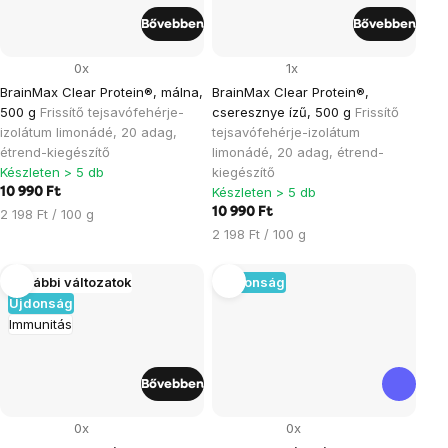
Bővebben
Bővebben
0x
1x
BrainMax Clear Protein®, málna,
BrainMax Clear Protein®,
500 g
Frissítő tejsavófehérje-
cseresznye ízű, 500 g
Frissítő
izolátum limonádé, 20 adag,
tejsavófehérje-izolátum
étrend-kiegészítő
limonádé, 20 adag, étrend-
Készleten > 5 db
kiegészítő
Készleten > 5 db
10 990 Ft
Egységár:
10 990 Ft
2 198 Ft / 100 g
Egységár:
2 198 Ft / 100 g
További változatok
Újdonság
Újdonság
Immunitás
Bővebben
0x
0x