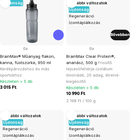
Újdonság
További változatok
Újdonság
Regeneráció
Izomtáplálkozás
Bővebben
0x
0x
BrainMax® Műanyag flakon,
BrainMax Clear Protein®,
kanna, füstszürke, 950 ml
ananász, 500 g
Frissítő
Kerékpározáshoz és más
tejsavófehérje-izolátum
sportokhoz
limonádé, 20 adag, étrend-
Készleten > 5 db
kiegészítő
Készleten > 5 db
3 015 Ft
10 990 Ft
Egységár:
2 198 Ft / 100 g
További változatok
További változatok
Újdonság
Újdonság
Regeneráció
Regeneráció
Izomtáplálkozás
Izomtáplálkozás