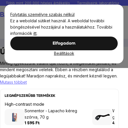
Ugrás
Több mint 200 000 hiteles értékelés
Termékeink laboratóriumban 
a
Kosár
Folytatás személyre szabás nélkül
fő
Ez a weboldal sütiket használ. A weboldal további
tartalomhoz
böngészésével hozzájárul a használatukhoz. További
információk
itt
.
Kozmetikumok és drogéria
Újdonságok
Elfogadom
Újdonságok
Beállítások
Mindig igyekszünk valami újat hozni, a meglévőket javítani, és
mindent megosztani veletek. Ebben a részben megtalálod a
legújabbakat! Maradjon naprakész, és mindent kéznél legyen.
Mutass többet
LEGNÉPSZERŰBB TERMÉKEK
High-contrast mode
Sonnentor - Lapacho kéreg
WellMax
szórva, 70 g
görgő 0
1 595 Ft
4 015 Ft