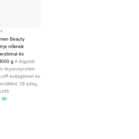
9x
men Beauty
érje nőknek
eratinnal és
 1000 g
A legjobb
v tejsavóprotein
ol® kollagénnel és
evőkkel, 28 adag,
zítő
5 db