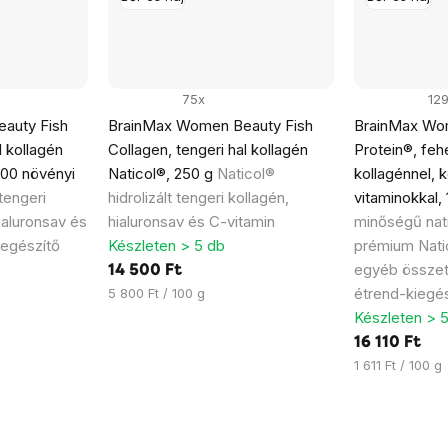
75x
12
auty Fish
BrainMax Women Beauty Fish
BrainMax Wo
l kollagén
Collagen, tengeri hal kollagén
Protein®, feh
100 növényi
Naticol®, 250 g
Naticol®
kollagénnel, k
 tengeri
hidrolizált tengeri kollagén,
vitaminokkal,
ialuronsav és
hialuronsav és C-vitamin
minőségű natí
iegészítő
Készleten > 5 db
prémium Natic
egyéb összet
14 500 Ft
Egységár:
étrend-kiegés
5 800 Ft / 100 g
Készleten > 
16 110 Ft
Egységár:
1 611 Ft / 100 g