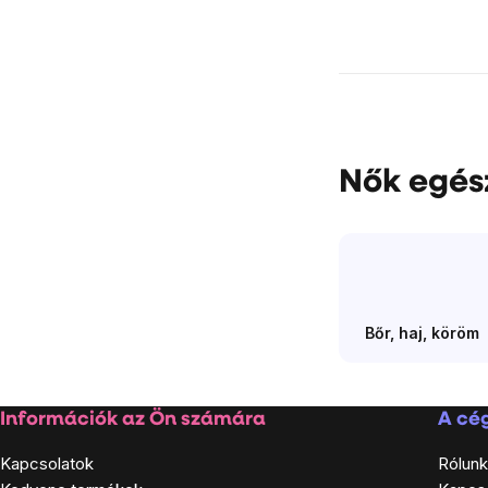
elemei
Nők egész
Bőr, haj, köröm
Lábléc
Információk az Ön számára
A cég
Kapcsolatok
Rólunk