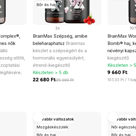
Bőr és haj
2x
10
Complex®,
BrainMax Szépség, amibe
BrainMax Wo
rhes nők
beleharaphatsz
Brainmax
Bomb® haj, k
álló
készlet a szépségért és a
növényi kaps
esség előtti,
hormonális egyensúlyért,
kiegészítő
szoptatási
étrend-kiegészítő
Készleten > 
légítésére.
Készleten > 5 db
9 660 Ft
Egységár:
107,33 Ft / 1 k
22 680 Ft
29 000 Ft
További változatok
További vál
Mozgáskészülék
Női egészsé
Bőr és haj
Bőr és haj