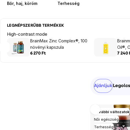
Bőr, haj, köröm
Terhesség
LEGNÉPSZERŰBB TERMÉKEK
High-contrast mode
BrainMax Zinc Complex®, 100
Brain
növényi kapszula
Oil®, 
adag, 
6 270 Ft
7 240 
Oldalsó
Termékek
Ajánljuk
Legolcs
panel
rendezése
Termékek
További változatok
listája
Női egészség
Terhesség