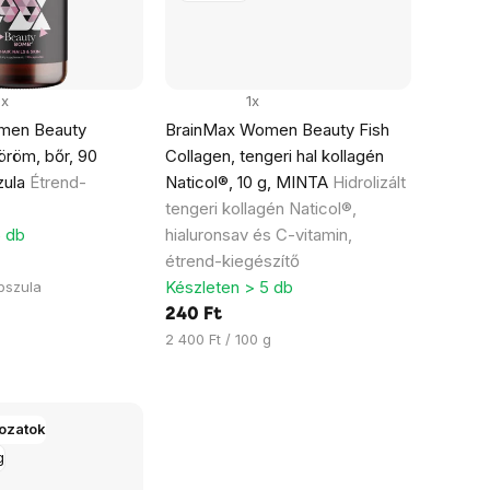
7x
1x
men Beauty
BrainMax Women Beauty Fish
öröm, bőr, 90
Collagen, tengeri hal kollagén
zula
Étrend-
Naticol®, 10 g, MINTA
Hidrolizált
tengeri kollagén Naticol®,
5 db
hialuronsav és C-vitamin,
étrend-kiegészítő
Készleten > 5 db
apszula
240 Ft
Egységár:
2 400 Ft / 100 g
tozatok
g