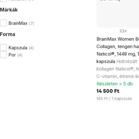
Márkák
BrainMax
7
22x
Forma
BrainMax Women Be
Collagen, tengeri ha
Kapszula
4
Naticol®, 1448 mg, 
Por
4
kapszula
Hidrolizált
kollagén Naticol®, h
C-vitamin, étrend-k
Készleten > 5 db
14 500 Ft
Egységár:
145 Ft / 1 kapszula
Listairányítás