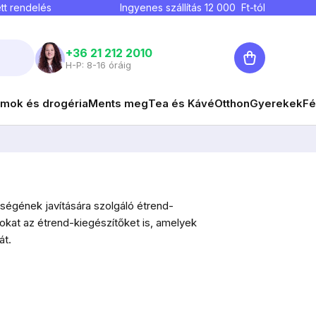
tt rendelés
Ingyenes szállítás
12 000
Ft-tól
Kosár
+36 21 212 2010
H-P: 8-16 óráig
mok és drogéria
Ments meg
Tea és Kávé
Otthon
Gyerekek
Fé
ségének javítására szolgáló étrend-
okat az étrend-kiegészítőket is, amelyek
át.