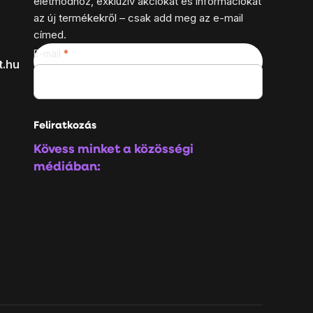
életmódhoz, exkluzív akciókat és információkat
az új termékekről – csak add meg az e-mail
címed.
E-mail
t.hu
Feliratkozás
Kövess minket a közösségi
médiában: