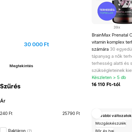
39x
BrainMax Prenatal 
Javasoljon új terméket, és
vitamin komplex te
kaphat
30 000 Ft
értékű
számára
30 egyedül
utalványt
tápanyag a nők terh
terhesség alatti és 
Megtekintés
szükségleteinek kie
Készleten > 5 db
16 110 Ft-tól
Szűrés
Ár
240
Ft
25790
Ft
További változatok
Mozgáskészülék
Raktáron
7
Bőr és haj