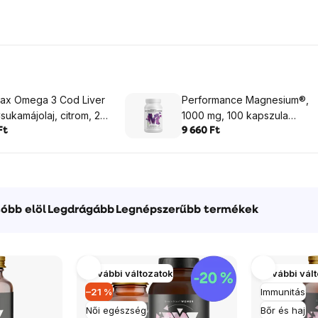
max Omega 3 Cod Liver
Performance Magnesium®,
Csukamájolaj, citrom, 24
1000 mg, 100 kapszula
240 ml
(Magnézium 200 mg + B6-
Ft
9 660 Ft
vitamin)
óbb elöl
Legdrágább
Legnépszerűbb termékek
További változatok
További vál
–21 %
Immunitás
Női egészség
Bőr és haj