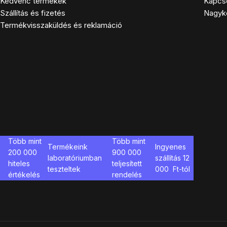
Kedvenc termékek
Kapcs
Szállítás és fizetés
Nagyk
Termékvisszaküldés és reklamáció
Több mint
Több mint
Termékeink
Ingyenes
200 000
900 000
laboratóriumban
szállítás
12
hiteles
teljesített
teszteltek
000
Ft-tól
értékelés
rendelés