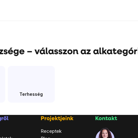
sége – válasszon az alkategór
Terhesség
ről
Projektjeink
Kontakt
Receptek