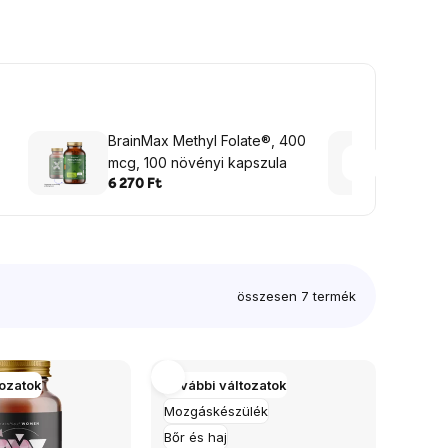
BrainMax Methyl Folate®, 400
Perfo
mcg, 100 növényi kapszula
1000 
+ B6 
6 270 Ft
5 145
kapsz
összesen
7
termék
tozatok
További változatok
Mozgáskészülék
Bőr és haj