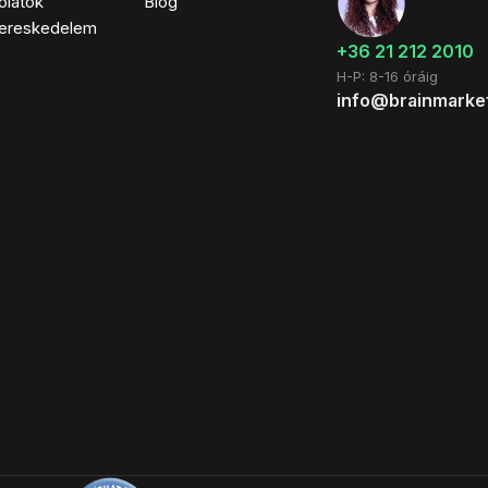
olatok
Blog
ereskedelem
+36 21 212 2010
H-P: 8-16 óráig
info@brainmarke