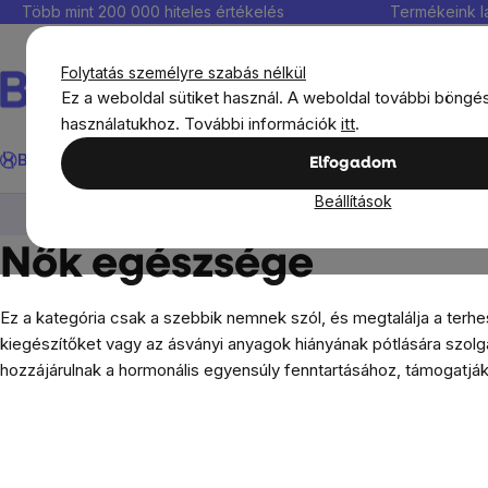
Ugrás
Több mint 200 000 hiteles értékelés
Termékeink l
a
fő
Folytatás személyre szabás nélkül
tartalomhoz
Ez a weboldal sütiket használ. A weboldal további böngé
használatukhoz. További információk
itt
.
Keresés
BrainMax®
Immunitás
Kedvezmények
Étrendkiegészít
Elfogadom
Beállítások
BrainMax®
BrainMax táplálékkiegészítők
N
Nők egészsége
Ez a kategória csak a szebbik nemnek szól, és megtalálja a terh
kiegészítőket vagy az ásványi anyagok hiányának pótlására szolgá
hozzájárulnak a hormonális egyensúly fenntartásához, támogatj