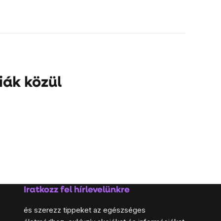
iák közül
Iratkozz fel hírlevelünkre
és szerezz tippeket az egészséges