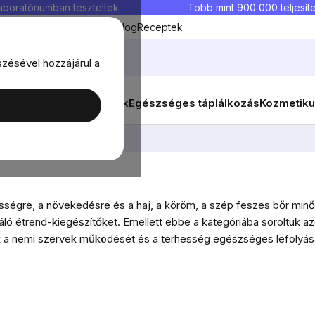
aboratóriumban teszteltek
Több mint 900 000 teljesíte
Kedvenc termékek
Blog
Receptek
szésével hozzájárul a
ők
Célok
Nők
Élelmiszerek
Egészséges táplálkozás
Kozmetiku
ők egészsége
ességre, a növekedésre és a haj, a köröm, a szép feszes bőr minő
ló étrend-kiegészítőket. Emellett ebbe a kategóriába soroltuk az
ák a nemi szervek működését és a terhesség egészséges lefolyás