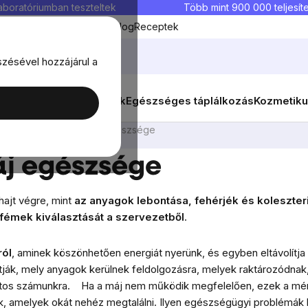
aboratóriumban teszteltek
Több mint 900 000 teljesíte
Kedvenc termékek
Blog
Receptek
szésével hozzájárul a
ők
Célok
Nők
Élelmiszerek
Egészséges táplálkozás
Kozmetiku
éregtelenítés és a máj egészsége
áj egészsége
ajt végre, mint
az anyagok lebontása, fehérjék és koleszte
fémek
kiválasztását a szervezetből
.
ról
, aminek köszönhetően energiát nyerünk, és egyben eltávolítj
ják, mely anyagok kerülnek feldolgozásra, melyek raktározódnak
ntos számunkra.
Ha a máj nem működik megfelelően, ezek a mé
 amelyek okát nehéz megtalálni. Ilyen egészségügyi problémák 