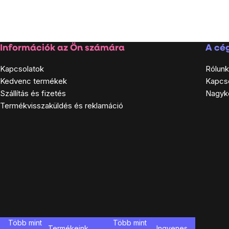
Listairányítás
elemei
Lábléc
Információk az Ön számára
A cég
Kapcsolatok
Rólunk
Kedvenc termékek
Kapcs
Szállítás és fizetés
Nagyk
Termékvisszaküldés és reklamáció
Több mint
Több mint
Termékeink
Ingyenes