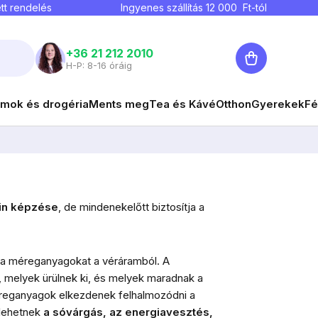
tt rendelés
Ingyenes szállítás
12 000
Ft-tól
Kosár
+36 21 212 2010
H-P: 8-16 óráig
mok és drogéria
Ments meg
Tea és Kávé
Otthon
Gyerekek
Fé
rin képzése
, de mindenekelőtt biztosítja a
a a méreganyagokat a véráramból. A
, melyek ürülnek ki, és melyek maradnak a
reganyagok elkezdenek felhalmozódni a
lehetnek
a sóvárgás, az energiavesztés,