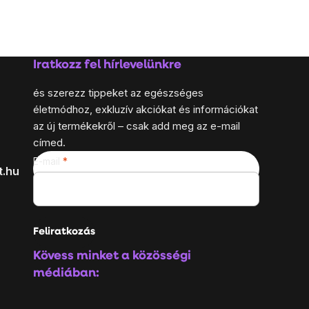
Iratkozz fel hírlevelünkre
és szerezz tippeket az egészséges
életmódhoz, exkluzív akciókat és információkat
az új termékekről – csak add meg az e-mail
címed.
E-mail
t.hu
Feliratkozás
Kövess minket a közösségi
médiában: