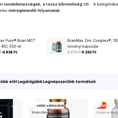
eri rendellenességek, a rossz bőrminőség
stb.
A kategóriába
etes
méregtelenítő folyamatait.
Max Pure® Brain MCT
BrainMax Zinc Complex®, 10
8 BIO, 500 ml
növényi kapszula
Ft
6 270 Ft
6 838 Ft
5 330 Ft
óbb elöl
Legdrágább
Legnépszerűbb termékek
További változatok
Elkelt
Emésztés
Regeneráció