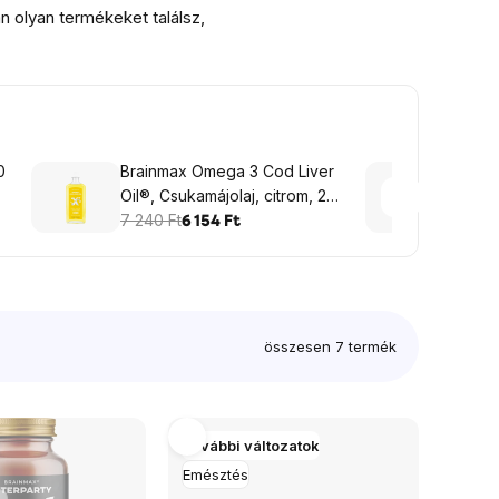
n olyan termékeket találsz,
0
Brainmax Omega 3 Cod Liver
Brain
Oil®, Csukamájolaj, citrom, 24
Dopam
adag, 240 ml
7 240 Ft
növén
11 270
6 154 Ft
összesen
7
termék
További változatok
Emésztés