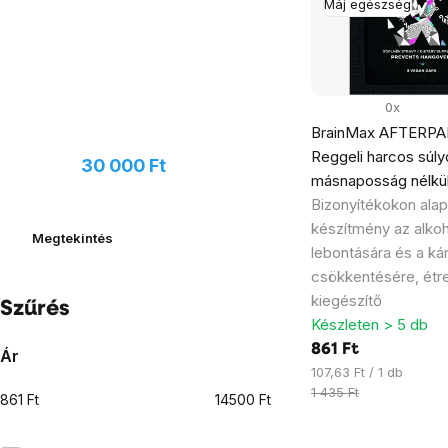
Máj egészség
0x
BrainMax AFTERPA
Javasoljon új terméket, és
Reggeli harcos súly
kaphat
30 000 Ft
értékű
másnaposság nélkül
utalványt
Bizonyítékokon alap
készítmény az alkoh
Megtekintés
lebontására és a ká
csökkentésére, étr
kiegészítő
Szűrés
Készleten > 5 db
861 Ft
Ár
Egységár:
107,63 Ft / 1 db
1 435 Ft
861
Ft
14500
Ft