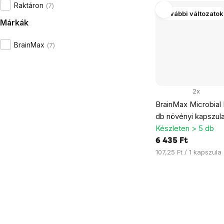
Raktáron
7
További változatok
Márkák
BrainMax
7
2x
BrainMax Microbial 
db növényi kapszul
Készleten > 5 db
6 435 Ft
Egységár:
107,25 Ft / 1 kapszula