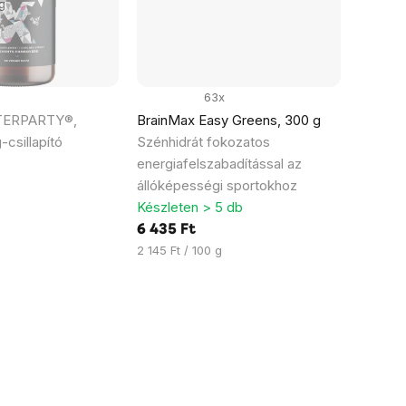
g
63x
TERPARTY®,
BrainMax Easy Greens, 300 g
csillapító
Szénhidrát fokozatos
energiafelszabadítással az
állóképességi sportokhoz
Készleten > 5 db
6 435 Ft
Egységár:
2 145 Ft / 100 g