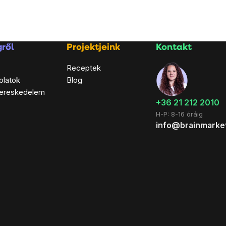
ről
Projektjeink
Kontakt
Receptek
olatok
Blog
ereskedelem
+36 21 212 2010
H-P: 8-16 óráig
info@brainmarke