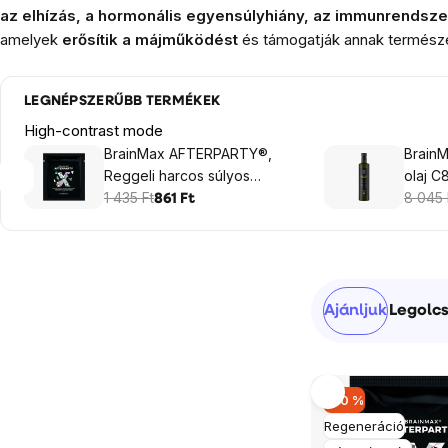
az elhízás, a hormonális egyensúlyhiány, az immunrendsz
amelyek
erősítik a májműködést
és támogatják annak termész
LEGNÉPSZERŰBB TERMÉKEK
High-contrast mode
BrainMax AFTERPARTY®,
Brain
Reggeli harcos súlyos
olaj C
másnaposság nélkül!, 8
1 435 Ft
8 045 
861 Ft
kapszula
Oldalsó
Termékek
Ajánljuk
Legolcs
panel
rendezése
Termékek
–40 %
listája
Regeneráció