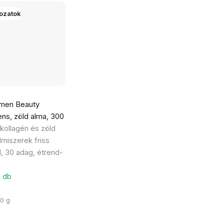
tozatok
men Beauty
ns, zöld alma, 300
lkollagén és zöld
lmiszerek friss
l, 30 adag, étrend-
5 db
00 g