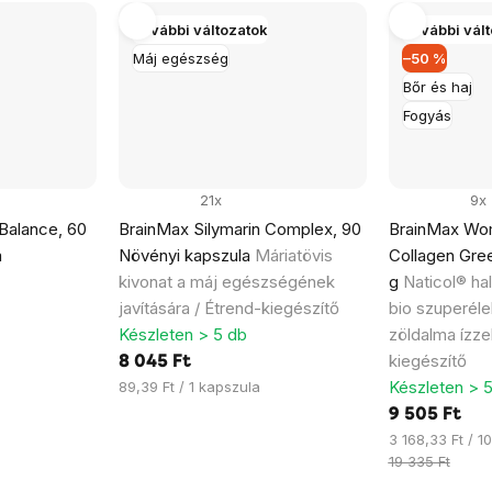
További változatok
További vál
Máj egészség
–50 %
Bőr és haj
Fogyás
21x
9x
Balance, 60
BrainMax Silymarin Complex, 90
BrainMax Wo
a
Növényi kapszula
Máriatövis
Collagen Gree
kivonat a máj egészségének
g
Naticol® ha
javítására / Étrend-kiegészítő
bio szuperéle
Készleten > 5 db
zöldalma ízze
kiegészítő
8 045 Ft
Egységár:
Készleten > 
89,39 Ft / 1 kapszula
9 505 Ft
Egységár:
3 168,33 Ft / 1
19 335 Ft