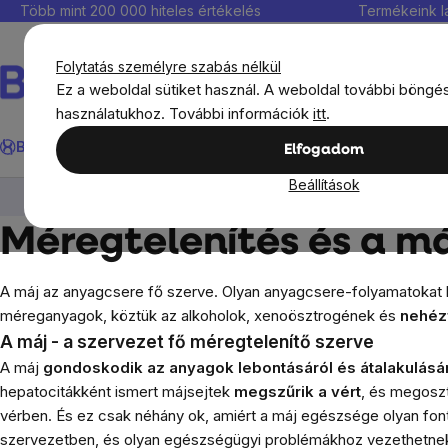
Ugrás
Több mint 200 000 hiteles értékelés
Termékeink l
a
fő
Folytatás személyre szabás nélkül
tartalomhoz
Ez a weboldal sütiket használ. A weboldal további böngé
használatukhoz. További információk
itt
.
Keresés
BrainMax®
Immunitás
Kedvezmények
Étrendkiegészít
Elfogadom
Beállítások
BrainMax®
BrainMax táplálékkiegészítők
M
Méregtelenítés és a m
A máj az anyagcsere fő szerve. Olyan anyagcsere-folyamatokat h
méreganyagok, köztük az alkoholok, xenoösztrogének
és
nehéz
A máj - a szervezet fő méregtelenítő szerve
A máj
gondoskodik az anyagok lebontásáról és átalakulásá
hepatocitákként ismert májsejtek
megszűrik a vért
, és megoszt
vérben. És ez csak néhány ok, amiért a máj egészsége olyan fo
szervezetben, és olyan egészségügyi problémákhoz vezethetnek,