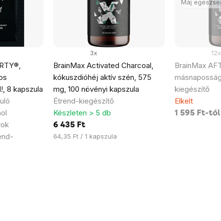
Máj egészsé
3x
12x
RTY®,
BrainMax Activated Charcoal,
BrainMax AF
os
kókuszdióhéj aktív szén, 575
másnaposság-
!, 8 kapszula
mg, 100 növényi kapszula
kiegészítő
uló
Étrend-kiegészítő
Elkelt
ol
Készleten > 5 db
1 595 Ft-tól
rok
6 435 Ft
end-
Egységár:
64,35 Ft / 1 kapszula