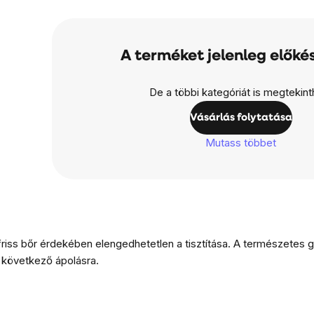
A terméket jelenleg előkés
De a többi kategóriát is megtekinth
Vásárlás folytatása
Mutass többet
iss bőr érdekében elengedhetetlen a tisztítása. A természetes gél
a következő ápolásra.