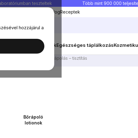
aboratóriumban teszteltek
Több mint 900 000 teljesíte
Kedvenc termékek
Blog
Receptek
szésével hozzájárul a
ők
Célok
Nők
Élelmiszerek
Egészséges táplálkozás
Kozmetiku
ikumok
Arc
Arc ápolás – tisztítás
Bőrápoló
lotionok