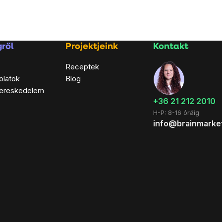
ről
Projektjeink
Kontakt
Receptek
olatok
Blog
ereskedelem
+36 21 212 2010
H-P: 8-16 óráig
info@brainmarke