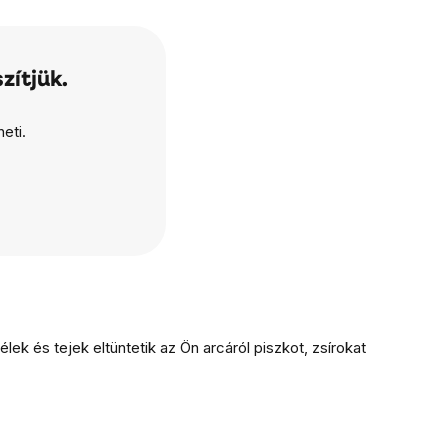
zítjük.
eti.
ek és tejek eltüntetik az Ön arcáról piszkot, zsírokat