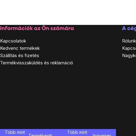
Lábléc
Információk az Ön számára
A cég
Kapcsolatok
Rólunk
Kedvenc termékek
Kapcs
Szállítás és fizetés
Nagyk
Termékvisszaküldés és reklamáció
Több mint
Több mint
Termékeink
Ingyenes