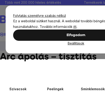
Ugrás
Több mint 200 000 hiteles értékelés
Termékeink l
a
fő
Folytatás személyre szabás nélkül
tartalomhoz
Ez a weboldal sütiket használ. A weboldal további böngé
használatukhoz. További információk
itt
.
Keresés
BrainMax®
Immunitás
Kedvezmények
Étrendkiegészít
Elfogadom
Beállítások
Kozmetikumok és drogéria
Gondoskodó kozmet
Arc ápolás – tisztítás
Szivacsok
Peelingek
Sminklemosók