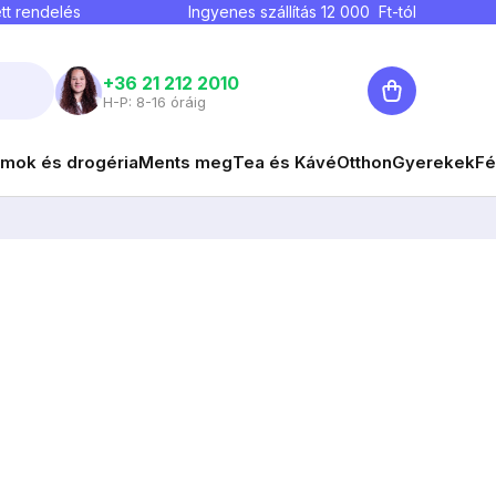
tt rendelés
Ingyenes szállítás
12 000
Ft-tól
Kosár
+36 21 212 2010
H-P: 8-16 óráig
mok és drogéria
Ments meg
Tea és Kávé
Otthon
Gyerekek
Fé