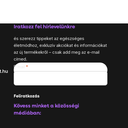
Iratkozz fel hírlevelünkre
és szerezz tippeket az egészséges
életmódhoz, exkluzív akciókat és információkat
az új termékekről – csak add meg az e-mail
címed.
E-mail
t.hu
Feliratkozás
Kövess minket a közösségi
médiában: