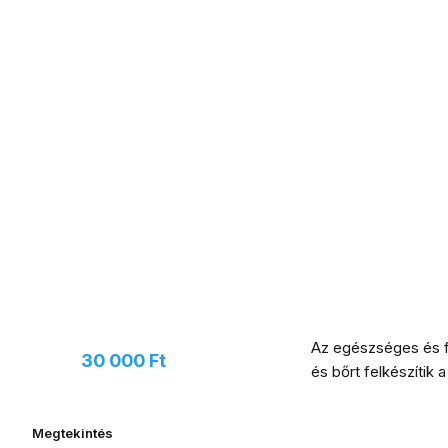
Oldalsó
panel
Javasoljon új terméket, és
Az egészséges és fr
kaphat
30 000 Ft
értékű
és bőrt felkészítik 
utalványt
Megtekintés