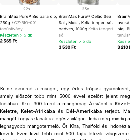
22x
35x
BrainMax Pure® Bio para dió,
BrainMax Pure® Celtic Sea
BrainMax ti
250g
*CZ-BIO-001
Salt, Moist, Kelta tengeri só,
avokádó ol
tanúsítvány
nedves, 1000g
Kelta tengeri
olaj, BIO, 
Készleten > 5 db
só
tanúsítvány
Készleten > 5 db
Készleten >
2 565 Ft
3 530 Ft
3 210 Ft
Ki ne ismerné a mangót, egy édes trópusi gyümölcsöt,
amely először több mint 5000 évvel ezelőtt jelent meg
Indiában. Kr.u. 300 körül a mangómag Ázsiából a
Közel-
Keletre
,
Kelet-Afrikába
és
Dél-Amerikába
terjedt. Ma
mangót fogyasztanak az egész világon. India még mindig a
legnagyobb mangótermelő. Őt Kína, Thaiföld és Indonézia
követi. Ezen kívül több mint 500 fajta létezik világszerte.