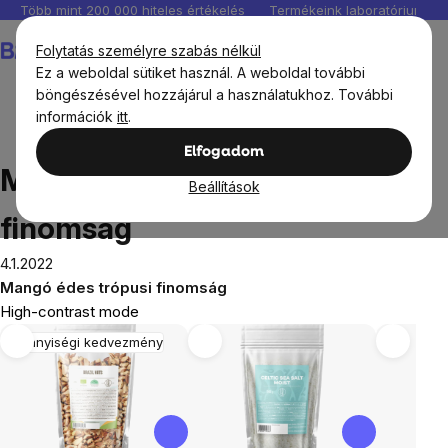
Ugrás
Több mint 200 000 hiteles értékelés
Termékeink laboratóriumban 
a
Kosár
Folytatás személyre szabás nélkül
fő
Ez a weboldal sütiket használ. A weboldal további
tartalomhoz
böngészésével hozzájárul a használatukhoz. További
információk
itt
.
Blog
Mangó édes trópusi finomság
Elfogadom
Mangó édes trópusi
Beállítások
finomság
4.1.2022
Mangó édes trópusi finomság
High-contrast mode
Mennyiségi kedvezmény