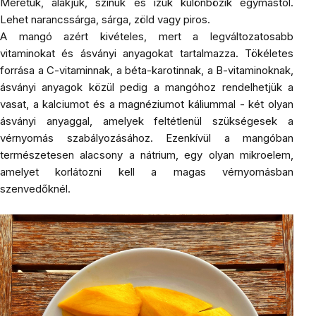
Méretük, alakjuk, színük és ízük különbözik egymástól.
Lehet narancssárga, sárga, zöld vagy piros.
A mangó azért kivételes, mert a legváltozatosabb
vitaminokat és ásványi anyagokat tartalmazza. Tökéletes
forrása a C-vitaminnak, a béta-karotinnak, a B-vitaminoknak,
ásványi anyagok közül pedig a mangóhoz rendelhetjük a
vasat, a kalciumot és a magnéziumot káliummal - két olyan
ásványi anyaggal, amelyek feltétlenül szükségesek a
vérnyomás szabályozásához. Ezenkívül a mangóban
természetesen alacsony a nátrium, egy olyan mikroelem,
amelyet korlátozni kell a magas vérnyomásban
szenvedőknél.