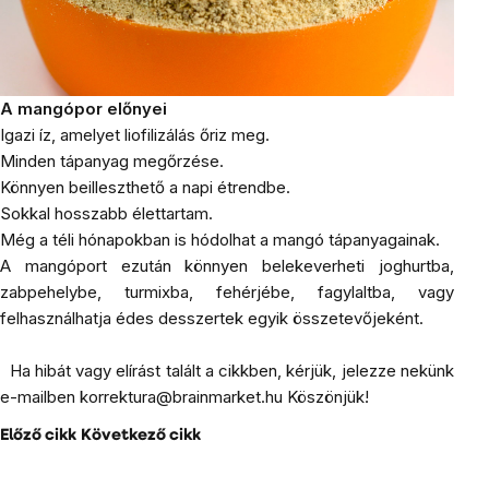
A mangópor előnyei
Igazi íz, amelyet liofilizálás őriz meg.
Minden tápanyag megőrzése.
Könnyen beilleszthető a napi étrendbe.
Sokkal hosszabb élettartam.
Még a téli hónapokban is hódolhat a mangó tápanyagainak.
A mangóport ezután könnyen belekeverheti joghurtba,
zabpehelybe, turmixba, fehérjébe, fagylaltba, vagy
felhasználhatja édes desszertek egyik összetevőjeként.
Ha hibát vagy elírást talált a cikkben, kérjük, jelezze nekünk
e-mailben
korrektura@brainmarket.hu
Köszönjük!
Előző cikk
Következő cikk