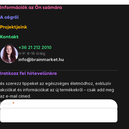
Lábléc
Információk az Ön számára
A cégről
Projektjeink
Kontakt
+36 21 212 2010
H-P: 8-16 óráig
info@brainmarket.hu
Iratkozz fel hírlevelünkre
és szerezz tippeket az egészséges életmódhoz, exkluzív
akciókat és információkat az új termékekről – csak add meg
az e-mail címed.
E-mail