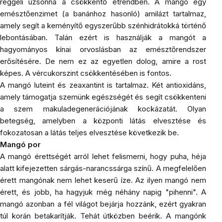
reggeli uzsonna a csökkentő étrendben. A mangó egy
emésztőenzimet (a banánhoz hasonló) amilázt tartalmaz,
amely segít a keményítő egyszerűbb szénhidrátokká történő
lebontásában. Talán ezért is használják a mangót a
hagyományos kínai orvoslásban az emésztőrendszer
erősítésére. De nem ez az egyetlen dolog, amire a rost
képes. A vércukorszint csökkentésében is fontos.
A mangó luteint és zeaxantint is tartalmaz. Két antioxidáns,
amely támogatja szemünk egészségét és segít csökkenteni
a szem makuladegenerációjának kockázatát. Olyan
betegség, amelyben a központi látás elvesztése és
fokozatosan a látás teljes elvesztése következik be.
Mangó por
A mangó érettségét arról lehet felismerni, hogy puha, héja
alatt kifejezetten sárgás-narancssárga színű. A megfelelően
érett mangónak nem lehet keserű íze. Az ilyen mangó nem
érett, és jobb, ha hagyjuk még néhány napig "pihenni". A
mangó azonban a fél világot bejárja hozzánk, ezért gyakran
túl korán betakarítják. Tehát útközben beérik. A mangónk