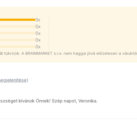
3x
0x
0x
0x
0x
át tükrözik. A BRAINMARKET s.r.o. nem hagyja jóvá előzetesen a vásárlói
megjelenítése
)
gészséget kívánok Önnek! Szép napot, Veronika.