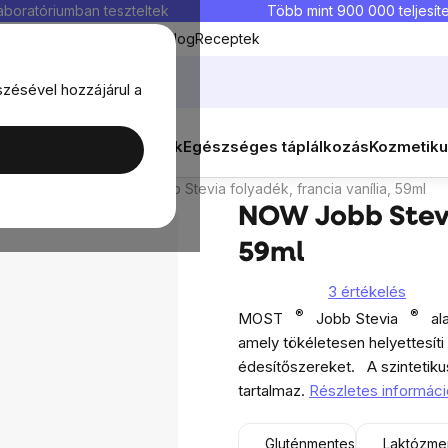
aboratóriumban teszteltek
Több mint 900 000 teljesíte
Kedvenc termékek
Blog
Receptek
szésével hozzájárul a
ők
Célok
Nők
Élelmiszerek
Egészséges táplálkozás
Kozmetiku
lés
Megbeszélés
Hasonló termékek
sítőszerek
NOW Jobb Stevia folyadék, francia vanília, 59ml
NOW Jobb Stevia
59ml
3 értékelés
®
®
MOST
Jobb Stevia
al
amely tökéletesen helyettesíti
édesítőszereket.
A szintetiku
tartalmaz.
Részletes informáci
Gluténmentes
Laktózme