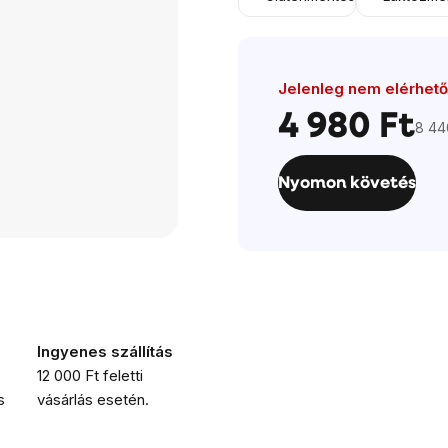
Jelenleg nem elérhető
4 980 Ft
8 440
Egys
Nyomon követés
Ingyenes szállítás
12 000 Ft feletti
s
vásárlás esetén.