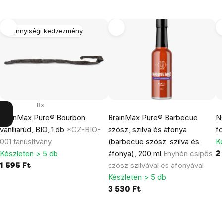
Mennyiségi kedvezmény
8x
BrainMax Pure® Bourbon
BrainMax Pure® Barbecue
N
vaníliarúd, BIO, 1 db
*CZ-BIO-
szósz, szilva és áfonya
f
001 tanúsítvány
(barbecue szósz, szilva és
K
Készleten > 5 db
áfonya), 200 ml
Enyhén csípős
2
szósz szilvával és áfonyával
1 595 Ft
Készleten > 5 db
3 530 Ft