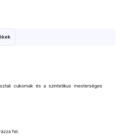
ékek
asztali cukornak és a szintetikus mesterséges
rázza fel.