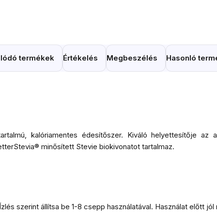
lódó termékek
Értékelés
Megbeszélés
Hasonló term
rtalmú, kalóriamentes édesítőszer. Kiváló helyettesítője az 
erStevia® minősített Stevie biokivonatot tartalmaz.
és szerint állítsa be 1-8 csepp használatával. Használat előtt jól 