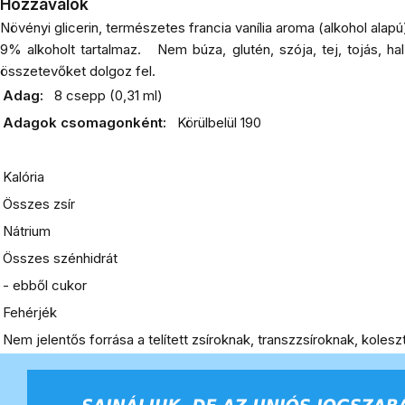
Hozzávalók
Növényi glicerin, természetes francia vanília aroma (alkohol alapú),
9% alkoholt tartalmaz.
Nem búza, glutén, szója, tej, tojás, h
összetevőket dolgoz fel.
Adag:
8 csepp (0,31 ml)
Adagok csomagonként:
Körülbelül 190
Kalória
Összes zsír
Nátrium
Összes szénhidrát
- ebből cukor
Fehérjék
Nem jelentős forrása a telített zsíroknak, transzzsíroknak, koles