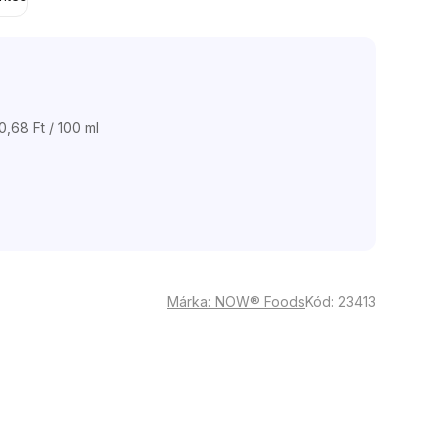
,68 Ft / 100 ml
égár:
Márka:
NOW® Foods
Kód:
23413