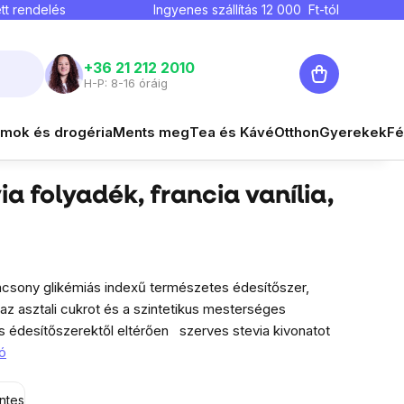
tt rendelés
Ingyenes szállítás
12 000
Ft-tól
Kosár
+36 21 212 2010
H-P: 8-16 óráig
4 980 Ft
mok és drogéria
Ments meg
Tea és Kávé
Otthon
Gyerekek
Fé
Nyomon követés
Egységár:
8 440,68 Ft / 100 ml
 folyadék, francia vanília,
acsony glikémiás indexű természetes édesítőszer,
 az asztali cukrot és a szintetikus mesterséges
s édesítőszerektől eltérően
szerves stevia kivonatot
ó
ntes