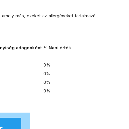
 amely más, ezeket az allergéneket tartalmazó
nyiség adagonként
% Napi érték
0%
g
0%
0%
0%