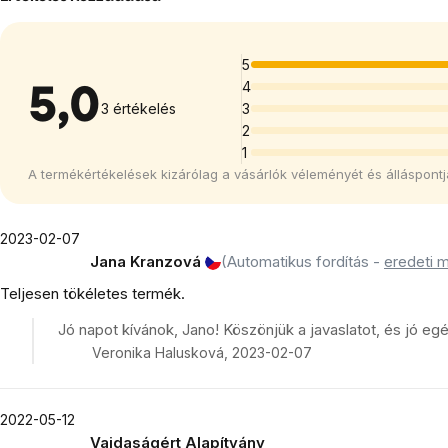
csillag.
5
4
5,0
3 értékelés
3
2
1
A termékértékelések kizárólag a vásárlók véleményét és álláspontj
2023-02-07
Jana Kranzová
(Automatikus fordítás -
eredeti 
Teljesen tökéletes termék.
Jó napot kívánok, Jano! Köszönjük a javaslatot, és jó e
Veronika Halusková, 2023-02-07
2022-05-12
Vajdaságért Alapítvány