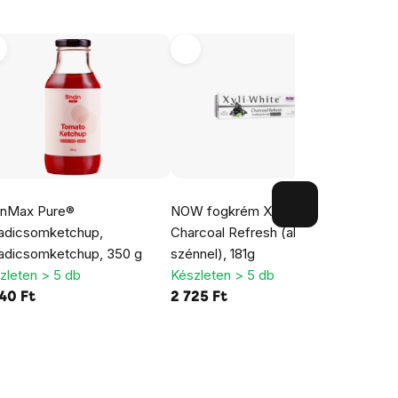
inMax Pure®
NOW fogkrém XyliWhite
Brain
adicsomketchup,
Charcoal Refresh (aktív
Salt, 
adicsomketchup, 350 g
szénnel), 181g
1000
zleten > 5 db
Készleten > 5 db
Készl
40 Ft
2 725 Ft
4 01