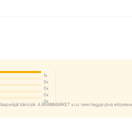
1x
0x
0x
0x
0x
áspontját tükrözik. A BRAINMARKET s.r.o. nem hagyja jóvá előzetese