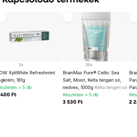
Kapcsolódó termékek
2x
35x
OW XyliWhite Refreshmint
BrainMax Pure® Celtic Sea
Bra
ogkrém, 181g
Salt, Moist, Kelta tengeri só,
Par
észleten > 5 db
nedves, 1000g
Kelta tengeri só
Par
Készleten > 5 db
Kés
 400 Ft
3 530 Ft
2 2