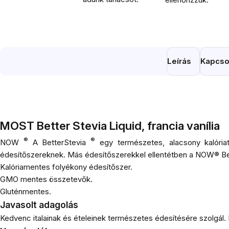
Leírás
Kapcso
MOST Better Stevia Liquid, francia vanília
®
®
NOW
A BetterStevia
egy természetes, alacsony kalóriata
édesítőszereknek. Más édesítőszerekkel ellentétben a NOW® Bett
Kalóriamentes folyékony édesítőszer.
GMO mentes összetevők.
Gluténmentes.
Javasolt adagolás
Kedvenc italainak és ételeinek természetes édesítésére szolgál. Ízl