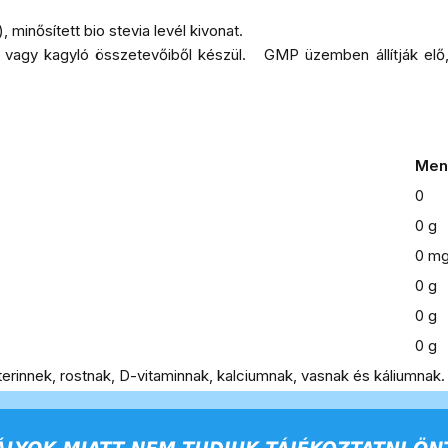
 minősített bio stevia levél kivonat.
al vagy kagyló összetevőiből készül.
GMP üzemben állítják elő,
Men
0
0 g
0 m
0 g
0 g
0 g
zterinnek, rostnak, D-vitaminnak, kalciumnak, vasnak és káliumnak.