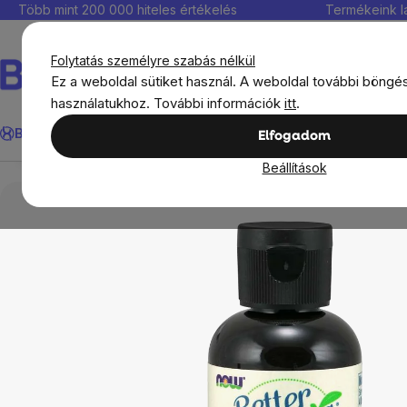
Ugrás
Több mint 200 000 hiteles értékelés
Termékeink l
a
fő
Folytatás személyre szabás nélkül
tartalomhoz
Ez a weboldal sütiket használ. A weboldal további böngé
használatukhoz. További információk
itt
.
NOW Jobb Stevia folyadék, francia vanília, 59ml
Keresés
BrainMax®
Immunitás
Kedvezmények
Étrendkiegészít
Elfogadom
Áttekintés
Leírás
Kapcsolódó termékek
Értéke
Beállítások
Élelmiszerek
Ételízesítők
Természetes éde