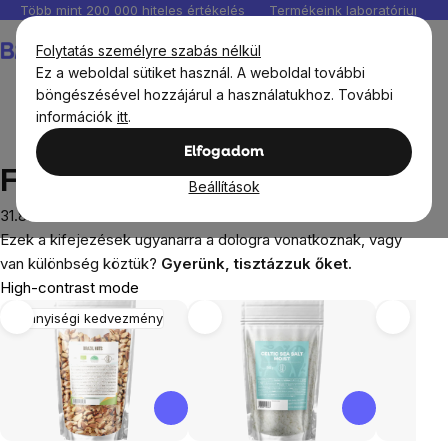
Ugrás
Több mint 200 000 hiteles értékelés
Termékeink laboratóriumban 
a
Kosár
Folytatás személyre szabás nélkül
fő
Ez a weboldal sütiket használ. A weboldal további
tartalomhoz
böngészésével hozzájárul a használatukhoz. További
információk
itt
.
Blog
Folsav, folát, B9-vitamin
Elfogadom
Folsav, folát, B9-vitamin
Beállítások
31.8.2023
Ezek a kifejezések ugyanarra a dologra vonatkoznak, vagy
van különbség köztük?
Gyerünk, tisztázzuk őket.
High-contrast mode
Mennyiségi kedvezmény