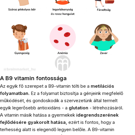
A B9 vitamin fontossága
Az egyik fő szerepet a B9-vitamin tölti be a
metilációs
folyamatban.
Ez a folyamat biztosítja a génjeink megfelelő
működését, és gondoskodik a szervezetünk által termelt
egyik legerősebb antioxidáns - a
glutation
- létrehozásáról.
A vitamin másik hatása a gyermekek
idegrendszerének
fejlődésére gyakorolt ​​​​hatása,
ezért is fontos, hogy a
terhesség alatt is elegendő legyen belőle. A B9-vitamin