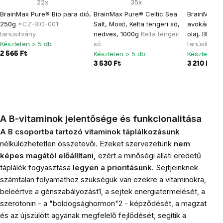
22x
35x
BrainMax Pure® Bio para dió,
BrainMax Pure® Celtic Sea
BrainMax ti
250g
*CZ-BIO-001
Salt, Moist, Kelta tengeri só,
avokádó ol
tanúsítvány
nedves, 1000g
Kelta tengeri
olaj, BIO, 
Készleten > 5 db
só
tanúsítvány
Készleten > 5 db
Készleten >
2 565 Ft
3 530 Ft
3 210 Ft
A B-vitaminok jelentősége és funkcionalitása
A B csoportba
tartozó vitaminok táplálkozásunk
nélkülözhetetlen összetevői. Ezeket szervezetünk
nem
képes magától előállítani,
ezért a minőségi állati eredetű
táplálék fogyasztása
legyen a prioritásunk.
Sejtjeinknek
számtalan folyamathoz szükségük van ezekre a vitaminokra,
beleértve a génszabályozást1, a sejtek energiatermelését, a
szerotonin - a "boldogsághormon"2 - képződését, a magzat
és az újszülött agyának megfelelő fejlődését, segítik a