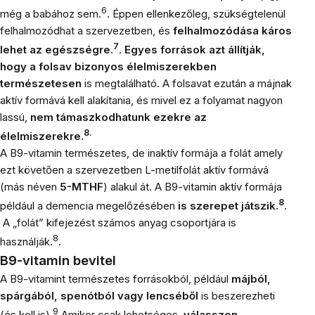
6
még a babához sem.
. Éppen ellenkezőleg,
szükségtelenül
felhalmozódhat a szervezetben,
és
felhalmozódása káros
7
lehet az egészségre.
.
Egyes források azt állítják,
hogy a folsav bizonyos élelmiszerekben
természetesen
is megtalálható. A folsavat ezután a májnak
aktív formává kell alakítania, és mivel ez a folyamat nagyon
lassú,
nem támaszkodhatunk ezekre az
8.
élelmiszerekre.
A B9-vitamin természetes, de inaktív formája a
folát
amely
ezt követően a szervezetben
L-metilfolát
aktív formává
(más néven
5-MTHF
) alakul át. A B9-vitamin aktív formája
8
például a demencia megelőzésében
is szerepet játszik.
.
A „folát” kifejezést számos anyag csoportjára is
8
használják.
.
B9-vitamin bevitel
A B9-vitamint természetes forrásokból, például
májból,
spárgából, spenótból vagy lencséből
is beszerezheti
9
(és kell is).
Amikor csak lehetséges,
válasszon