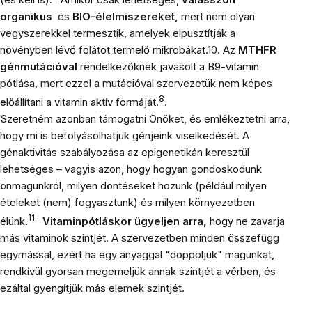
organikus
és
BIO-élelmiszereket,
mert nem olyan
vegyszerekkel termesztik, amelyek elpusztítják a
növényben lévő folátot termelő mikrobákat.10. Az
MTHFR
génmutációval
rendelkezőknek javasolt a B9-vitamin
pótlása, mert ezzel a mutációval szervezetük nem képes
8
előállítani a vitamin aktív formáját.
.
Szeretném azonban támogatni Önöket, és emlékeztetni arra,
hogy mi is befolyásolhatjuk génjeink viselkedését. A
génaktivitás szabályozása az epigenetikán keresztül
lehetséges – vagyis azon, hogy hogyan gondoskodunk
önmagunkról, milyen döntéseket hozunk (például milyen
ételeket (nem) fogyasztunk) és milyen környezetben
11.
élünk.
Vitaminpótláskor ügyeljen arra,
hogy ne zavarja
más vitaminok szintjét. A szervezetben minden összefügg
egymással, ezért ha egy anyaggal "doppoljuk" magunkat,
rendkívül gyorsan megemeljük annak szintjét a vérben, és
ezáltal gyengítjük más elemek szintjét.