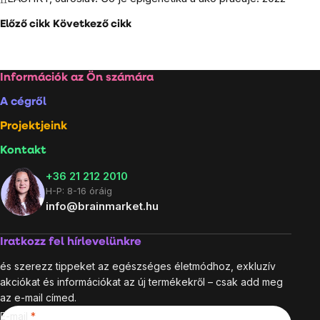
Előző cikk
Következő cikk
Lábléc
Információk az Ön számára
A cégről
Projektjeink
Kontakt
+36 21 212 2010
H-P: 8-16 óráig
info@brainmarket.hu
Iratkozz fel hírlevelünkre
és szerezz tippeket az egészséges életmódhoz, exkluzív
akciókat és információkat az új termékekről – csak add meg
az e-mail címed.
E-mail