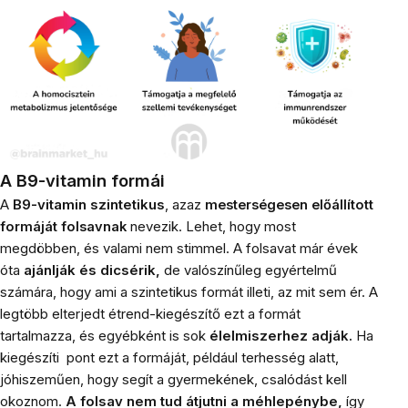
A B9-vitamin formái
A
B9-vitamin szintetikus
, azaz
mesterségesen előállított
nevezik. Lehet, hogy most
formáját folsavnak
megdöbben, és valami nem stimmel. A folsavat már évek
óta
ajánlják és dicsérik,
de valószínűleg egyértelmű
számára, hogy ami a szintetikus formát illeti, az mit sem ér. A
legtöbb elterjedt étrend-kiegészítő ezt a formát
tartalmazza, és egyébként is sok
élelmiszerhez adják.
Ha
kiegészíti pont ezt a formáját, például terhesség alatt,
jóhiszeműen, hogy segít a gyermekének, csalódást kell
okoznom.
A folsav nem tud átjutni a méhlepénybe,
így