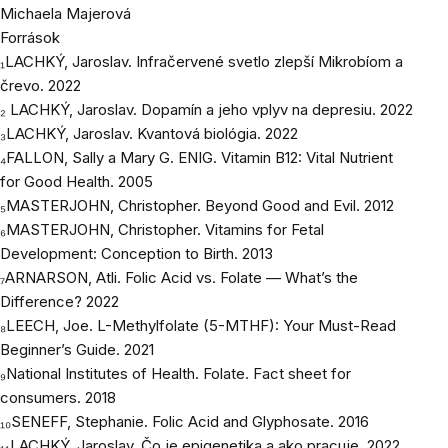
Michaela Majerová
Források
₁LACHKÝ, Jaroslav. Infračervené svetlo zlepší Mikrobíom a
črevo. 2022
₂ LACHKÝ, Jaroslav. Dopamín a jeho vplyv na depresiu. 2022
₃LACHKÝ, Jaroslav. Kvantová biológia. 2022
₄FALLON, Sally a Mary G. ENIG. Vitamin B12: Vital Nutrient
for Good Health. 2005
₅MASTERJOHN, Christopher. Beyond Good and Evil. 2012
₆MASTERJOHN, Christopher. Vitamins for Fetal
Development: Conception to Birth. 2013
₇ARNARSON, Atli. Folic Acid vs. Folate — What’s the
Difference? 2022
₈LEECH, Joe. L-Methylfolate (5-MTHF): Your Must-Read
Beginner’s Guide. 2021
₉National Institutes of Health. Folate. Fact sheet for
consumers. 2018
₁₀SENEFF, Stephanie. Folic Acid and Glyphosate. 2016
₁₁LACHKÝ, Jaroslav. Čo je epigenetika a ako pracuje. 2022