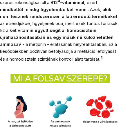
4
szoros rokonságban áll a
B12
-vitaminnal,
ezért
mindkettőt mindig figyelembe kell venni
. Azok,
akik
nem tesznek rendszeresen állati eredetű termékeket
az étrendjükbe, figyeljenek oda, mert ezek fontos forrásuk.
Ez a
két vitamin együtt segít a homocisztein
újrahasznosításában és egy másik nélkülözhetetlen
aminosav
- a metionin - ellátásának helyreállításában. Ez a
későbbiekben pozitívan befolyásolja a metiláció lefolyását
5
és a homocisztein szintjének kontroll alatt tartását.