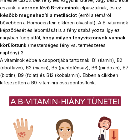
Ha este túlzott
kék fénynek
vagyunk kitéve, vagy késő este
eszünk, a
vérben lévő B-vitaminok
elpusztulnak, és ez
később megnehezíti a metilációt
(erről a témáról
bővebben a Homocisztein cikkben olvashat). A B-vitaminok
képződését és lebomlását is a fény szabályozza, így ez
nagyban függ attól,
hogy milyen fényviszonyok vannak
körülöttünk
(mesterséges fény vs. természetes
napfény).3.
A vitaminok ebbe a csoportjába tartoznak: B1 (tiamin), B2
(riboflavin), B3 (niacin), B5 (pantoténsav), B6 ​​(piridoxin), B7
(biotin), B9 (folát) és B12 (kobalamin). Ebben a cikkben
kifejezetten a
B9-vitaminra
összpontosítunk.