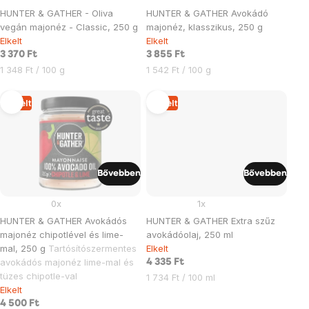
HUNTER & GATHER - Oliva
HUNTER & GATHER Avokádó
vegán majonéz - Classic, 250 g
majonéz, klasszikus, 250 g
Elkelt
Elkelt
3 370 Ft
3 855 Ft
Egységár:
Egységár:
1 348 Ft / 100 g
1 542 Ft / 100 g
Elkelt
Elkelt
Bővebben
Bővebben
0x
1x
HUNTER & GATHER Avokádós
HUNTER & GATHER Extra szűz
majonéz chipotlével és lime-
avokádóolaj, 250 ml
mal, 250 g
Tartósítószermentes
Elkelt
avokádós majonéz lime-mal és
4 335 Ft
tüzes chipotle-val
Egységár:
1 734 Ft / 100 ml
Elkelt
4 500 Ft