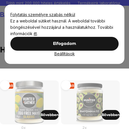
Ugrás
Több mint 200 000 hiteles értékelés
Termékeink laboratóriumban 
a
Kosár
Folytatás személyre szabás nélkül
fő
Ez a weboldal sütiket használ. A weboldal további
tartalomhoz
böngészésével hozzájárul a használatukhoz. További
információk
itt
.
Márka
HUNTER & GATHER
Elfogadom
HUNTER & GATHER
Beállítások
Termékek
Elkelt
Elkelt
listája
Bővebben
Bővebben
0x
2x