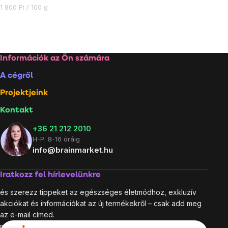
Egységár:
1 800 Ft / 100 g
Listairányítás
elemei
Lábléc
Információk az Ön számára
A cégről
Projektjeink
Kontakt
+36 21 212 2010
H-P: 8-16 óráig
info@brainmarket.hu
Iratkozz fel hírlevelünkre
és szerezz tippeket az egészséges életmódhoz, exkluzív
akciókat és információkat az új termékekről – csak add meg
az e-mail címed.
E-mail