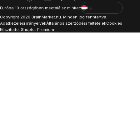
Európa 10 országában megtalálsz minket:
HU
Copyright
2026
BrainMarket.hu. Minden jog fenntartva.
Adatkezelési irányelvek
Általános szerződési feltételek
Cookies
Készítette: Shoptet Premium