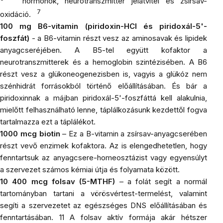
hormonok, neurotranszmitter jelátvitel és zsírsav-
7
oxidáció.
100 mg B6-vitamin (piridoxin-HCl és piridoxál-5'-
foszfát)
- a B6-vitamin részt vesz az aminosavak és lipidek
anyagcseréjében. A B5-tel együtt kofaktor a
neurotranszmitterek és a hemoglobin szintézisében. A B6
részt vesz a glükoneogenezisben is, vagyis a glükóz nem
szénhidrát forrásokból történő előállításában. És bár a
piridoxinnak a májban piridoxál-5'-foszfáttá kell alakulnia,
mielőtt felhasználható lenne, táplálkozásunk kezdettől fogva
tartalmazza ezt a táplálékot.
1000 mcg biotin
– Ez a B-vitamin a zsírsav-anyagcserében
részt vevő enzimek kofaktora. Az is elengedhetetlen, hogy
fenntartsuk az anyagcsere-homeosztázist vagy egyensúlyt
a szervezet számos kémiai útja és folyamata között.
10 400 mcg folsav (5-MTHF)
– a folát segít a normál
tartományban tartani a vörösvértest-termelést, valamint
segíti a szervezetet az egészséges DNS előállításában és
fenntartásában. 11 A folsav aktív formája akár hétszer