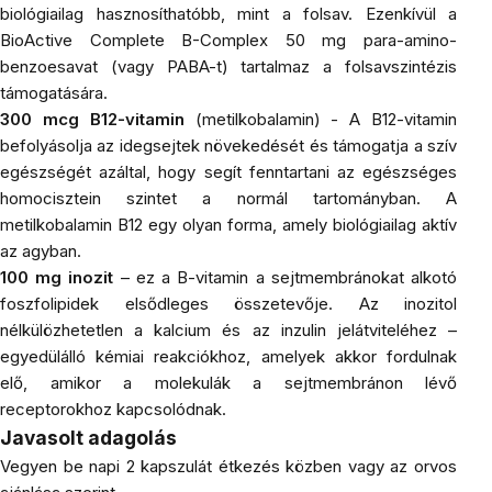
biológiailag hasznosíthatóbb, mint a folsav. Ezenkívül a
BioActive Complete B-Complex 50 mg para-amino-
benzoesavat (vagy PABA-t) tartalmaz a folsavszintézis
támogatására.
300 mcg B12-vitamin
(metilkobalamin) - A B12-vitamin
befolyásolja az idegsejtek növekedését és támogatja a szív
egészségét azáltal, hogy segít fenntartani az egészséges
homocisztein szintet a normál tartományban. A
metilkobalamin B12 egy olyan forma, amely biológiailag aktív
az agyban.
100 mg inozit
– ez a B-vitamin a sejtmembránokat alkotó
foszfolipidek elsődleges összetevője. Az inozitol
nélkülözhetetlen a kalcium és az inzulin jelátviteléhez –
egyedülálló kémiai reakciókhoz, amelyek akkor fordulnak
elő, amikor a molekulák a sejtmembránon lévő
receptorokhoz kapcsolódnak.
Javasolt adagolás
Vegyen be napi 2 kapszulát étkezés közben vagy az orvos