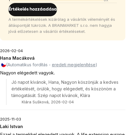
Értékelés hozzáadása
A termékértékelések kizárólag a vásárlók véleményét és
álláspontját tükrözik. A BRAINMARKET s.r.o. nem hagyja
jóvá előzetesen a vásárlói értékeléseket.
2026-02-04
Hana Macáková
(Automatikus fordítás -
eredeti megjelenítése
)
Nagyon elégedett vagyok.
Jó napot kívánok, Hana, Nagyon köszönjük a kedves
értékelését, örülök, hogy elégedett, és köszönöm a
támogatását. Szép napot kívánok, Klára
Klára Sušková, 2026-02-04
2025-11-03
Laki Istvan
Ezzel a termekkel elegedett vagyok. A life extension europe