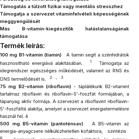
Támogatás a túlzott fizikai vagy mentális stresszhez
Támogatja a szervezet vitaminfelvételi képességének
meggyengülését
Más B-vitamin-kiegészítők hatástalanságának
támogatása
Termék leírás:
100 mg B1-vitamin (tiamin)
A tiamin segít a szénhidrátok
1
hasznosítható energiává alakításában.
Támogatja az
idegrendszer egészséges működését, valamint az RNS és
2
,
3
DNS termelődését is.
75 mg B2-vitamin (riboflavin)
- táplálékunk B2-vitamint
tartalmaz riboflavin és riboflavin-5'-foszfát formájában, a
tápanyag aktív formája. A szervezet a riboflavint riboflavin-
5'-foszfáttá alakítja, amelyet a szervezet energiatermelésre
használ fel. 4
500 mg B5-vitamin (pantoténsav)
A B5-vitamin az
energia-anyagcsere nélkülözhetetlen kofaktora,
szintézis
6