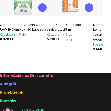
Garden of Life Vitamin Code
BetterYou B-Complete
Doctor's Be
RAW B-Complex, 60 kapszula
szájspray, 25 ml
komplexje 
Készleten > 5 db
Készleten > 5 db
folsav akti
gyógynövé
8 370 Ft
6 610 Ft
8 045 Ft
Készleten >
9 660 Ft
Lábléc
Információk az Ön számára
A cégről
Projektjeink
Kontakt
+36 21 212 2010