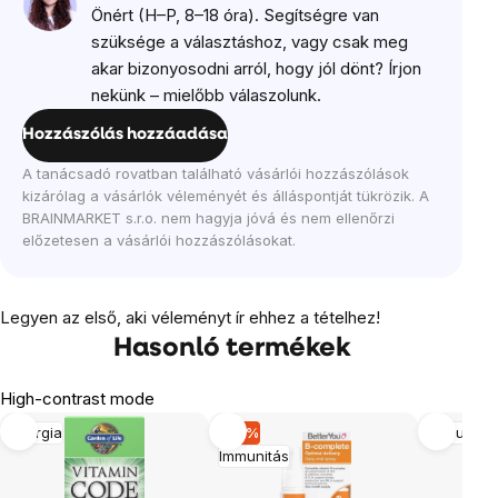
Önért (H–P, 8–18 óra). Segítségre van
szüksége a választáshoz, vagy csak meg
akar bizonyosodni arról, hogy jól dönt? Írjon
nekünk – mielőbb válaszolunk.
Hozzászólás hozzáadása
A tanácsadó rovatban található vásárlói hozzászólások
kizárólag a vásárlók véleményét és álláspontját tükrözik. A
BRAINMARKET s.r.o. nem hagyja jóvá és nem ellenőrzi
előzetesen a vásárlói hozzászólásokat.
Legyen az első, aki véleményt ír ehhez a tételhez!
Hasonló termékek
High-contrast mode
Energia
-18 %
Immunitás
Immunitás