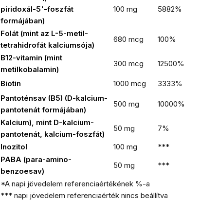
piridoxál-5'-foszfát
100 mg
5882%
formájában)
Folát (mint az L-5-metil-
680 mcg
100%
tetrahidrofát kalciumsója)
B12-vitamin (mint
300 mcg
12500%
metilkobalamin)
Biotin
1000 mcg
3333%
Pantoténsav (B5) (D-kalcium-
500 mg
10000%
pantotenát formájában)
Kalcium), mint D-kalcium-
50 mg
7%
pantotenát, kalcium-foszfát)
Inozitol
100 mg
***
PABA (para-amino-
50 mg
***
benzoesav)
*A napi jövedelem referenciaértékének %-a
*** napi jövedelem referenciaérték nincs beállítva