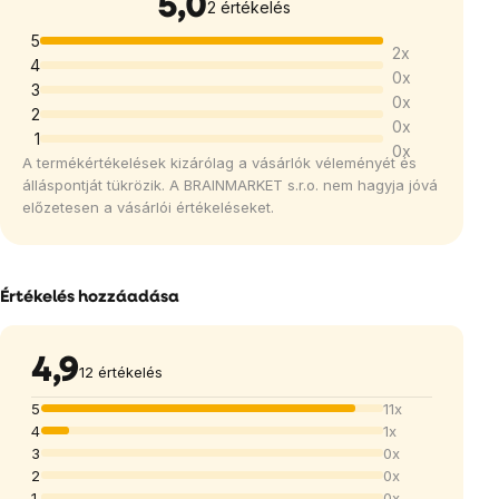
5,0
A
2 értékelés
termék
5
2x
átlagos
4
0x
értékelése
3
0x
5-
2
0x
1
ből
0x
A termékértékelések kizárólag a vásárlók véleményét és
5,0
álláspontját tükrözik. A BRAINMARKET s.r.o. nem hagyja jóvá
csillag.
előzetesen a vásárlói értékeléseket.
Értékelés hozzáadása
4,9
12 értékelés
5
11x
4
1x
3
0x
2
0x
1
0x