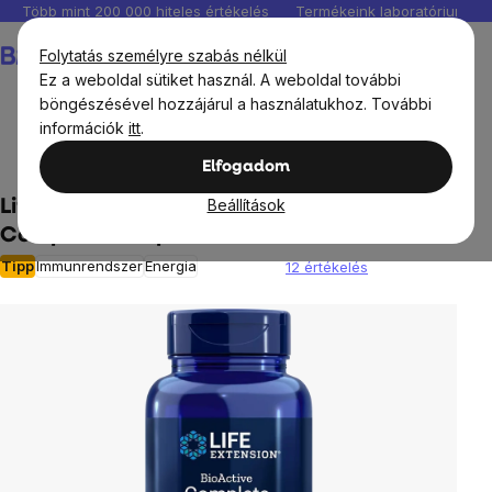
Ugrás
Több mint 200 000 hiteles értékelés
Termékeink laboratóriumban 
a
Kosár
Folytatás személyre szabás nélkül
fő
Ez a weboldal sütiket használ. A weboldal további
tartalomhoz
böngészésével hozzájárul a használatukhoz. További
információk
itt
.
Étrendkiegészítők
Vitaminok, antioxidánsok
Vitamin B
Elfogadom
Beállítások
Life Extension BioActive Complete B
Complex 60 kapszula
Tipp
Immunrendszer
Energia
12 értékelés