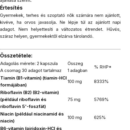
ajánlása szerint.
Értesítés
Gyermekek, terhes és szoptató nők számára nem ajánlott,
kivéve, ha orvos javasolja. Ne lépje túl az ajánlott napi
adagot. Nem helyettesíti a változatos étrendet. Hűvös,
száraz helyen, gyermekektől elzárva tárolandó.
Összetétele:
Adagolás mérete:
2 kapszula
Összeg
% RHP*
A csomag 30 adagot tartalmaz
1 adagban
Tiamin (B1-vitamin) (tiamin-HCl
100 mg
8333%
formájában)
Riboflavin (B2) (B2-vitamin)
(például riboflavin és
75 mg
5769%
riboflavin 5'-foszfát)
Niacin (például niacinamid és
100 mg
625%
niacin)
B6-vitamin (piridoxin-HCl és