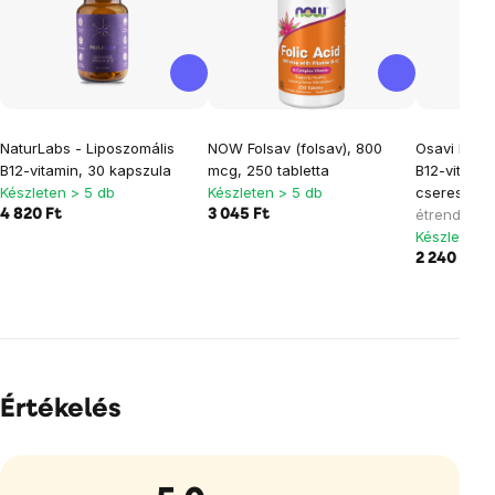
NaturLabs - Liposzomális
NOW Folsav (folsav), 800
Osavi Methy
B12-vitamin, 30 kapszula
mcg, 250 tabletta
B12-vitamin
Készleten > 5 db
Készleten > 5 db
cseresznye
étrend-kieg
4 820 Ft
3 045 Ft
Készleten >
2 240 Ft
Értékelés