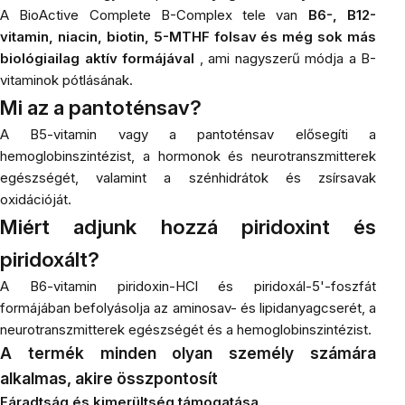
A BioActive Complete B-Complex tele van
B6-, B12-
vitamin, niacin, biotin, 5-MTHF folsav és még sok más
biológiailag aktív formájával
, ami nagyszerű módja a B-
vitaminok pótlásának.
Mi az a pantoténsav?
A B5-vitamin vagy a pantoténsav elősegíti a
hemoglobinszintézist, a hormonok és neurotranszmitterek
egészségét, valamint a szénhidrátok és zsírsavak
oxidációját.
Miért adjunk hozzá piridoxint és
piridoxált?
A B6-vitamin piridoxin-HCl és piridoxál-5'-foszfát
formájában befolyásolja az aminosav- és lipidanyagcserét, a
neurotranszmitterek egészségét és a hemoglobinszintézist.
A termék minden olyan személy számára
alkalmas, akire összpontosít
Fáradtság és kimerültség támogatása