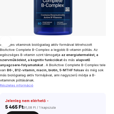
Az egyes vitaminok biológiailag aktív formáival létrehozott
BioActive Complete B-Complex a legjobb B-vitamin pótlás.
Az
egészséges B-vitamin szint támogatja
az energiatermelést, a
szervműködést, a kognitív funkciókat
és más
alapvető
anyagcsere-folyamatokat
.
A BioActive Complete B-Complex tele
van
B6-, B12-vitamin, niacin, biotin, 5-MTHF folsav
és még sok
más biológiailag aktív formájával, ami nagyszerű módja a B-
vitaminok pótlásának.
Részletes információ
Jelenleg nem elérhető -
5 465 Ft
91,08 Ft / 1 kapszula
Egységár: