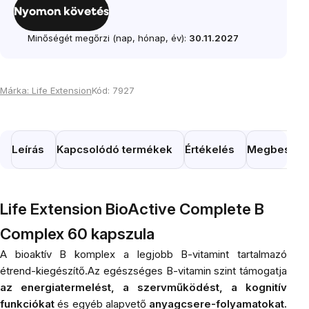
Nyomon követés
Minőségét megőrzi (nap, hónap, év):
30.11.2027
Márka:
Life Extension
Kód:
7927
Leírás
Kapcsolódó termékek
Értékelés
Megbeszél
Life Extension BioActive Complete B
Complex 60 kapszula
A bioaktív B komplex a legjobb B-vitamint tartalmazó
étrend-kiegészítő.Az egészséges B-vitamin szint támogatja
az energiatermelést, a szervműködést, a kognitív
funkciókat
és egyéb alapvető
anyagcsere-folyamatokat.