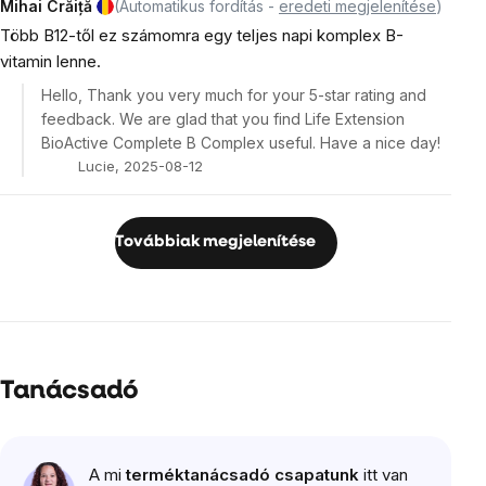
Mihai Crăiță
(Automatikus fordítás -
eredeti megjelenítése
)
Több B12-től ez számomra egy teljes napi komplex B-
vitamin lenne.
Hello, Thank you very much for your 5-star rating and
feedback. We are glad that you find Life Extension
BioActive Complete B Complex useful. Have a nice day!
Lucie, 2025-08-12
Továbbiak megjelenítése
Vélemények
listája
Tanácsadó
A mi
terméktanácsadó csapatunk
itt van