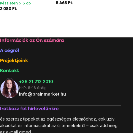
Készleten > 5 db
5 465 Ft
2 080 Ft
Lábléc
Információk az Ön számára
A cégről
Projektjeink
Kontakt
+36 21 212 2010
H-P: 8-16 óráig
info@brainmarket.hu
Iratkozz fel hírlevelünkre
és szerezz tippeket az egészséges életmódhoz, exkluzív
akciókat és információkat az új termékekről – csak add meg
az e-mail címed.