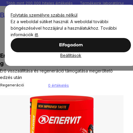
Ugrás
Több mint 200 000 hiteles értékelés
Termékeink laboratóriumban 
a
Kosár
Folytatás személyre szabás nélkül
fő
Ez a weboldal sütiket használ. A weboldal további
tartalomhoz
böngészésével hozzájárul a használatukhoz. További
információk
itt
.
Célok
Tréning
Elfogadom
Beállítások
Enervit R2 regeneráló ital, narancs ízű, 400
g
Erő visszaállítása és regeneráció támogatása megerőltető
edzés után
Regeneráció
0 értékelés