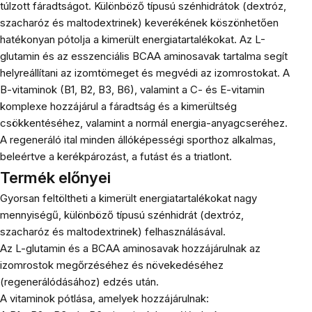
túlzott fáradtságot. Különböző típusú szénhidrátok (dextróz,
szacharóz és maltodextrinek) keverékének köszönhetően
hatékonyan pótolja a kimerült energiatartalékokat. Az L-
glutamin és az esszenciális BCAA aminosavak tartalma segít
helyreállítani az izomtömeget és megvédi az izomrostokat. A
B-vitaminok (B1, B2, B3, B6), valamint a C- és E-vitamin
komplexe hozzájárul a fáradtság és a kimerültség
csökkentéséhez, valamint a normál energia-anyagcseréhez.
A regeneráló ital minden állóképességi sporthoz alkalmas,
beleértve a kerékpározást, a futást és a triatlont.
Termék előnyei
Gyorsan feltöltheti a kimerült energiatartalékokat nagy
mennyiségű, különböző típusú szénhidrát (dextróz,
szacharóz és maltodextrinek) felhasználásával.
Az L-glutamin és a BCAA aminosavak hozzájárulnak az
izomrostok megőrzéséhez és növekedéséhez
(regenerálódásához) edzés után.
A vitaminok pótlása, amelyek hozzájárulnak: