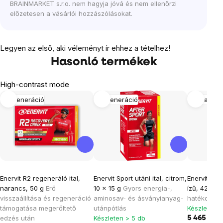
BRAINMARKET s.r.o. nem hagyja jóvá és nem ellenőrzi
előzetesen a vásárlói hozzászólásokat.
Legyen az első, aki véleményt ír ehhez a tételhez!
Hasonló termékek
High-contrast mode
Regeneráció
Regeneráció
Hidratáci
Enervit R2 regeneráló ital,
Enervit Sport utáni ital, citrom,
Enervit izot
narancs, 50 g
Erő
10 x 15 g
Gyors energia-,
ízű, 420 g
I
visszaállítása és regeneráció
aminosav- és ásványianyag-
hatékony hi
támogatása megerőltető
utánpótlás
Készleten >
edzés után
Készleten > 5 db
5 465 Ft