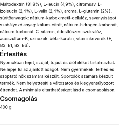
Maltodextrin (81,8%), L-leucin (4,9%), citromsav, L-
izoleucin (2,4%), L-valin (2,4%), aroma, L-glutamin (2%),
sűrítőanyagok: nátrium-karboximetil-cellulóz, savanyúságot
szabályozó anyag: kálium-citrát, nátrium-hidrogén-karbonát,
nátrium-karbonát, C-vitamin, édesítőszer: szukralóz,
aceszulfám-K, színezék: béta-karotin, vitaminkeverék (E,
B3, B1, B2, B6).
Értesítés
Nyomokban tejet, szóját, tojást és dióféléket tartalmazhat.
Ne lépje túl az ajánlott adagot. Nem gyermekek, terhes és
szoptató nők számára készült. Sportolók számára készült
termék. Nem helyettesíti a változatos és kiegyensúlyozott
étrendet. A minimális eltarthatóságot lásd a csomagoláson.
Csomagolás
400 g