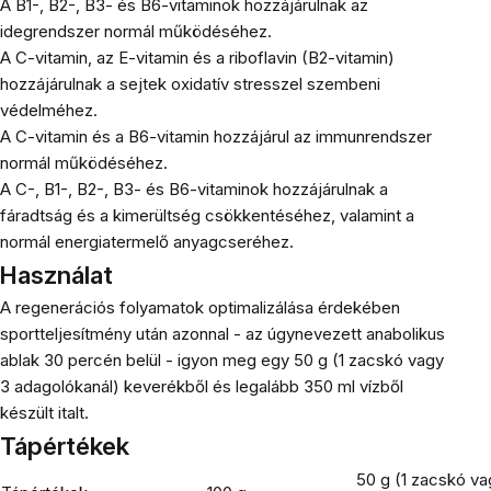
A B1-, B2-, B3- és B6-vitaminok hozzájárulnak az
idegrendszer normál működéséhez.
A C-vitamin, az E-vitamin és a riboflavin (B2-vitamin)
hozzájárulnak a sejtek oxidatív stresszel szembeni
védelméhez.
A C-vitamin és a B6-vitamin hozzájárul az immunrendszer
normál működéséhez.
A C-, B1-, B2-, B3- és B6-vitaminok hozzájárulnak a
fáradtság és a kimerültség csökkentéséhez, valamint a
normál energiatermelő anyagcseréhez.
Használat
A regenerációs folyamatok optimalizálása érdekében
sportteljesítmény után azonnal - az úgynevezett anabolikus
ablak 30 percén belül - igyon meg egy 50 g (1 zacskó vagy
3 adagolókanál) keverékből és legalább 350 ml vízből
készült italt.
Tápértékek
50 g (1 zacskó va