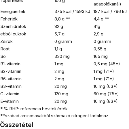
Tápértékek
100 g
adagolókanál)
Energiaérték
375 kcal / 1593 kJ
187 kcal / 796 kJ
Fehérjék
8,8 g **
4,4 g **
Szénhidrátok
82 g
41g
ebből cukrok
5,7 g
2,9 g
Zsírok
0 gramm
0 gramm
Rost
1,1 g
0,55 g
Só
330 mg
165 mg
B1-vitamin
1 mg
0,5 mg (45*)
B2-vitamin
2 mg
1 mg (71*)
B6-vitamin
2 mg
1 mg (71*)
B3-vitamin
20 mg
10 mg (63*)
C-vitamin
120 mg
60 mg (75*)
E-vitamin
20 mg
10 mg (83*)
* % RHP: referencia beviteli érték
**szabad aminosavakból származó nitrogént tartalmaz
Összetétel