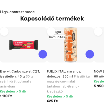
High-contrast mode
Kapcsolódó termékek
Energia
Immunitás
Enervit Carbo szelet C2:1,
FUELIX ITAL, narancs,
NOW L-Trip
ízesítetlen, 45 g
30 g
dobozos, 250 ml
Frissítő ital
60 növényi
szénhidrát optimális
magnézium-malát
Készleten >
arányban
tartalommal, étrend-
5 950 Ft
Készleten > 5 db
kiegészítő
Készleten > 5 db
1 110 Ft
625 Ft