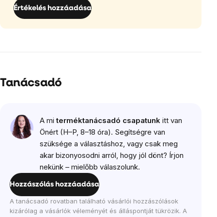
Értékelés hozzáadása
Tanácsadó
A mi
terméktanácsadó csapatunk
itt van
Önért (H–P, 8–18 óra). Segítségre van
szüksége a választáshoz, vagy csak meg
akar bizonyosodni arról, hogy jól dönt? Írjon
nekünk – mielőbb válaszolunk.
Hozzászólás hozzáadása
A tanácsadó rovatban található vásárlói hozzászólások
kizárólag a vásárlók véleményét és álláspontját tükrözik. A