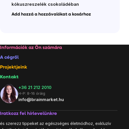
kókuszreszelék csokoládéban
Add hozzá a hozzávalókat a kosárhoz
Lábléc
Információk az Ön számára
A cégről
Projektjeink
Kontakt
+36 21 212 2010
H-P: 8-16 óráig
info@brainmarket.hu
Iratkozz fel hírlevelünkre
és szerezz tippeket az egészséges életmódhoz, exkluzív