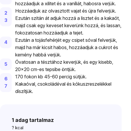
hozzáadjuk a xilitet és a vaníliát, habosra verjük.
Hozzáadjuk az olvasztott vajat és újra felverjük.
Ezután szitán át adjuk hozzá a lisztet és a kakaót,
majd csak egy keveset keverünk hozzá, és lassan,
fokozatosan hozzáadjuk a tejet.
Ezután a tojásfehérjét egy csipet sóval felverjük,
majd ha már kicsit habos, hozzáadjuk a cukrot és
kemény habbá verjük.
Óvatosan a tésztához keverjük, és egy kisebb,
20x20 cm-es tepsibe öntjük.
170 fokon kb 45-60 percig sütjük.
Kakaóval, csokoládéval és kókuszreszelékkel
díszítjük.
1 adag tartalmaz
?
kcal