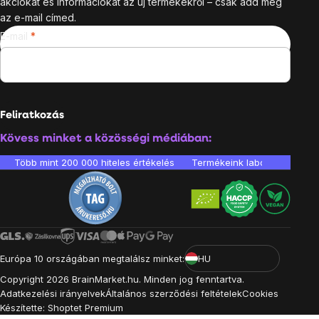
akciókat és információkat az új termékekről – csak add meg
az e-mail címed.
E-mail
Feliratkozás
Kövess minket a közösségi médiában:
Több mint 200 000 hiteles értékelés
Termékeink laboratóriumban 
Európa 10 országában megtalálsz minket:
HU
Copyright
2026
BrainMarket.hu. Minden jog fenntartva.
Adatkezelési irányelvek
Általános szerződési feltételek
Cookies
Készítette: Shoptet Premium