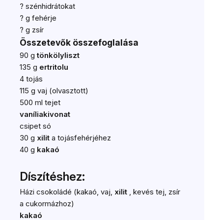
?
szénhidrátokat
?
g fehérje
?
g zsír
Összetevők összefoglalása
90 g
tönkölyliszt
135 g
ertritolu
4 tojás
115 g vaj (olvasztott)
500 ml tejet
vaníliakivonat
csipet só
30 g
xilit
a tojásfehérjéhez
40 g
kakaó
Díszítéshez:
Házi csokoládé (kakaó, vaj,
xilit
, kevés tej, zsír
a cukormázhoz)
kakaó