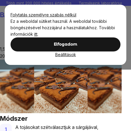
Ugrás
Több mint 200 000 hiteles értékelés
Termékeink laboratóriumban 
a
Kosár
Folytatás személyre szabás nélkül
fő
Ez a weboldal sütiket használ. A weboldal további
tartalomhoz
böngészésével hozzájárul a használatukhoz. További
információk
itt
.
Receptek
Édes receptek
Csokoládé desszert
Elfogadom
1,5 óra
Beállítások
2022.11.14
Módszer
A tojásokat szétválasztjuk a sárgájával,