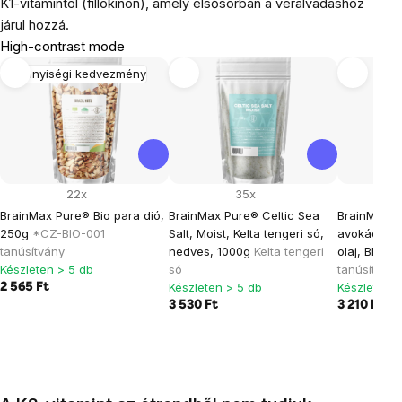
K1-vitamintól (fillokinon), amely elsősorban a véralvadáshoz
járul hozzá.
High-contrast mode
Mennyiségi kedvezmény
22x
35x
BrainMax Pure® Bio para dió,
BrainMax Pure® Celtic Sea
BrainMax ti
250g
*CZ-BIO-001
Salt, Moist, Kelta tengeri só,
avokádó ol
tanúsítvány
nedves, 1000g
Kelta tengeri
olaj, BIO, 
Készleten > 5 db
só
tanúsítvány
Készleten > 5 db
Készleten >
2 565 Ft
3 530 Ft
3 210 Ft