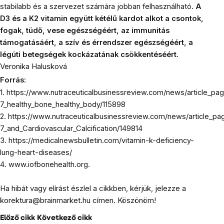
stabilabb és a szervezet számára jobban felhasználható.
A
D3 és a K2 vitamin
együtt kétélű kardot alkot a csontok,
fogak, tüdő, vese egészségéért, az immunitás
támogatásáért, a szív és érrendszer egészségéért, a
légúti betegségek kockázatának csökkentéséért.
Veronika Halusková
Forrás:
1.
https://www.nutraceuticalbusinessreview.com/news/article_pa
7_healthy_bone_healthy_body/115898
2.
https://www.nutraceuticalbusinessreview.com/news/article_p
7_and_Cardiovascular_Calcification/149814
3.
https://medicalnewsbulletin.com/vitamin-k-deficiency-
lung-heart-diseases/
4.
www.iofbonehealth.org
.
Ha hibát vagy elírást észlel a cikkben, kérjük, jelezze a
korektura@brainmarket.hu címen. Köszönöm!
Előző cikk
Következő cikk