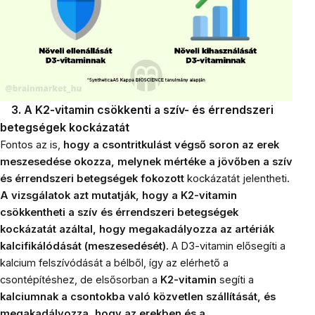
3. A K2-vitamin csökkenti a szív- és érrendszeri
betegségek kockázatát
Fontos az is,
hogy a csontritkulást végső soron az erek
meszesedése okozza, melynek mértéke a jövőben a szív
és érrendszeri betegségek fokozott
kockázatát jelentheti.
A vizsgálatok azt mutatják, hogy a K2-vitamin
csökkentheti a szív és érrendszeri betegségek
kockázatát azáltal, hogy megakadályozza az artériák
kalcifikálódását (meszesedését).
A D3-vitamin elősegíti a
kalcium felszívódását a bélből, így az elérhető a
csontépítéshez, de elsősorban a
K2-vitamin
segíti a
kalciumnak a csontokba való közvetlen szállítását, és
megakadályozza, hogy az erekben és a