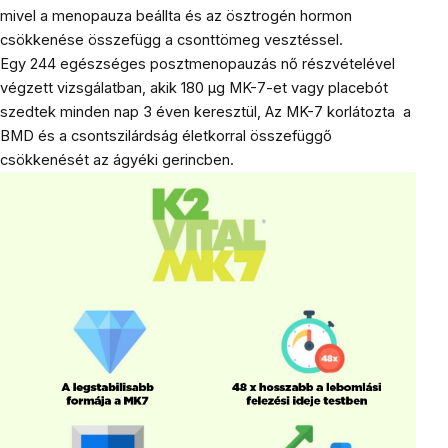
mivel a menopauza beállta és az ösztrogén hormon
csökkenése összefügg a csonttömeg vesztéssel.
Egy 244 egészséges posztmenopauzás nő részvételével
végzett vizsgálatban, akik 180 μg MK-7-et vagy placebót
szedtek minden nap 3 éven keresztül, Az MK-7 korlátozta a
BMD és a csontszilárdság életkorral összefüggő
csökkenését az ágyéki gerincben.