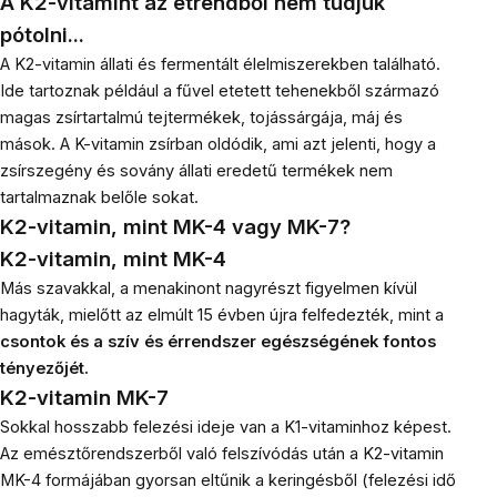
A K2-vitamint az étrendből nem tudjuk
pótolni...
A K2-vitamin állati és fermentált élelmiszerekben található.
Ide tartoznak például a fűvel etetett tehenekből származó
magas zsírtartalmú tejtermékek, tojássárgája, máj és
mások. A K-vitamin zsírban oldódik, ami azt jelenti, hogy a
zsírszegény és sovány állati eredetű termékek nem
tartalmaznak belőle sokat.
K2-vitamin, mint MK-4 vagy MK-7?
K2-vitamin, mint MK-4
Más szavakkal, a menakinont nagyrészt figyelmen kívül
hagyták, mielőtt az elmúlt 15 évben újra felfedezték, mint a
csontok és a szív és érrendszer egészségének fontos
tényezőjét.
K2-vitamin MK-7
Sokkal hosszabb felezési ideje van a K1-vitaminhoz képest.
Az emésztőrendszerből való felszívódás után a K2-vitamin
MK-4 formájában gyorsan eltűnik a keringésből (felezési idő