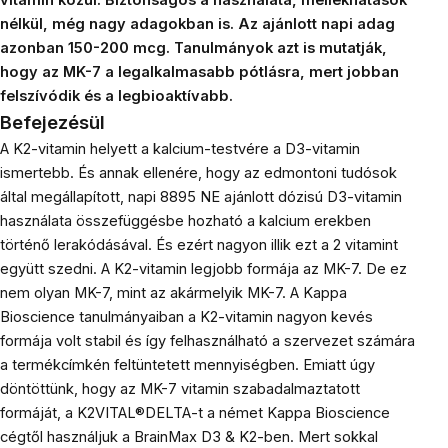
nélkül, még nagy adagokban is. Az ajánlott napi adag
azonban 150-200 mcg. Tanulmányok azt is mutatják,
hogy az MK-7 a legalkalmasabb pótlásra, mert jobban
felszívódik és a legbioaktívabb.
Befejezésül
A K2-vitamin helyett a kalcium-testvére a D3-vitamin
ismertebb. És annak ellenére, hogy az edmontoni tudósok
által megállapított, napi 8895 NE ajánlott dózisú D3-vitamin
használata összefüggésbe hozható a kalcium erekben
történő lerakódásával. És ezért nagyon illik ezt a 2 vitamint
együtt szedni. A K2-vitamin legjobb formája az MK-7. De ez
nem olyan MK-7, mint az akármelyik MK-7. A Kappa
Bioscience tanulmányaiban a K2-vitamin nagyon kevés
formája volt stabil és így felhasználható a szervezet számára
a termékcímkén feltüntetett mennyiségben. Emiatt úgy
döntöttünk, hogy az MK-7 vitamin szabadalmaztatott
formáját, a K2VITAL®DELTA-t a német Kappa Bioscience
cégtől használjuk a
BrainMax D3 & K2-ben
. Mert sokkal