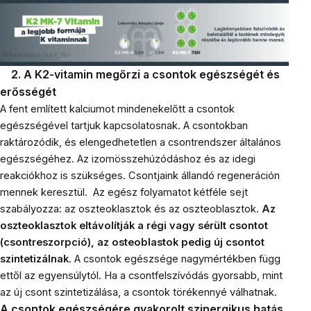
2. A K2-vitamin megőrzi a csontok egészségét és
erősségét
A fent említett kalciumot mindenekelőtt a csontok
egészségével tartjuk kapcsolatosnak. A csontokban
raktározódik, és elengedhetetlen a csontrendszer általános
egészségéhez. Az izomösszehúzódáshoz és az idegi
reakciókhoz is szükséges. Csontjaink állandó regeneráción
mennek keresztül. Az egész folyamatot kétféle sejt
szabályozza: az oszteoklasztok és az oszteoblasztok.
Az
oszteoklasztok eltávolítják a régi vagy sérült csontot
(csontreszorpció), az osteoblastok pedig új csontot
szintetizálnak.
A csontok egészsége nagymértékben függ
ettől az egyensúlytól. Ha a csontfelszívódás gyorsabb, mint
az új csont szintetizálása, a csontok törékennyé válhatnak.
A csontok egészségére gyakorolt ​​szinergikus hatás