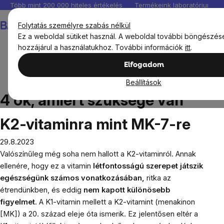
Ugrás
Több mint 200 000 hiteles értékelés
Termékeink laboratóriumban 
a
Kosár
Folytatás személyre szabás nélkül
fő
Ez a weboldal sütiket használ. A weboldal további böngészés
tartalomhoz
hozzájárul a használatukhoz. További információk
itt
.
Elfogadom
Blog
4 ok, amiért szüksége van K2-vitaminra mint MK-7-
Beállítások
re
4 ok, amiért szüksége van
K2-vitaminra mint MK-7-re
29.8.2023
Valószínűleg még soha nem hallott a K2-vitaminról. Annak
ellenére, hogy ez a vitamin
létfontosságú szerepet játszik
egészségünk számos vonatkozásában,
ritka az
étrendünkben, és eddig
nem kapott különösebb
figyelmet
. A K1-vitamin mellett a K2-vitamint (menakinon
[MK]) a 20. század eleje óta ismerik. Ez jelentősen eltér a