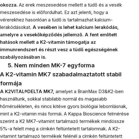
okozza.
Az erek meszesedése mellett a tüdő és a vesék
meszesedése is előfordulhat. Ez azt jelenti, hogy a
vérerekhez hasonlóan a tüdő is tartalmazhat kalcium-
lerakódásokat.
A vesében is lehet kalcium lerakódás,
amelyre a vesekőképződés jellemző
.
A fent említett
hatások mellett a K2-vitamin támogatja az
immunrendszert és részt vesz a tüdő egészségének
szabályozásában is.
5. Nem minden MK-7 egyforma
A K2-vitamin MK7 szabadalmaztatott stabil
formája
A K2VITAL®DELTA MK7,
amelyet a BrainMax D3&K2-ben
használtunk, sokkal stabilabb normál és magasabb
hőmérsékleten, és nincs kitéve gyors biológiai lebomlásnak,
mint a K2-vitamin más formái. A Kappa Bioscience felmérése
szerint a K2 MK7-vitamint tartalmazó termékek mindössze
5%-a felelt meg a címkén feltüntetett tartalomnak. A K2-
vitamint tartalmazó termékek felénél a címkén feltüntetett