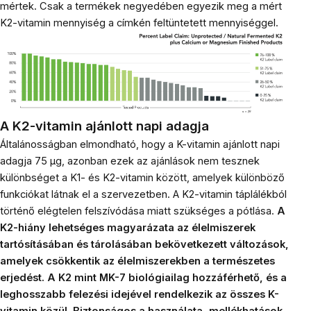
mértek. Csak a termékek negyedében egyezik meg a mért
K2-vitamin mennyiség a címkén feltüntetett mennyiséggel.
A K2-vitamin ajánlott napi adagja
Általánosságban elmondható, hogy a K-vitamin ajánlott napi
adagja 75 µg, azonban ezek az ajánlások nem tesznek
különbséget a K1- és K2-vitamin között, amelyek különböző
funkciókat látnak el a szervezetben. A K2-vitamin táplálékból
történő elégtelen felszívódása miatt szükséges a pótlása.
A
K2-hiány lehetséges magyarázata az élelmiszerek
tartósításában és tárolásában bekövetkezett változások,
amelyek csökkentik az élelmiszerekben a természetes
erjedést. A K2 mint MK-7 biológiailag hozzáférhető, és a
leghosszabb felezési idejével rendelkezik az összes K-
vitamin közül. Biztonságos a használata, mellékhatások