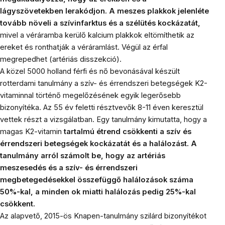
lágyszövetekben lerakódjon. A meszes plakkok jelenléte
tovább növeli a szívinfarktus és a szélütés kockázatát,
mivel a véráramba kerülő kalcium plakkok eltömíthetik az
ereket és ronthatják a véráramlást. Végül az érfal
megrepedhet (artériás disszekció).
A közel 5000 holland férfi és nő bevonásával készült
rotterdami tanulmány a szív- és érrendszeri betegségek K2-
vitaminnal történő megelőzésének egyik legerősebb
bizonyítéka. Az 55 év feletti résztvevők 8-11 éven keresztül
vettek részt a vizsgálatban. Egy tanulmány kimutatta, hogy a
magas K2-vitamin
tartalmú étrend csökkenti a szív és
érrendszeri betegségek kockázatát és a halálozást. A
tanulmány arról számolt be, hogy az artériás
meszesedés és a szív- és érrendszeri
megbetegedésekkel összefüggő halálozások száma
50%-kal, a minden ok miatti halálozás pedig 25%-kal
csökkent.
Az alapvető, 2015-ös Knapen-tanulmány szilárd bizonyítékot