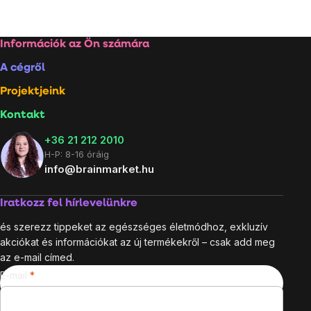
Lábléc
Információk az Ön számára
A cégről
Projektjeink
Kontakt
+36 21 212 2010
H-P: 8-16 óráig
info@brainmarket.hu
Iratkozz fel hírlevelünkre
és szerezz tippeket az egészséges életmódhoz, exkluzív
akciókat és információkat az új termékekről – csak add meg
az e-mail címed.
E-mail