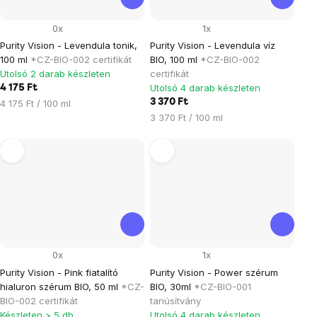
0x
1x
Purity Vision - Levendula tonik,
Purity Vision - Levendula víz
100 ml
*CZ-BIO-002 certifikát
BIO, 100 ml
*CZ-BIO-002
Utolsó 2 darab készleten
certifikát
Utolsó 4 darab készleten
4 175 Ft
Egységár:
3 370 Ft
4 175 Ft / 100 ml
Egységár:
3 370 Ft / 100 ml
0x
1x
Purity Vision - Pink fiatalító
Purity Vision - Power szérum
hialuron szérum BIO, 50 ml
*CZ-
BIO, 30ml
*CZ-BIO-001
BIO-002 certifikát
tanúsítvány
Készleten > 5 db
Utolsó 4 darab készleten