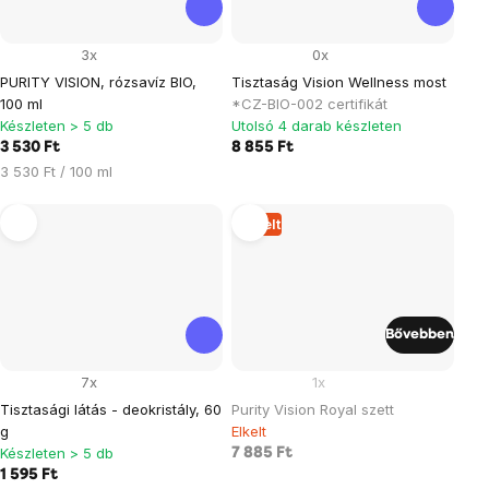
3x
0x
PURITY VISION, rózsavíz BIO,
Tisztaság Vision Wellness most
100 ml
*CZ-BIO-002 certifikát
Készleten > 5 db
Utolsó 4 darab készleten
3 530 Ft
8 855 Ft
Egységár:
3 530 Ft / 100 ml
Elkelt
Bővebben
7x
1x
Tisztasági látás - deokristály, 60
Purity Vision Royal szett
g
Elkelt
Készleten > 5 db
7 885 Ft
1 595 Ft