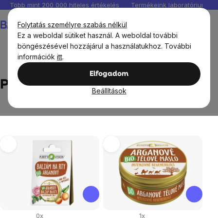
Ugrás
Több mint 200 000 hiteles értékelés
Termékeink laboratóriumban 
a
Kosár
Folytatás személyre szabás nélkül
fő
Ez a weboldal sütiket használ. A weboldal további
tartalomhoz
böngészésével hozzájárul a használatukhoz. További
információk
itt
.
Márka
PURITY VISION
Elfogadom
PURITY VISION
Beállítások
Termékek
listája
0x
1x