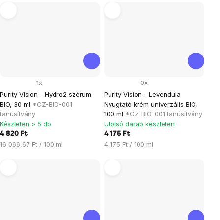
1x
0x
Purity Vision - Hydro2 szérum
Purity Vision - Levendula
BIO, 30 ml
*CZ-BIO-001
Nyugtató krém univerzális BIO,
tanúsítvány
100 ml
*CZ-BIO-001 tanúsítvány
Készleten > 5 db
Utolsó darab készleten
4 820 Ft
4 175 Ft
Egységár:
Egységár:
16 066,67 Ft / 100 ml
4 175 Ft / 100 ml