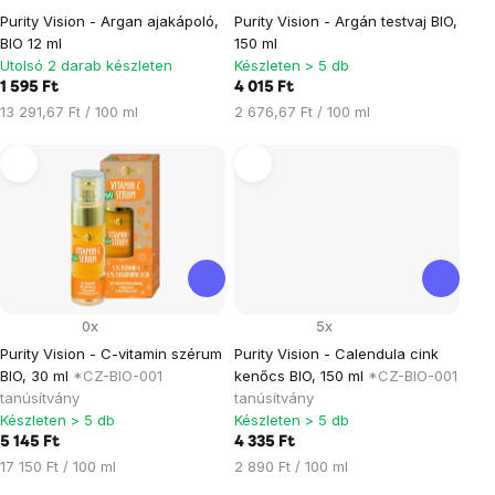
Purity Vision - Argan ajakápoló,
Purity Vision - Argán testvaj BIO,
BIO 12 ml
150 ml
Utolsó 2 darab készleten
Készleten > 5 db
1 595 Ft
4 015 Ft
Egységár:
Egységár:
13 291,67 Ft / 100 ml
2 676,67 Ft / 100 ml
0x
5x
Purity Vision - C-vitamin szérum
Purity Vision - Calendula cink
BIO, 30 ml
*CZ-BIO-001
kenőcs BIO, 150 ml
*CZ-BIO-001
tanúsítvány
tanúsítvány
Készleten > 5 db
Készleten > 5 db
5 145 Ft
4 335 Ft
Egységár:
Egységár:
17 150 Ft / 100 ml
2 890 Ft / 100 ml