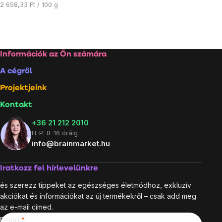
Egységár:
2 658,33 Ft / 100 g
Listairányítás
elemei
Lábléc
Információk az Ön számára
A cégről
Projektjeink
Kontakt
+36 21 212 2010
H-P: 8-16 óráig
info@brainmarket.hu
Iratkozz fel hírlevelünkre
és szerezz tippeket az egészséges életmódhoz, exkluzív
akciókat és információkat az új termékekről – csak add meg
az e-mail címed.
E-mail