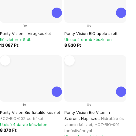
0x
0x
Purity Vision - Virágkészlet
Purity Vision BIO ápoló szett
Készleten > 5 db
Utolsó 4 darab készleten
13 087 Ft
8 530 Ft
1x
0x
Purity Vision Bio fiatalító készlet
Purity Vision Bio Vitamin
*CZ-BIO-002 certifikát
Szérum, Napi szett
Hidratáló és
Utolsó 4 darab készleten
vitamin készlet, *CZ-BIO-001
tanúsítvánnyal
8 370 Ft