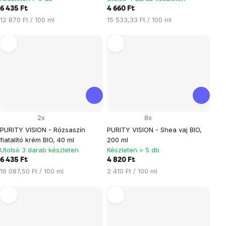
6 435 Ft
4 660 Ft
Egységár:
Egységár:
12 870 Ft / 100 ml
15 533,33 Ft / 100 ml
2x
8x
PURITY VISION - Rózsaszín
PURITY VISION - Shea vaj BIO,
fiatalító krém BIO, 40 ml
200 ml
Utolsó 3 darab készleten
Készleten > 5 db
6 435 Ft
4 820 Ft
Egységár:
Egységár:
16 087,50 Ft / 100 ml
2 410 Ft / 100 ml