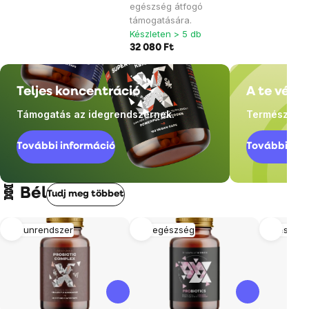
egészség átfogó
támogatására.
Készleten > 5 db
32 080 Ft
Teljes koncentráció
A te véde
Támogatás az idegrendszernek.
Természetes
További információ
További inf
🧬 Bél
Tudj meg többet
Immunrendszer
Női egészség
Emésztés