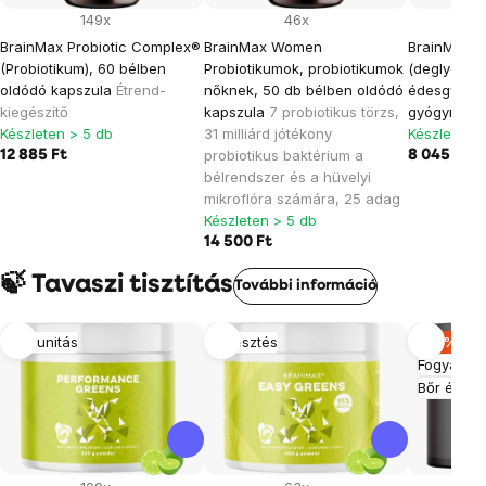
149x
46x
BrainMax Probiotic Complex®
BrainMax Women
BrainMax 
(Probiotikum), 60 bélben
Probiotikumok, probiotikumok
(deglycyrrhi
oldódó kapszula
Étrend-
nőknek, 50 db bélben oldódó
édesgyökér
kiegészítő
kapszula
7 probiotikus törzs,
gyógynövé
Készleten > 5 db
31 milliárd jótékony
Készleten >
probiotikus baktérium a
12 885 Ft
8 045 Ft
bélrendszer és a hüvelyi
mikroflóra számára, 25 adag
Készleten > 5 db
14 500 Ft
🍃 Tavaszi tisztítás
További információ
Immunitás
Emésztés
–50%
Fogyás
Bőr és haj