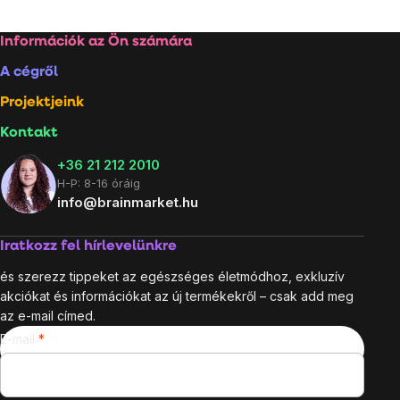
Lábléc
Információk az Ön számára
A cégről
Projektjeink
Kontakt
+36 21 212 2010
H-P: 8-16 óráig
info@brainmarket.hu
Iratkozz fel hírlevelünkre
és szerezz tippeket az egészséges életmódhoz, exkluzív
akciókat és információkat az új termékekről – csak add meg
az e-mail címed.
E-mail