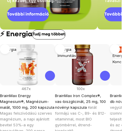
Új kezdet. Egy csomag.
Tavaszi ked
További információ
További inf
⚡ Energia
Tudj meg többet
Energia
Energia
–19%
Immunitás
Energia
Koncentrá
467x
100x
BrainMax Energy
BrainMax Iron Complex®,
BrainMax N
Magnesium®, Magnézium-
vas-biszglicinát, 25 mg, 100
db növényi
malát, 1000 mg, 200 kapszula
növényi kapszula
Kelát
vegyület az
Magas felszívódású szerves
formájú vas C-, B9- és B12-
izomnövek
magnézium, a napi ajánlott
vitaminnal, most BIO
teljesítmé
bevitel 53%-a egy
gyömbérrel, étrend-
és az ener
kapszulában, 200 napra
kiegészítő
étrend-kieg