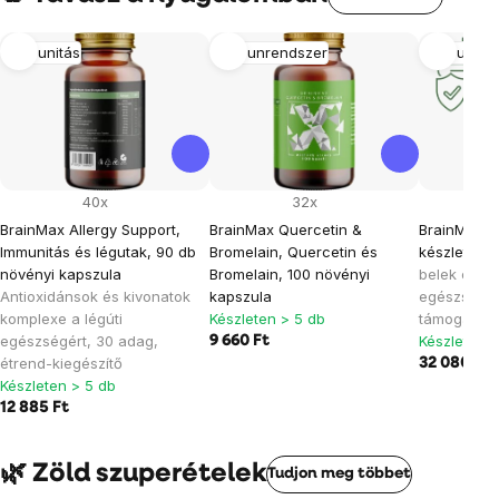
Immunitás
Immunrendszer
Immunitás
40x
32x
BrainMax Allergy Support,
BrainMax Quercetin &
BrainMax a
Immunitás és légutak, 90 db
Bromelain, Quercetin és
készlet
Kés
növényi kapszula
Bromelain, 100 növényi
belek és az
Antioxidánsok és kivonatok
kapszula
egészség á
komplexe a légúti
Készleten > 5 db
támogatásá
egészségért, 30 adag,
Készleten >
9 660 Ft
étrend-kiegészítő
32 080 Ft
Készleten > 5 db
12 885 Ft
🌿 Zöld szuperételek
Tudjon meg többet