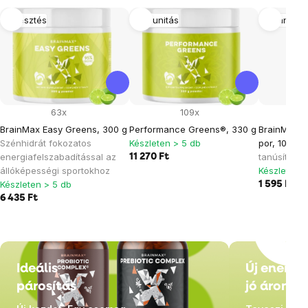
Emésztés
Immunitás
Mennyisé
63x
109x
BrainMax Easy Greens, 300 g
Performance Greens®, 330 g
BrainMax P
Szénhidrát fokozatos
Készleten > 5 db
por, 100 g
energiafelszabadítással az
tanúsítvány
11 270 Ft
állóképességi sportokhoz
Készleten >
Készleten > 5 db
1 595 Ft
6 435 Ft
Ideális
Új energi
párosítás
jó áron