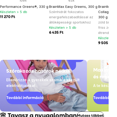
109x
63x
Performance Greens®, 330 g
BrainMax Easy Greens, 300 g
BrainMax 
Készleten > 5 db
Szénhidrát fokozatos
Collagen G
energiafelszabadítással az
300 g
Natic
11 270 Ft
állóképességi sportokhoz
zöld bio sz
Készleten > 5 db
friss zölda
étrend-kieg
6 435 Ft
Készleten >
9 505 Ft
19
Maximális
Szórakozás határok nélkül!
és regene
Ellenőrizze a gyerekek számára készült
elektrolitjainkat.
A te készlete
További információ
További inf
🌸 Tavasz a nyugalomban
Mutass többet