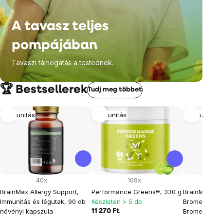
A tavasz teljes
pompájában
Tavaszi támogatás a testednek.
🏆 Bestsellerek
Tudj meg többet
Immunitás
Immunitás
Immunren
40x
109x
BrainMax Allergy Support,
Performance Greens®, 330 g
BrainMax Q
Immunitás és légutak, 90 db
Készleten > 5 db
Bromelain,
növényi kapszula
Bromelain, 
11 270 Ft