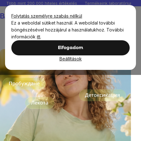
Ugrás
Több mint 200 000 hiteles értékelés
Termékeink laboratóriumban 
a
Kosár
Folytatás személyre szabás nélkül
fő
Ez a weboldal sütiket használ. A weboldal további
tartalomhoz
böngészésével hozzájárul a használatukhoz. További
információk
itt
.
LP duben
Elfogadom
Beállítások