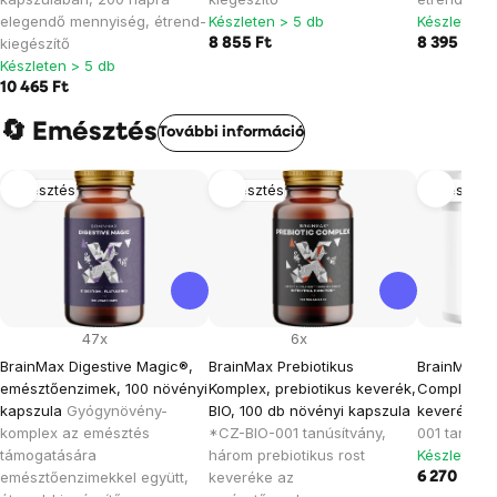
elegendő mennyiség, étrend-
Készleten > 5 db
Készleten >
kiegészítő
8 855 Ft
8 395 Ft
10
Készleten > 5 db
10 465 Ft
🔄 Emésztés
További információ
Emésztés
Emésztés
Emésztés
47x
6x
BrainMax Digestive Magic®,
BrainMax Prebiotikus
BrainMax P
emésztőenzimek, 100 növényi
Komplex, prebiotikus keverék,
Complex, p
kapszula
Gyógynövény-
BIO, 100 db növényi kapszula
keverék, B
komplex az emésztés
*CZ-BIO-001 tanúsítvány,
001 tanúsít
támogatására
három prebiotikus rost
Készleten >
emésztőenzimekkel együtt,
keveréke az
6 270 Ft