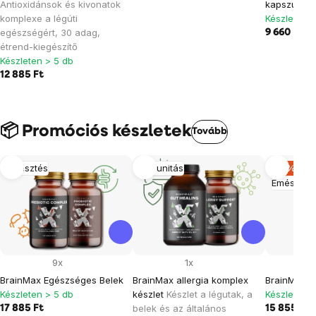
Antioxidánsok és kivonatok
kapszula
komplexe a légúti
Készleten >
egészségért, 30 adag,
9 660 Ft
étrend-kiegészítő
Készleten > 5 db
12 885 Ft
📦 Promóciós készletek
Tovább
Emésztés
Immunitás
–17%
Emésztés
9x
1x
BrainMax Egészséges Belek
BrainMax allergia komplex
BrainMax e
Készleten > 5 db
készlet
Készlet a légutak, a
Készleten >
belek és az általános
17 885 Ft
15 855 Ft
1