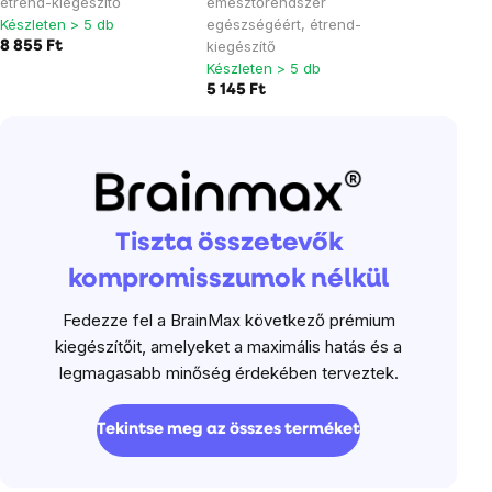
étrend-kiegészítő
emésztőrendszer
Készleten > 5 db
egészségéért, étrend-
kiegészítő
8 855 Ft
Készleten > 5 db
5 145 Ft
Tiszta összetevők
kompromisszumok nélkül
Fedezze fel a BrainMax következő prémium
kiegészítőit, amelyeket a maximális hatás és a
legmagasabb minőség érdekében terveztek.
Tekintse meg az összes terméket