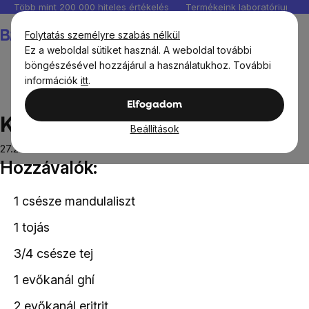
Ugrás
Több mint 200 000 hiteles értékelés
Termékeink laboratóriumban 
a
Kosár
Folytatás személyre szabás nélkül
fő
Ez a weboldal sütiket használ. A weboldal további
tartalomhoz
böngészésével hozzájárul a használatukhoz. További
információk
itt
.
Receptek
Édes receptek
Kesudiós Brownies
Elfogadom
Kesudiós Brownies
Beállítások
27.2.2023
Hozzávalók:
1 csésze
mandulaliszt
1 tojás
3/4 csésze tej
1 evőkanál
ghí
2 evőkanál
eritrit