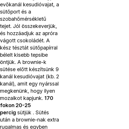
evőkanál kesudióvajat, a
sütőport és a
szobahőmérsékletű
tejet. Jól összekeverjük,
és hozzáadjuk az apróra
vágott csokoládét. A
kész tésztát sütőpapírral
bélelt kisebb tepsibe
öntjük. A brownie-k
sütése előtt készítsünk 9
kanál kesudióvajat (kb. 2
kanál), amit egy nyárssal
megkenünk, hogy ilyen
mozaikot kapjunk.
170
fokon 20-25
percig
sütjük . Sütés
után a brownie-nak extra
rugalmas és egyben