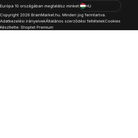
Európa 10 országában megtalálsz minket:
HU
Copyright
2026
BrainMarket.hu. Minden jog fenntartva.
Adatkezelési irányelvek
Általános szerződési feltételek
Cookies
Készítette: Shoptet Premium