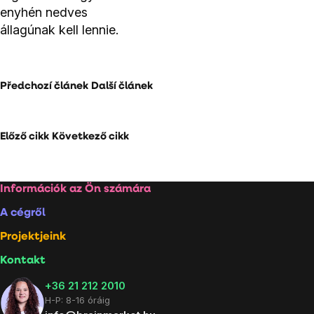
enyhén nedves
állagúnak kell lennie.
Předchozí článek
Další článek
Előző cikk
Következő cikk
Lábléc
Információk az Ön számára
A cégről
Projektjeink
Kontakt
+36 21 212 2010
H-P: 8-16 óráig