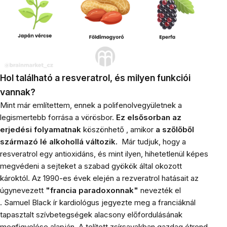
Hol található a resveratrol, és milyen funkciói
vannak?
Mint már említettem, ennek a polifenolvegyületnek a
legismertebb forrása a vörösbor.
Ez elsősorban az
erjedési folyamatnak
köszönhető , amikor
a szőlőből
származó lé alkohollá változik.
Már tudjuk, hogy a
resveratrol egy antioxidáns, és mint ilyen, hihetetlenül képes
megvédeni a sejteket a szabad gyökök által okozott
károktól. Az 1990-es évek elején a rezveratrol hatásait az
úgynevezett
"francia paradoxonnak"
nevezték el
. Samuel Black ír kardiológus jegyezte meg a franciáknál
tapasztalt szívbetegségek alacsony előfordulásának
megfigyelése alapján. A telített zsírsavakban gazdag étrend