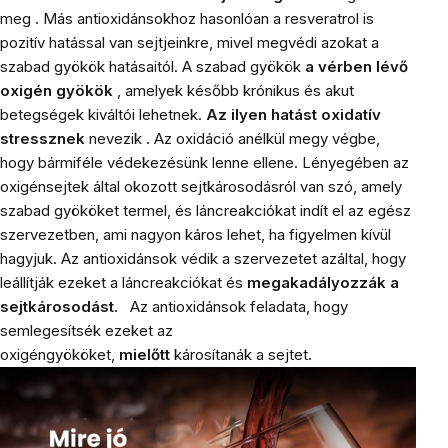
meg
.
Más antioxidánsokhoz hasonlóan a resveratrol is
pozitív hatással van sejtjeinkre, mivel megvédi azokat a
szabad gyökök hatásaitól.
A szabad gyökök
a vérben lévő
oxigén gyökök
, amelyek később krónikus és akut
betegségek kiváltói lehetnek.
Az ilyen hatást oxidatív
stressznek
nevezik
.
Az oxidáció anélkül megy végbe,
hogy bármiféle védekezésünk lenne ellene.
Lényegében az
oxigénsejtek által okozott sejtkárosodásról van szó, amely
szabad gyököket termel, és láncreakciókat indít el az egész
szervezetben, ami nagyon káros lehet, ha figyelmen kívül
hagyjuk.
Az antioxidánsok védik a szervezetet azáltal, hogy
leállítják ezeket a láncreakciókat és
megakadályozzák a
sejtkárosodást.
Az antioxidánsok feladata, hogy
semlegesítsék ezeket az
oxigéngyököket,
mielőtt
károsítanák a sejtet.