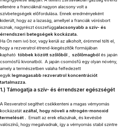
ellenére a franciáknál nagyon alacsony volt a
szívbetegségek előfordulása.
Ennek eredményeként
kiderült, hogy az a lazaság, amellyel a franciák vörösbort
isznak, nagyrészt összefügg
alacsonyabb a szív- és
érrendszeri betegségek kockázata.
Ha Ön nem ivó bor, vagy kerüli az alkoholt, örömmel tölti el,
hogy a rezveratrol étrend-kiegészítők formájában
kapható
többek között
szőlőből
,
szőlőmagból
és japán
csomósfű kivonatból. A japán csomósfű egy olyan növény,
amely a természetben valaha felfedezett
egyik
legmagasabb rezveratrol koncentrációt
tartalmazza.
1.) Támogatja a szív- és érrendszer egészségét
A Resveratrol segíthet csökkenteni a magas vérnyomás
kockázatát
azáltal, hogy növeli a nitrogén-monoxid
termelését
.
Emiatt az erek ellazulnak, és kevésbé
valószínű, hogy megalvadnak, így a vérnyomás stabil szintre