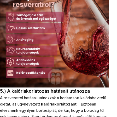
5.) A kalóriakorlátozás hatásait utánozza
A rezveratrol hatásai utánozzák a korlátozott kalóriabevitelű
diétát, az úgynevezett
kalóriakorlátozást
.
Biztosan
élveznénk egy ilyen borterápiát, de kár, hogy a boradag túl
sok lenne ehhez. Ezért érdemes étrend-kiegészítőt keresni.