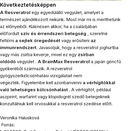
Következtetésképpen
A Resveratrol
egy egyedülálló vegyület, amelyet a
természet ajándékozott nekünk. Most már mi is meríthetünk
az előnyeiből. Különösen akkor, ha a családjában
előfordult
szív és érrendszeri betegség
, szeretné
feltörni
a sejtek öregedését
vagy erősíteni
az
immunrendszert.
Javasoljuk, hogy a resveratrol joghurtba
vagy más zsírba keverje, mivel ez egy
zsírban
oldódó
vegyület .
A BrainMax Resveratrol
a japán göncfű
gyökeréből származik.
A rezveratrol
gyógyszerkölcsönhatási vizsgálatait nem
végezték. Figyelembe kell azonban
venni
a vérhígítókkal
való lehetséges kölcsönhatást .
A vérhígítót, például
aszpirint, warfarint vagy klopidogrél szedő betegeknek
konzultálniuk kell orvosukkal a resveratrol szedése előtt.
Veronika Halusková
Forrás: