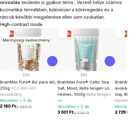
orvoslás
területén is gyakori téma
.
Vezető helye számos
kozmetikai termékben, különösen a bőröregedés és a
ráncok későbbi megjelenése ellen sem szokatlan.
High-contrast mode
-15 %
-15 %
-15 %
Mennyiségi kedvezmény
22x
35x
BrainMax Pure® Bio para dió,
BrainMax Pure® Celtic Sea
BrainMax ti
250g
*CZ-BIO-001
Salt, Moist, Kelta tengeri só,
avokádó ol
tanúsítvány
nedves, 1000g
Kelta tengeri
olaj, BIO, 
Készleten > 5 db
só
tanúsítvány
Készleten > 5 db
Készleten >
2 180 Ft
2 565 Ft
3 001 Ft
3 530 Ft
2 729 Ft
3 2