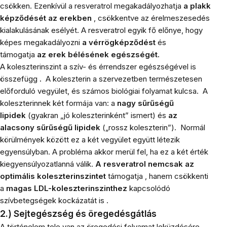
csökken.
Ezenkívül a resveratrol megakadályozhatja
a plakk
képződését az erekben
, csökkentve az érelmeszesedés
kialakulásának esélyét.
A resveratrol egyik fő előnye, hogy
képes megakadályozni
a vérrögképződést
és
támogatja
az erek bélésének egészségét.
A koleszterinszint a szív- és érrendszer egészségével is
összefügg
.
A koleszterin a szervezetben természetesen
előforduló vegyület, és számos biológiai folyamat kulcsa.
A
koleszterinnek két formája van: a
nagy sűrűségű
lipidek
(gyakran „jó koleszterinként” ismert) és
az
alacsony sűrűségű lipidek
(„rossz koleszterin”).
Normál
körülmények között ez a
két vegyület együtt létezik
egyensúlyban. A probléma akkor merül fel, ha ez a két érték
kiegyensúlyozatlanná válik.
A resveratrol nemcsak az
optimális koleszterinszintet
támogatja , hanem csökkenti
a
magas LDL-koleszterinszinthez
kapcsolódó
szívbetegségek kockázatát is .
2.) Sejtegészség és öregedésgátlás
A történelem tele van az öregedési folyamat leküzdésére