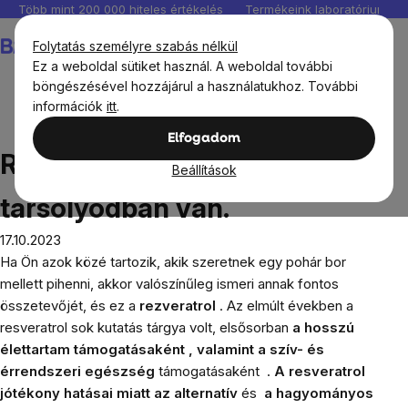
Ugrás
Több mint 200 000 hiteles értékelés
Termékeink laboratóriumban 
a
Kosár
Folytatás személyre szabás nélkül
fő
Ez a weboldal sütiket használ. A weboldal további
tartalomhoz
böngészésével hozzájárul a használatukhoz. További
információk
itt
.
Blog
Resveratrol 5 ok, amiért a tarsolyodban van.
Elfogadom
Resveratrol 5 ok, amiért a
Beállítások
tarsolyodban van.
17.10.2023
Ha Ön azok közé tartozik, akik szeretnek egy pohár bor
mellett pihenni, akkor valószínűleg ismeri annak fontos
összetevőjét, és ez a
rezveratrol
.
Az elmúlt években a
resveratrol sok kutatás tárgya volt, elsősorban
a hosszú
élettartam támogatásaként , valamint
a szív- és
érrendszeri egészség
támogatásaként
.
A resveratrol
jótékony hatásai miatt az alternatív
és
a hagyományos