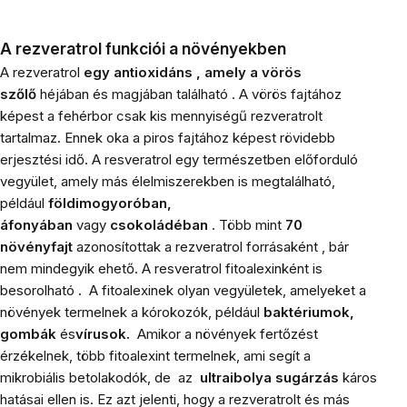
A rezveratrol funkciói a növényekben
A rezveratrol
egy antioxidáns , amely
a
vörös
szőlő
héjában és magjában található . A vörös fajtához
képest a fehérbor csak kis mennyiségű rezveratrolt
tartalmaz. Ennek oka a piros fajtához képest rövidebb
erjesztési idő. A resveratrol egy természetben előforduló
vegyület, amely más élelmiszerekben is megtalálható,
például
földimogyoróban,
áfonyában
vagy
csokoládéban
.
Több mint
70
növényfajt
azonosítottak a rezveratrol forrásaként , bár
nem mindegyik ehető.
A resveratrol fitoalexinként is
besorolható
.
A fitoalexinek olyan vegyületek, amelyeket a
növények termelnek a kórokozók, például
baktériumok,
gombák
és
vírusok.
Amikor a növények fertőzést
érzékelnek, több fitoalexint termelnek, ami segít a
mikrobiális betolakodók, de az
ultraibolya sugárzás
káros
hatásai ellen is. Ez azt jelenti, hogy
a rezveratrolt és más