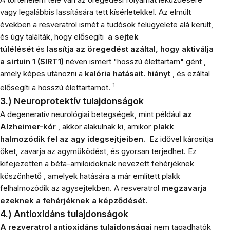
vagy legalábbis lassítására tett kísérletekkel. Az elmúlt
években a resveratrol ismét a tudósok felügyelete alá került,
és úgy találták, hogy elősegíti
a sejtek
túlélését
és
lassítja az öregedést azáltal, hogy aktiválja
a
sirtuin 1 (SIRT1)
néven ismert "hosszú élettartam" gént ,
amely képes utánozni a
kalória hatásait. hiányt
, és ezáltal
1
elősegíti a hosszú élettartamot.
3.) Neuroprotektív tulajdonságok
A degeneratív neurológiai betegségek, mint például
az
Alzheimer-kór
, akkor alakulnak ki, amikor
plakk
halmozódik fel az agy idegsejtjeiben.
Ez idővel károsítja
őket, zavarja az agyműködést, és gyorsan terjedhet. Ez
kifejezetten a béta-amiloidoknak nevezett fehérjéknek
köszönhető
, amelyek hatására a már említett plakk
felhalmozódik az agysejtekben. A resveratrol
megzavarja
ezeknek a fehérjéknek a képződését.
4.) Antioxidáns tulajdonságok
A
rezveratrol
antioxidáns tulajdonságai
nem tagadhatók