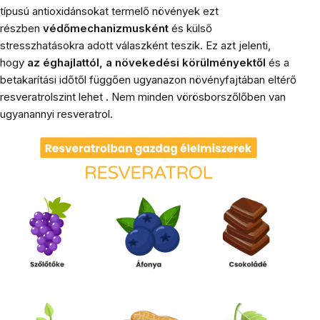
típusú antioxidánsokat termelő növények ezt
részben
védőmechanizmusként
és külső
stresszhatásokra adott válaszként teszik. Ez azt jelenti,
hogy
az éghajlattól, a növekedési körülményektől
és a
betakarítási időtől
függően ugyanazon növényfajtában eltérő
resveratrolszint lehet
.
Nem minden vörösborszőlőben van
ugyanannyi resveratrol.