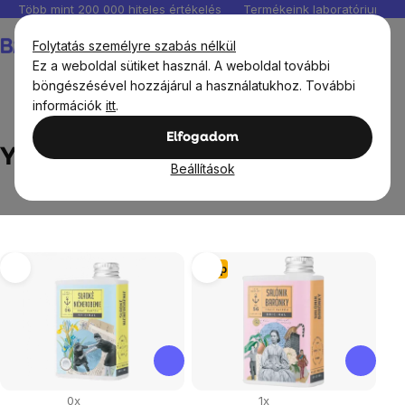
Ugrás
Több mint 200 000 hiteles értékelés
Termékeink laboratóriumban 
a
Kosár
Folytatás személyre szabás nélkül
fő
Ez a weboldal sütiket használ. A weboldal további
tartalomhoz
böngészésével hozzájárul a használatukhoz. További
információk
itt
.
Márka
YAYA
Elfogadom
YAYA
Beállítások
Termékek
Tipp
listája
0x
1x