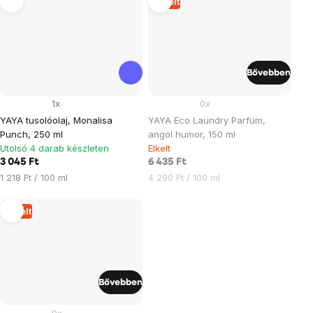
Elkelt
Bővebben
1x
0x
YAYA tusolóolaj, Monalisa
YAYA Eco Laundry Parfüm,
Punch, 250 ml
angol humor, 150 ml
Utolsó 4 darab készleten
Elkelt
3 045 Ft
6 435 Ft
Egységár:
Egységár:
1 218 Ft / 100 ml
4 290 Ft / 100 ml
Elkelt
Bővebben
0x