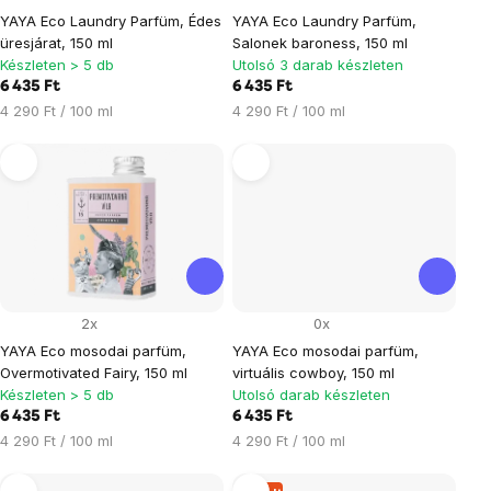
YAYA Eco Laundry Parfüm, Édes
YAYA Eco Laundry Parfüm,
üresjárat, 150 ml
Salonek baroness, 150 ml
Készleten > 5 db
Utolsó 3 darab készleten
6 435 Ft
6 435 Ft
Egységár:
Egységár:
4 290 Ft / 100 ml
4 290 Ft / 100 ml
2x
0x
YAYA Eco mosodai parfüm,
YAYA Eco mosodai parfüm,
Overmotivated Fairy, 150 ml
virtuális cowboy, 150 ml
Készleten > 5 db
Utolsó darab készleten
6 435 Ft
6 435 Ft
Egységár:
Egységár:
4 290 Ft / 100 ml
4 290 Ft / 100 ml