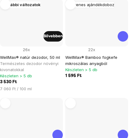
További változatok
Ingyenes ajándékdoboz
Bővebben
26x
22x
WellMax® natúr dezodor, 50 ml
WellMax® Bamboo fogkefe
Természetes dezodor növényi
mikroszálas anyagból
kivonatokkal
Készleten > 5 db
Készleten > 5 db
1 595 Ft
3 530 Ft
Egységár:
7 060 Ft / 100 ml