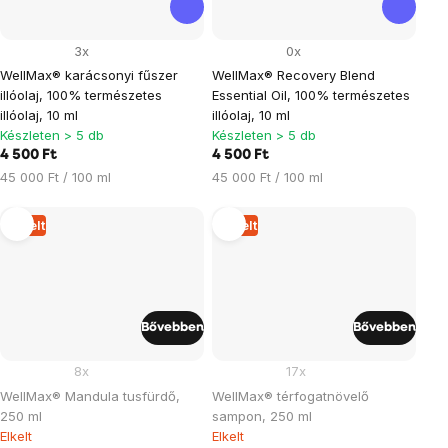
3x
0x
WellMax® karácsonyi fűszer
WellMax® Recovery Blend
illóolaj, 100% természetes
Essential Oil, 100% természetes
illóolaj, 10 ml
illóolaj, 10 ml
Készleten > 5 db
Készleten > 5 db
4 500 Ft
4 500 Ft
Egységár:
Egységár:
45 000 Ft / 100 ml
45 000 Ft / 100 ml
Elkelt
Elkelt
Bővebben
Bővebben
8x
17x
WellMax® Mandula tusfürdő,
WellMax® térfogatnövelő
250 ml
sampon, 250 ml
Elkelt
Elkelt