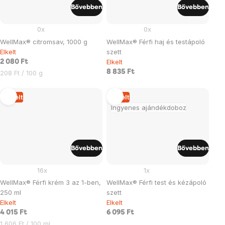
Bővebben
Bővebben
0x
0x
WellMax® citromsav, 1000 g
WellMax® Férfi haj és testápoló
Elkelt
szett
Elkelt
2 080 Ft
Egységár:
8 835 Ft
208 Ft / 100 g
Elkelt
Elkelt
Ingyenes ajándékdoboz
Bővebben
Bővebben
16x
1x
WellMax® Férfi krém 3 az 1-ben,
WellMax® Férfi test és kézápoló
250 ml
szett
Elkelt
Elkelt
4 015 Ft
6 095 Ft
Egységár:
1 606 Ft / 100 ml