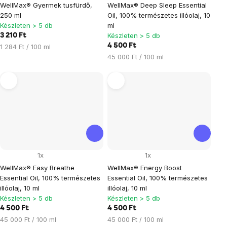
WellMax® Gyermek tusfürdő,
WellMax® Deep Sleep Essential
250 ml
Oil, 100% természetes illóolaj, 10
Készleten > 5 db
ml
Készleten > 5 db
3 210 Ft
Egységár:
4 500 Ft
1 284 Ft / 100 ml
Egységár:
45 000 Ft / 100 ml
1x
1x
WellMax® Easy Breathe
WellMax® Energy Boost
Essential Oil, 100% természetes
Essential Oil, 100% természetes
illóolaj, 10 ml
illóolaj, 10 ml
Készleten > 5 db
Készleten > 5 db
4 500 Ft
4 500 Ft
Egységár:
Egységár:
45 000 Ft / 100 ml
45 000 Ft / 100 ml