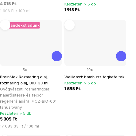
Készleten > 5 db
4 015 Ft
Egységár:
1 915 Ft
1 606 Ft / 100 ml
+ Ajándékot adunk
5x
10x
BrainMax Rozmaring olaj,
WellMax® bambusz fogkefe tok
rozmaring olaj, BIO, 30 ml
Készleten > 5 db
Gyógyászati ​​rozmaringolaj
1 595 Ft
hajerősítésre és fejbőr
regenerálására, *CZ-BIO-001
tanúsítvány
Készleten > 5 db
5 305 Ft
Egységár:
17 683,33 Ft / 100 ml