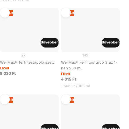
Elkelt
Elkelt
Bővebben
Bővebben
2x
14x
WellMax® férfi testápoló szett
WellMax® Férfi tusfürdő 3 az 1-
Elkelt
ben 250 ml
Elkelt
8 030 Ft
4 015 Ft
Egységár:
1 606 Ft / 100 ml
Elkelt
Elkelt