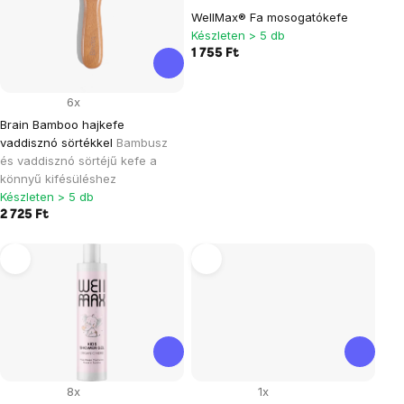
WellMax® Fa mosogatókefe
Készleten > 5 db
1 755 Ft
6x
Brain Bamboo hajkefe
vaddisznó sörtékkel
Bambusz
és vaddisznó sörtéjű kefe a
könnyű kifésüléshez
Készleten > 5 db
2 725 Ft
8x
1x