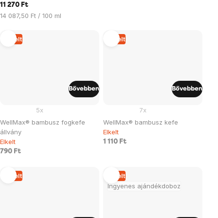
11 270 Ft
Egységár:
14 087,50 Ft / 100 ml
Elkelt
Elkelt
Bővebben
Bővebben
5x
7x
WellMax® bambusz fogkefe
WellMax® bambusz kefe
állvány
Elkelt
Elkelt
1 110 Ft
790 Ft
Elkelt
Elkelt
Ingyenes ajándékdoboz