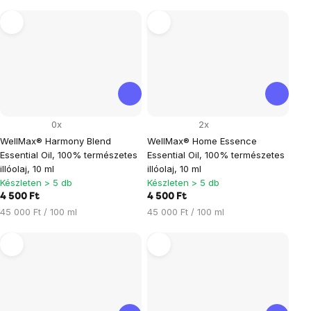
0x
2x
WellMax® Harmony Blend
WellMax® Home Essence
Essential Oil, 100% természetes
Essential Oil, 100% természetes
illóolaj, 10 ml
illóolaj, 10 ml
Készleten > 5 db
Készleten > 5 db
4 500 Ft
4 500 Ft
Egységár:
Egységár:
45 000 Ft / 100 ml
45 000 Ft / 100 ml