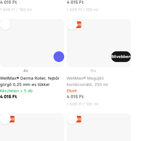
4 015 Ft
4 015 Ft
Egységár:
Egységár:
1 606 Ft / 100 ml
1 606 Ft / 100 ml
Elkelt
Bővebben
4x
19x
WellMax® Derma Roller, fejbőr
WellMax® Megújító
görgő 0,25 mm-es tűkkel
kondicionáló, 250 ml
Készleten > 5 db
Elkelt
4 015 Ft
4 015 Ft
Egységár:
1 606 Ft / 100 ml
Elkelt
Elkelt