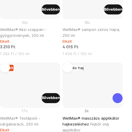
Bővebben
Bővebben
10x
19x
WellMax® Kézi szappan -
WellMax® sampon zsíros hajra,
gyógynövények, 250 ml
250 ml
Elkelt
Elkelt
3 210 Ft
4 015 Ft
Egységár:
Egységár:
1 284 Ft / 100 ml
1 606 Ft / 100 ml
Elkelt
Bőr és haj
Bővebben
17x
3x
WellMax® Testápoló -
WellMax® masszázs applikátor
sárgabarack, 250 ml
hajkezeléshez
Fejbőr olaj
Elkelt
applikátor