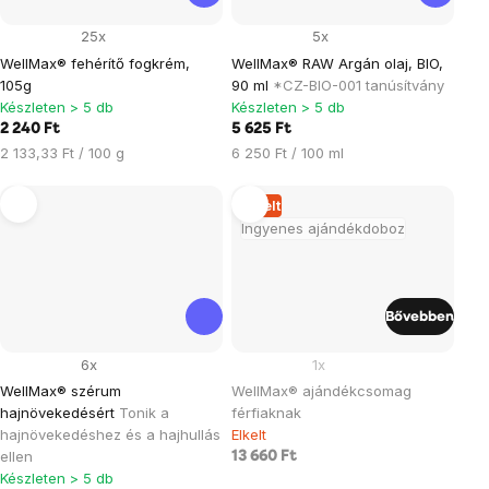
25x
5x
WellMax® fehérítő fogkrém,
WellMax® RAW Argán olaj, BIO,
105g
90 ml
*CZ-BIO-001 tanúsítvány
Készleten > 5 db
Készleten > 5 db
2 240 Ft
5 625 Ft
Egységár:
Egységár:
2 133,33 Ft / 100 g
6 250 Ft / 100 ml
Elkelt
Ingyenes ajándékdoboz
Bővebben
6x
1x
WellMax® szérum
WellMax® ajándékcsomag
hajnövekedésért
Tonik a
férfiaknak
hajnövekedéshez és a hajhullás
Elkelt
ellen
13 660 Ft
Készleten > 5 db