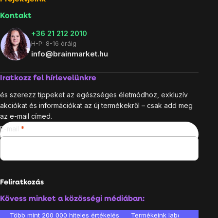
Kontakt
+36 21 212 2010
H-P: 8-16 óráig
info@brainmarket.hu
Iratkozz fel hírlevelünkre
és szerezz tippeket az egészséges életmódhoz, exkluzív
akciókat és információkat az új termékekről – csak add meg
az e-mail címed.
E-mail
Feliratkozás
Kövess minket a közösségi médiában:
Több mint 200 000 hiteles értékelés
Termékeink laboratóriumban 