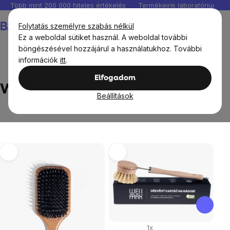
Ugrás
Több mint 200 000 hiteles értékelés
Termékeink laboratóriumban 
a
Kosár
Folytatás személyre szabás nélkül
fő
Ez a weboldal sütiket használ. A weboldal további
tartalomhoz
böngészésével hozzájárul a használatukhoz. További
információk
itt
.
Márka
WellMax
Elfogadom
WellMax
Beállítások
Termékek
listája
1x