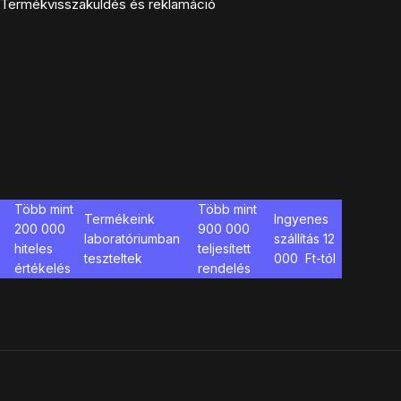
Termékvisszaküldés és reklamáció
Több mint
Több mint
Termékeink
Ingyenes
200 000
900 000
laboratóriumban
szállítás
12
hiteles
teljesített
teszteltek
000
Ft-tól
értékelés
rendelés