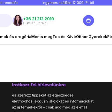
tt rendelés
Ingyenes szállítás
12 000
Ft-tól
Kosár
+36 21 212 2010
H-P: 8-16 óráig
mok és drogéria
Ments meg
Tea és Kávé
Otthon
Gyerekek
Fé
Iratkozz fel hírlevelünkre
és szerezz tippeket az egészséges
életmódhoz, exkluzív akciókat és információkat
az új termékekről – csak add meg az e-mail