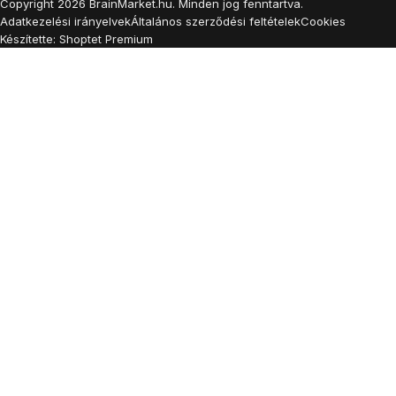
Copyright
2026
BrainMarket.hu. Minden jog fenntartva.
Adatkezelési irányelvek
Általános szerződési feltételek
Cookies
Készítette: Shoptet Premium