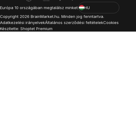
Európa 10 országában megtalálsz minket:
HU
Copyright
2026
BrainMarket.hu. Minden jog fenntartva.
Adatkezelési irányelvek
Általános szerződési feltételek
Cookies
Készítette: Shoptet Premium