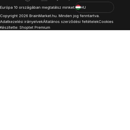
Európa 10 országában megtalálsz minket:
HU
Copyright
2026
BrainMarket.hu. Minden jog fenntartva.
Adatkezelési irányelvek
Általános szerződési feltételek
Cookies
Készítette: Shoptet Premium