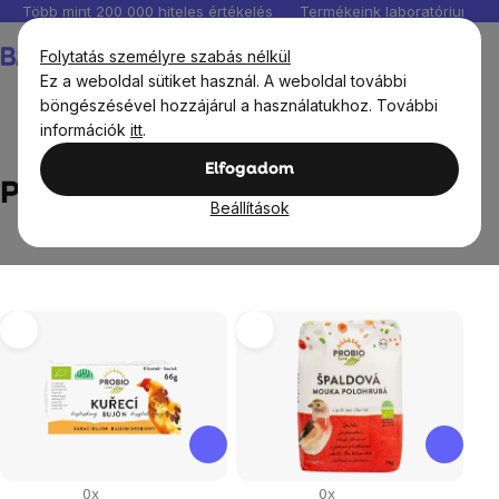
Ugrás
Több mint 200 000 hiteles értékelés
Termékeink laboratóriumban 
a
Kosár
Folytatás személyre szabás nélkül
fő
Ez a weboldal sütiket használ. A weboldal további
tartalomhoz
böngészésével hozzájárul a használatukhoz. További
információk
itt
.
Márka
PROBIO
Elfogadom
PROBIO
Beállítások
Termékek
listája
0x
0x