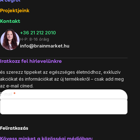
A cégről
Projektjeink
Kontakt
+36 21 212 2010
H-P: 8-16 óráig
info@brainmarket.hu
Iratkozz fel hírlevelünkre
és szerezz tippeket az egészséges életmódhoz, exkluzív
akciókat és információkat az új termékekről – csak add meg
az e-mail címed.
E-mail
Feliratkozás
Kövess minket a közösségi médiában: