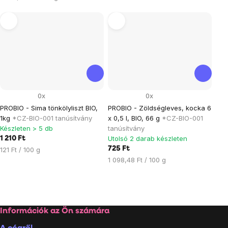
0x
0x
PROBIO - Sima tönkölyliszt BIO,
PROBIO - Zöldségleves, kocka 6
1kg
*CZ-BIO-001 tanúsítvány
x 0,5 l, BIO, 66 g
*CZ-BIO-001
Készleten > 5 db
tanúsítvány
Utolsó 2 darab készleten
1 210 Ft
Egységár:
725 Ft
121 Ft / 100 g
Egységár:
1 098,48 Ft / 100 g
Listairányítás
elemei
Lábléc
Információk az Ön számára