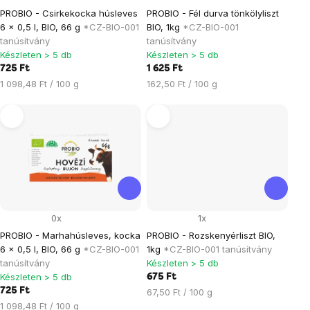
PROBIO - Csirkekocka húsleves
PROBIO - Fél durva tönkölyliszt
6 x 0,5 l, BIO, 66 g
*CZ-BIO-001
BIO, 1kg
*CZ-BIO-001
tanúsítvány
tanúsítvány
Készleten > 5 db
Készleten > 5 db
725 Ft
1 625 Ft
Egységár:
Egységár:
1 098,48 Ft / 100 g
162,50 Ft / 100 g
0x
1x
PROBIO - Marhahúsleves, kocka
PROBIO - Rozskenyérliszt BIO,
6 x 0,5 l, BIO, 66 g
*CZ-BIO-001
1kg
*CZ-BIO-001 tanúsítvány
tanúsítvány
Készleten > 5 db
Készleten > 5 db
675 Ft
725 Ft
Egységár:
67,50 Ft / 100 g
Egységár:
1 098,48 Ft / 100 g