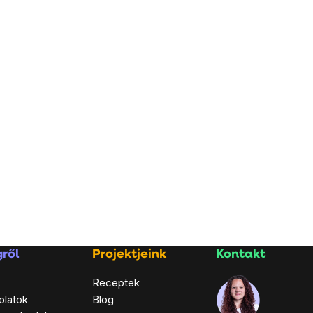
ről
Projektjeink
Kontakt
Receptek
olatok
Blog