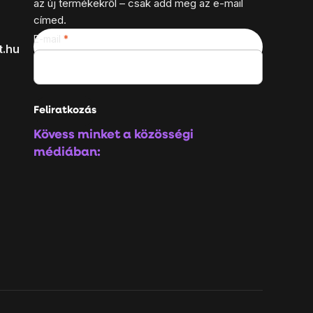
az új termékekről – csak add meg az e-mail
címed.
E-mail
t.hu
Feliratkozás
Kövess minket a közösségi
médiában: