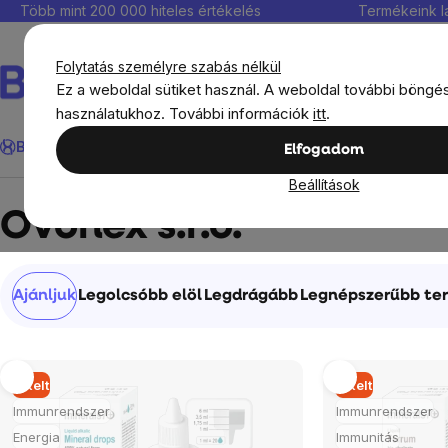
Ugrás
Több mint 200 000 hiteles értékelés
Termékeink l
a
fő
Folytatás személyre szabás nélkül
tartalomhoz
Ez a weboldal sütiket használ. A weboldal további böngé
használatukhoz. További információk
itt
.
Keresés
BrainMax®
Immunitás
Kedvezmények
Étrendkiegészít
Elfogadom
Beállítások
Márka
Ovonex s.r.o.
Ovonex s.r.o.
Termékek
Ajánljuk
Legolcsóbb elöl
Legdrágább
Legnépszerűbb te
rendezése
Termékek
Elkelt
Elkelt
listája
Immunrendszer
Immunrendszer
Energia
Immunitás