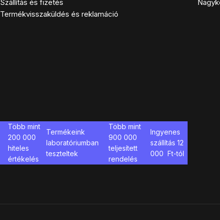
Szállítás és fizetés
Nagyk
Termékvisszaküldés és reklamáció
Több mint
Több mint
Termékeink
Ingyenes
200 000
900 000
laboratóriumban
szállítás
12
hiteles
teljesített
teszteltek
000
Ft-tól
értékelés
rendelés