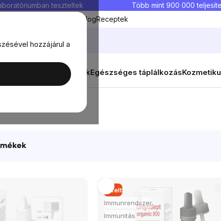
aboratóriumban teszteltek
Több mint 900 000 teljesíte
Kedvenc termékek
Blog
Receptek
szésével hozzájárul a
ők
Célok
Nők
Élelmiszerek
Egészséges táplálkozás
Kozmetiku
rmékek
Elkelt
Immunrendszer
Immunitás