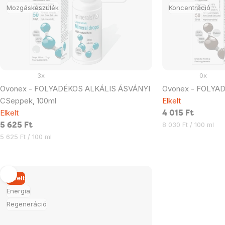
Mozgáskészülék
Koncentráció
3x
0x
Ovonex - FOLYADÉKOS ALKÁLIS ÁSVÁNYI
Ovonex - FOLYA
CSeppek, 100ml
Elkelt
Elkelt
4 015 Ft
Egységár:
8 030 Ft / 100 ml
5 625 Ft
Egységár:
5 625 Ft / 100 ml
Elkelt
Energia
Regeneráció