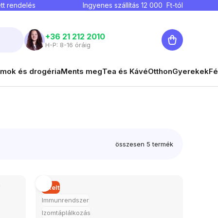
tt rendelés
Ingyenes szállítás
12 000
Ft-tól
Kosár
+36 21 212 2010
H-P: 8-16 óráig
mok és drogéria
Ments meg
Tea és Kávé
Otthon
Gyerekek
Fé
összesen
5
termék
Elkelt
Immunrendszer
Izomtáplálkozás