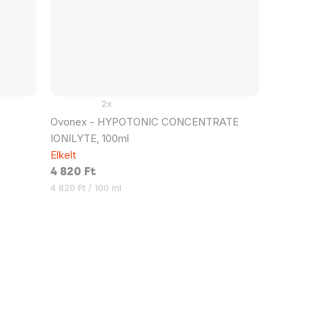
2x
Ovonex - HYPOTONIC CONCENTRATE
IONILYTE, 100ml
Elkelt
4 820 Ft
Egységár:
4 820 Ft / 100 ml