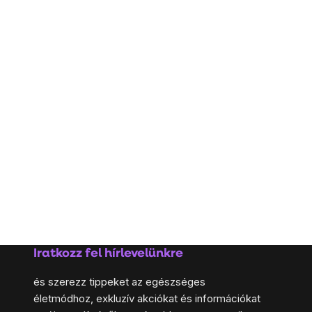
Iratkozz fel hírlevelünkre
és szerezz tippeket az egészséges
életmódhoz, exkluzív akciókat és információkat