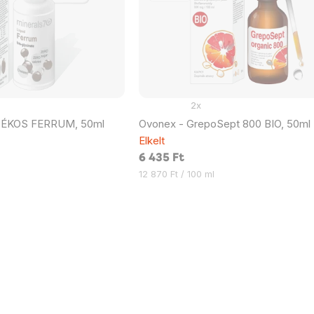
2x
DÉKOS FERRUM, 50ml
Ovonex - GrepoSept 800 BIO, 50ml
Elkelt
6 435 Ft
Egységár:
12 870 Ft / 100 ml