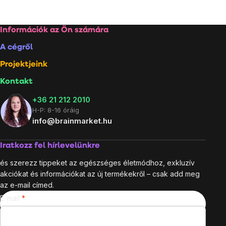
Listairányítás
elemei
Lábléc
Információk az Ön számára
A cégről
Projektjeink
Kontakt
+36 21 212 2010
H-P: 8-16 óráig
info@brainmarket.hu
Iratkozz fel hírlevelünkre
és szerezz tippeket az egészséges életmódhoz, exkluzív
akciókat és információkat az új termékekről – csak add meg
az e-mail címed.
E-mail