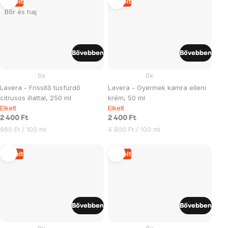
Elkelt
Elkelt
Bőr és haj
Bővebben
Bővebben
0x
0x
Lavera - Frissítő tusfürdő
Lavera - Gyermek kamra elleni
citrusos illattal, 250 ml
krém, 50 ml
Elkelt
Elkelt
2 400 Ft
2 400 Ft
Egységár:
Egységár:
960 Ft / 100 ml
4 800 Ft / 100 ml
Elkelt
Elkelt
Bővebben
Bővebben
0x
0x