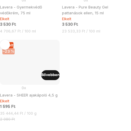
Lavera - Gyermekvédő
Lavera - Pure Beauty Gel
védőkrém, 75 ml
pattanások ellen, 15 ml
Elkelt
Elkelt
3 530 Ft
3 530 Ft
Egységár:
Egységár:
4 706,67 Ft / 100 ml
23 533,33 Ft / 100 ml
Elkelt
–23 %
Bővebben
0x
Lavera - SHEER ajakápoló 4,5 g
Elkelt
1 595 Ft
Egységár:
35 444,44 Ft / 100 g
2 080 Ft