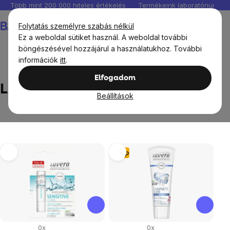
Ugrás
Több mint 200 000 hiteles értékelés
Termékeink laboratóriumban 
a
Kosár
Folytatás személyre szabás nélkül
fő
Ez a weboldal sütiket használ. A weboldal további
tartalomhoz
böngészésével hozzájárul a használatukhoz. További
információk
itt
.
Márka
LAVERA
Elfogadom
LAVERA
Beállítások
Termékek
Tipp
listája
0x
0x