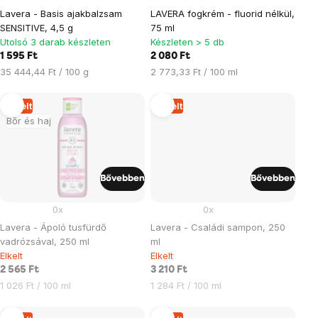
Lavera - Basis ajakbalzsam
LAVERA fogkrém - fluorid nélkül,
SENSITIVE, 4,5 g
75 ml
Utolsó 3 darab készleten
Készleten > 5 db
1 595 Ft
2 080 Ft
Egységár:
Egységár:
35 444,44 Ft / 100 g
2 773,33 Ft / 100 ml
Elkelt
Elkelt
Bőr és haj
Bővebben
Bővebben
0x
0x
Lavera - Ápoló tusfürdő
Lavera - Családi sampon, 250
vadrózsával, 250 ml
ml
Elkelt
Elkelt
2 565 Ft
3 210 Ft
Egységár:
Egységár:
1 026 Ft / 100 ml
1 284 Ft / 100 ml