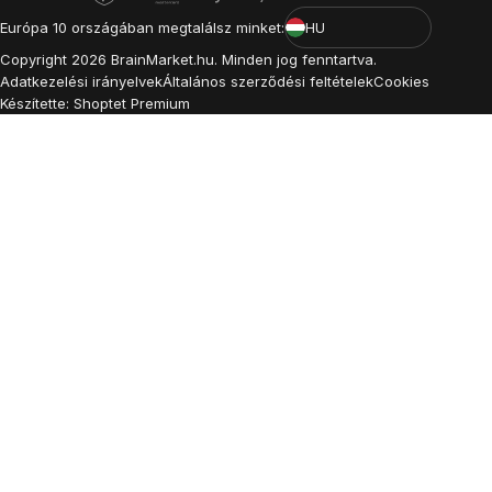
Európa 10 országában megtalálsz minket:
HU
Copyright
2026
BrainMarket.hu. Minden jog fenntartva.
Adatkezelési irányelvek
Általános szerződési feltételek
Cookies
Készítette: Shoptet Premium