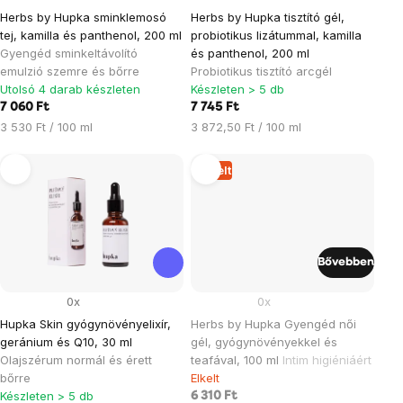
Herbs by Hupka sminklemosó
Herbs by Hupka tisztító gél,
tej, kamilla és panthenol, 200 ml
probiotikus lizátummal, kamilla
Gyengéd sminkeltávolító
és panthenol, 200 ml
emulzió szemre és bőrre
Probiotikus tisztító arcgél
Utolsó 4 darab készleten
Készleten > 5 db
7 060 Ft
7 745 Ft
Egységár:
Egységár:
3 530 Ft / 100 ml
3 872,50 Ft / 100 ml
Elkelt
Bővebben
0x
0x
Hupka Skin gyógynövényelixír,
Herbs by Hupka Gyengéd női
geránium és Q10, 30 ml
gél, gyógynövényekkel és
Olajszérum normál és érett
teafával, 100 ml
Intim higiéniáért
bőrre
Elkelt
Készleten > 5 db
6 310 Ft