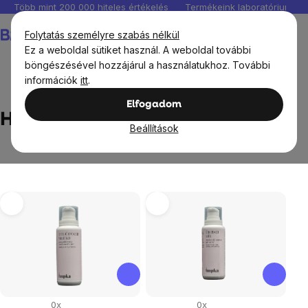
Ugrás
Több mint 200 000 hiteles értékelés
Termékeink laboratóriumban 
a
Kosár
Folytatás személyre szabás nélkül
fő
Ez a weboldal sütiket használ. A weboldal további
tartalomhoz
böngészésével hozzájárul a használatukhoz. További
információk
itt
.
Márka
Herbs by Hupka
Elfogadom
Herbs by Hupka
Beállítások
Termékek
listája
0x
0x