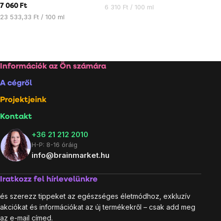
7 060 Ft
Egységár:
6 310 Ft / 100 ml
Egységár:
23 533,33 Ft / 100 ml
Listairányítás
elemei
Lábléc
Információk az Ön számára
A cégről
Projektjeink
Kontakt
+36 21 212 2010
H-P: 8-16 óráig
info@brainmarket.hu
Iratkozz fel hírlevelünkre
és szerezz tippeket az egészséges életmódhoz, exkluzív
akciókat és információkat az új termékekről – csak add meg
az e-mail címed.