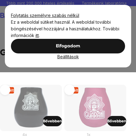
Ugrás
Több mint 200 000 hiteles értékelés
Termékeink laboratóriumban 
a
Kosár
Folytatás személyre szabás nélkül
fő
Ez a weboldal sütiket használ. A weboldal további
tartalomhoz
böngészésével hozzájárul a használatukhoz. További
információk
itt
.
Márka
Guarani
Elfogadom
Guarani
Beállítások
Termékek
Elkelt
Elkelt
listája
Bővebben
Bővebben
4x
1x