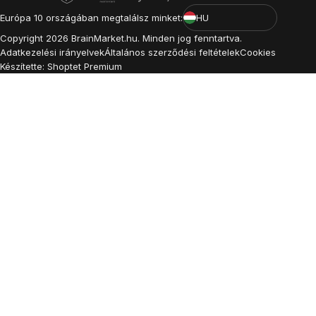
Európa 10 országában megtalálsz minket:
HU
Copyright
2026
BrainMarket.hu. Minden jog fenntartva.
Adatkezelési irányelvek
Általános szerződési feltételek
Cookies
Készítette: Shoptet Premium